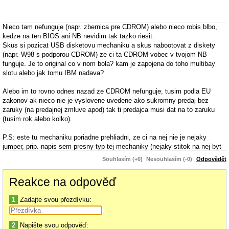
Nieco tam nefunguje (napr. zbernica pre CDROM) alebo nieco robis blbo,
kedze na ten BIOS ani NB nevidim tak tazko riesit.
Skus si pozicat USB disketovu mechaniku a skus nabootovat z diskety
(napr. W98 s podporou CDROM) ze ci ta CDROM vobec v tvojom NB
funguje. Je to original co v nom bola? kam je zapojena do toho multibay
slotu alebo jak tomu IBM nadava?
Alebo im to rovno odnes nazad ze CDROM nefunguje, tusim podla EU
zakonov ak nieco nie je vyslovene uvedene ako sukromny predaj bez
zaruky (na predajnej zmluve apod) tak ti predajca musi dat na to zaruku
(tusim rok alebo kolko).
P.S: este tu mechaniku poriadne prehliadni, ze ci na nej nie je nejaky
jumper, prip. napis sem presny typ tej mechaniky (nejaky stitok na nej byt
musi) resp. nejake ID co na tom je, a presne ID toho notebooku (aj na NB
Souhlasím (+0)
Nesouhlasím (-0)
Odpovědět
je nejaky stitok s ID, len sem nedavaj cislo z nalepky Windows, to
nechceme vediet
).
Reakce na odpověď
1
Zadajte svou přezdívku:
2
Napište svou odpověď: