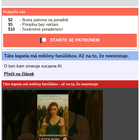
Podpořte nás
$2
- Ikona patrona na poradně
$5
- Poradna bez reklam
$10
- Soukromé poradenství
STAŇTE SE PATRONEM
Táto kapela má milióny fanúšikov. Až na to, že neexistuje.
O tom kam smeruje sucasne AI.
Přejít na článek
Táto kapela má milióny fanúšikov - až na to, že neexistuje