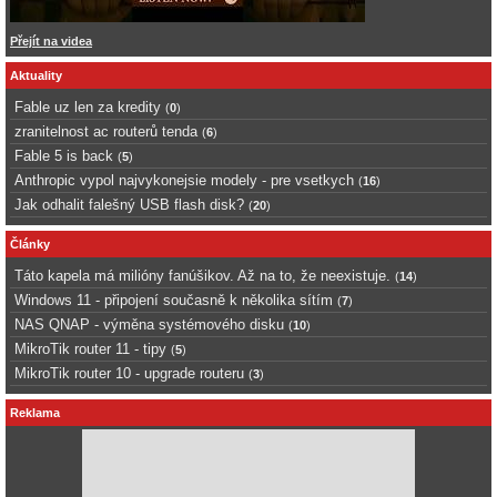
Přejít na videa
Aktuality
Fable uz len za kredity
(
0
)
zranitelnost ac routerů tenda
(
6
)
Fable 5 is back
(
5
)
Anthropic vypol najvykonejsie modely - pre vsetkych
(
16
)
Jak odhalit falešný USB flash disk?
(
20
)
Články
Táto kapela má milióny fanúšikov. Až na to, že neexistuje.
(
14
)
Windows 11 - připojení současně k několika sítím
(
7
)
NAS QNAP - výměna systémového disku
(
10
)
MikroTik router 11 - tipy
(
5
)
MikroTik router 10 - upgrade routeru
(
3
)
Reklama