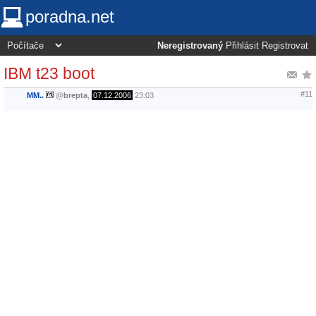
poradna.net
Neregistrovaný
Přihlásit
Registrovat
IBM t23 boot
#11
MM..
@
brepta
,
07.12.2006
23:03