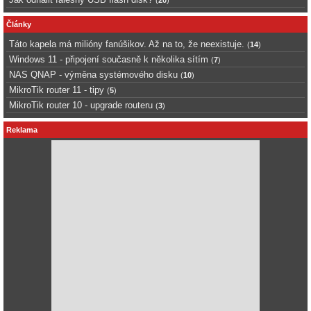
(
20
)
Články
Táto kapela má milióny fanúšikov. Až na to, že neexistuje.
(
14
)
Windows 11 - připojení současně k několika sítím
(
7
)
NAS QNAP - výměna systémového disku
(
10
)
MikroTik router 11 - tipy
(
5
)
MikroTik router 10 - upgrade routeru
(
3
)
Reklama