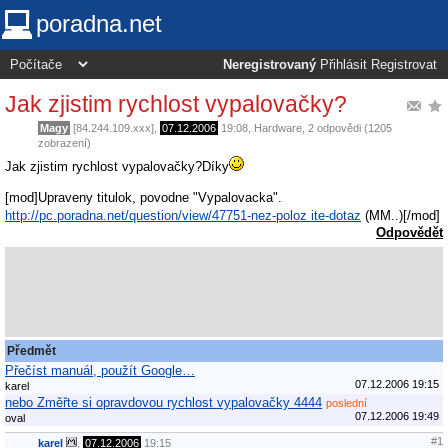
poradna.net
Neregistrovaný
Přihlásit
Registrovat
Jak zjistim rychlost vypalovačky?
Magy
[84.244.109.xxx],
07.12.2006
19:08
,
Hardware
, 2 odpovědi (1205
zobrazení)
Jak zjistim rychlost vypalovačky?Díky
[mod]Upraveny titulok, povodne "Vypalovacka".
http://pc.poradna.net/question/view/47751-nez-poloz ite-dotaz
(MM..)[/mod]
Odpovědět
Předmět
Přečíst manuál, použít Google…
07.12.2006 19:15
karel
nebo Změřte si opravdovou rychlost vypalovačky 4444
poslední
07.12.2006 19:49
oval
#1
karel
,
07.12.2006
19:15