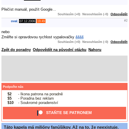
Přečíst manuál, použít Google…
Souhlasím (+0)
Nesouhlasím (-0)
Odpovědět
#2
oval
,
07.12.2006
19:49
nebo
Změřte si opravdovou rychlost vypalovačky
4444
Souhlasím (+0)
Nesouhlasím (-0)
Odpovědět
Zpět do poradny
Odpovědět na původní otázku
Nahoru
Podpořte nás
$2
- Ikona patrona na poradně
$5
- Poradna bez reklam
$10
- Soukromé poradenství
STAŇTE SE PATRONEM
Táto kapela má milióny fanúšikov. Až na to, že neexistuje.