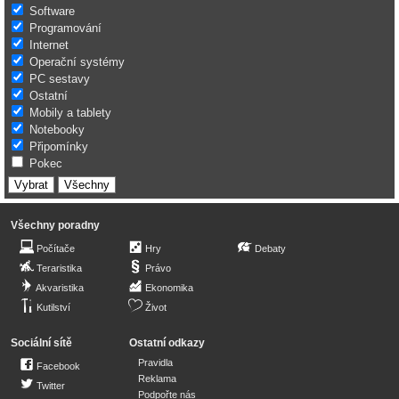
Software
Programování
Internet
Operační systémy
PC sestavy
Ostatní
Mobily a tablety
Notebooky
Připomínky
Pokec
Všechny poradny
Počítače
Hry
Debaty
Teraristika
Právo
Akvaristika
Ekonomika
Kutilství
Život
Sociální sítě
Ostatní odkazy
Pravidla
Facebook
Reklama
Twitter
Podpořte nás