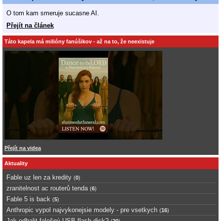
O tom kam smeruje sucasne AI.
Přejít na článek
Táto kapela má milióny fanúšikov - až na to, že neexistuje
Přejít na videa
Aktuality
Fable uz len za kredity
(
0
)
zranitelnost ac routerů tenda
(
6
)
Fable 5 is back
(
5
)
Anthropic vypol najvykonejsie modely - pre vsetkych
(
16
)
Jak odhalit falešný USB flash disk?