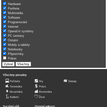
Hardware
Periferie
Multimédia
Software
Programování
Internet
Operační systémy
PC sestavy
Ostatní
Mobily a tablety
Notebooky
Připomínky
Pokec
Všechny poradny
Počítače
Hry
Debaty
Teraristika
Právo
Akvaristika
Ekonomika
Kutilství
Život
Sociální sítě
Ostatní odkazy