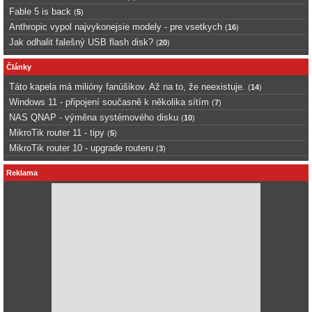
Fable 5 is back
(
5
)
Anthropic vypol najvykonejsie modely - pre vsetkych
(
16
)
Jak odhalit falešný USB flash disk?
(
20
)
Články
Táto kapela má milióny fanúšikov. Až na to, že neexistuje.
(
14
)
Windows 11 - připojení současně k několika sítím
(
7
)
NAS QNAP - výměna systémového disku
(
10
)
MikroTik router 11 - tipy
(
5
)
MikroTik router 10 - upgrade routeru
(
3
)
Reklama