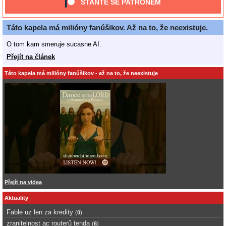
STAŇTE SE PATRONEM
Táto kapela má milióny fanúšikov. Až na to, že neexistuje.
O tom kam smeruje sucasne AI.
Přejít na článek
Táto kapela má milióny fanúšikov - až na to, že neexistuje
Přejít na videa
Aktuality
Fable uz len za kredity
(
0
)
zranitelnost ac routerů tenda
(
6
)