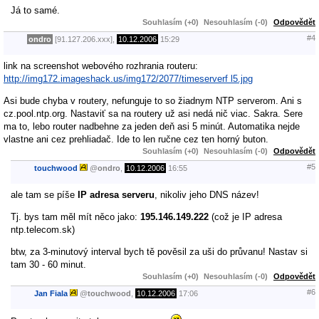
Já to samé.
Souhlasím (+0)
Nesouhlasím (-0)
Odpovědět
#4
ondro
[91.127.206.xxx],
10.12.2006
15:29
link na screenshot webového rozhrania routeru:
http://img172.imageshack.us/img172/2077/timeserverf l5.jpg
Asi bude chyba v routery, nefunguje to so žiadnym NTP serverom. Ani s
cz.pool.ntp.org. Nastaviť sa na routery už asi nedá nič viac. Sakra. Sere
ma to, lebo router nadbehne za jeden deň asi 5 minút. Automatika nejde
vlastne ani cez prehliadač. Ide to len ručne cez ten horný buton.
Souhlasím (+0)
Nesouhlasím (-0)
Odpovědět
#5
touchwood
@
ondro
,
10.12.2006
16:55
ale tam se píše
IP adresa serveru
, nikoliv jeho DNS název!
Tj. bys tam měl mít něco jako:
195.146.149.222
(což je IP adresa
ntp.telecom.sk)
btw, za 3-minutový interval bych tě pověsil za uši do průvanu! Nastav si
tam 30 - 60 minut.
Souhlasím (+0)
Nesouhlasím (-0)
Odpovědět
#6
Jan Fiala
@
touchwood
,
10.12.2006
17:06