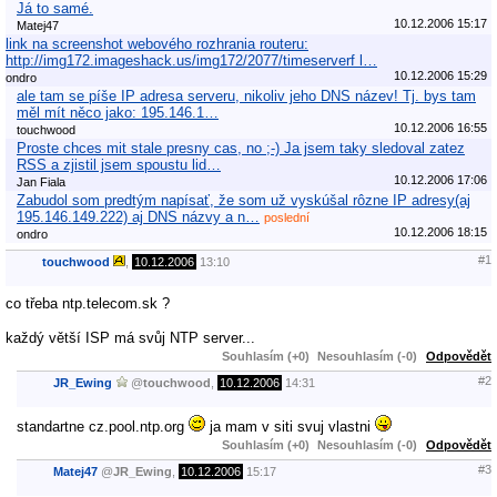
Já to samé.
10.12.2006 15:17
Matej47
link na screenshot webového rozhrania routeru:
http://img172.imageshack.us/img172/2077/timeserverf l…
10.12.2006 15:29
ondro
ale tam se píše IP adresa serveru, nikoliv jeho DNS název! Tj. bys tam
měl mít něco jako: 195.146.1…
10.12.2006 16:55
touchwood
Proste chces mit stale presny cas, no ;-) Ja jsem taky sledoval zatez
RSS a zjistil jsem spoustu lid…
10.12.2006 17:06
Jan Fiala
Zabudol som predtým napísať, že som už vyskúšal rôzne IP adresy(aj
195.146.149.222) aj DNS názvy a n…
poslední
10.12.2006 18:15
ondro
#1
touchwood
,
10.12.2006
13:10
co třeba ntp.telecom.sk ?
každý větší ISP má svůj NTP server...
Souhlasím (+0)
Nesouhlasím (-0)
Odpovědět
#2
JR_Ewing
@
touchwood
,
10.12.2006
14:31
standartne cz.pool.ntp.org
ja mam v siti svuj vlastni
Souhlasím (+0)
Nesouhlasím (-0)
Odpovědět
#3
Matej47
@
JR_Ewing
,
10.12.2006
15:17