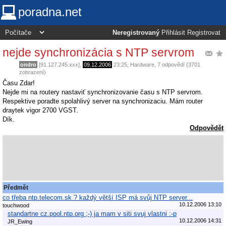
poradna.net
Neregistrovaný
Přihlásit
Registrovat
nejde synchronizácia s NTP servrom
ondro
[91.127.245.xxx],
09.12.2006
23:25
,
Hardware
, 7 odpovědí (3701
zobrazení)
Času Zdar!
Nejde mi na routery nastaviť synchronizovanie času s NTP servrom.
Respektive poradte spolahlivý server na synchronizaciu. Mám router
draytek vigor 2700 VGST.
Dík.
Odpovědět
Předmět
co třeba ntp.telecom.sk ? každý větší ISP má svůj NTP server...
10.12.2006 13:10
touchwood
standartne cz.pool.ntp.org ;-) ja mam v siti svuj vlastni :-p
10.12.2006 14:31
JR_Ewing