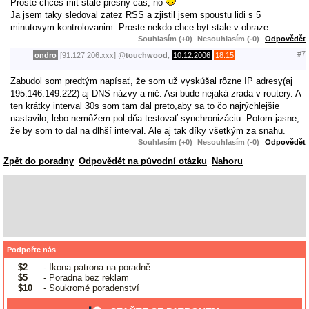
Proste chces mit stale presny cas, no
Ja jsem taky sledoval zatez RSS a zjistil jsem spoustu lidi s 5
minutovym kontrolovanim. Proste nekdo chce byt stale v obraze...
Souhlasím (+0)
Nesouhlasím (-0)
Odpovědět
#7
ondro
[91.127.206.xxx]
@
touchwood
,
10.12.2006
18:15
Zabudol som predtým napísať, že som už vyskúšal rôzne IP adresy(aj
195.146.149.222) aj DNS názvy a nič. Asi bude nejaká zrada v routery. A
ten krátky interval 30s som tam dal preto,aby sa to čo najrýchlejšie
nastavilo, lebo nemôžem pol dňa testovať synchronizáciu. Potom jasne,
že by som to dal na dlhší interval. Ale aj tak díky všetkým za snahu.
Souhlasím (+0)
Nesouhlasím (-0)
Odpovědět
Zpět do poradny
Odpovědět na původní otázku
Nahoru
Podpořte nás
$2
- Ikona patrona na poradně
$5
- Poradna bez reklam
$10
- Soukromé poradenství