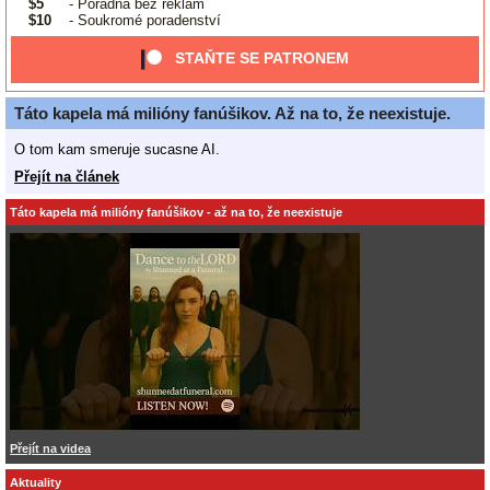
$5
- Poradna bez reklam
$10
- Soukromé poradenství
STAŇTE SE PATRONEM
Táto kapela má milióny fanúšikov. Až na to, že neexistuje.
O tom kam smeruje sucasne AI.
Přejít na článek
Táto kapela má milióny fanúšikov - až na to, že neexistuje
Přejít na videa
Aktuality