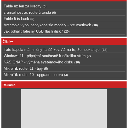
Fable uz len za kredity
(
0
)
zranitelnost ac routerů tenda
(
6
)
Fable 5 is back
(
5
)
Anthropic vypol najvykonejsie modely - pre vsetkych
(
16
)
Jak odhalit falešný USB flash disk?
(
20
)
Články
Táto kapela má milióny fanúšikov. Až na to, že neexistuje.
(
14
)
Windows 11 - připojení současně k několika sítím
(
7
)
NAS QNAP - výměna systémového disku
(
10
)
MikroTik router 11 - tipy
(
5
)
MikroTik router 10 - upgrade routeru
(
3
)
Reklama