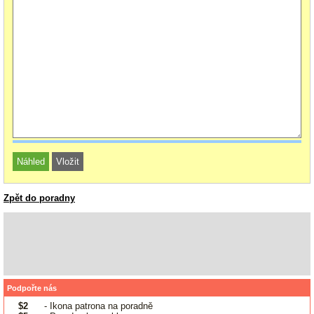
Zpět do poradny
Podpořte nás
$2
- Ikona patrona na poradně