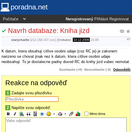
poradna.net
Neregistrovaný
Přihlásit
Registrovat
Navrh databaze: Kniha jizd
#7
starycharlie
[212.158.157.xxx]
@
rokator
,
10.12.2006
21:05
K datum, ktera obsahuji citlive osobni udaje (coz RC je) je zakonem
narizeno se chovat jinak nez k datum, ktera citlive osobni udaje
neobsahuji. To je dostatecne padny duvod RC do knihy jizd vubec nemotat.
Souhlasím (+0)
Nesouhlasím (-0)
Odpovědět
Reakce na odpověď
1
Zadajte svou přezdívku:
2
Napište svou odpověď:
Mimo téma