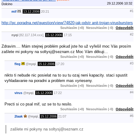
29.12.2006 10:32
Dolcino
#1
mif
,
13.12.2006
20:21
http://pc.poradna.net/question/view/74820-jak-odstr anit-trojan-virusbursters
Souhlasím (+0)
Nesouhlasím (-0)
Odpovědět
#2
nyqi
[82.117.134.xxx],
15.12.2006
17:15
Zdravim.... Mám stejnej problém pokud jste ho už vyřešil moc Vás prosím
zašlete mi pokyny na soltysj@seznam.cz Moc Vám děkuji...
Souhlasím (+0)
Nesouhlasím (-0)
Odpovědět
#3
fleg
@
nyqi
,
15.12.2006
17:20
nikto ti nebude nic posielat na to su tu ozaj neni kapacity. staci spustit
vyhladavanie na poradni a problem mas vyrieseny.
Souhlasím (+0)
Nesouhlasím (-0)
Odpovědět
#4
virus
@
nyqi
,
15.12.2006
17:22
Precti si co psal mif, uz se to tu resilo.
Souhlasím (+0)
Nesouhlasím (-0)
Odpovědět
#6
2laak
@
nyqi
,
15.12.2006
21:07
zašlete mi pokyny na soltysj@seznam.cz