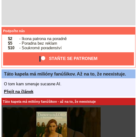
Podpořte nás
$2
- Ikona patrona na poradně
$5
- Poradna bez reklam
$10
- Soukromé poradenství
STAŇTE SE PATRONEM
Táto kapela má milióny fanúšikov. Až na to, že neexistuje.
O tom kam smeruje sucasne AI.
Přejít na článek
Táto kapela má milióny fanúšikov - až na to, že neexistuje