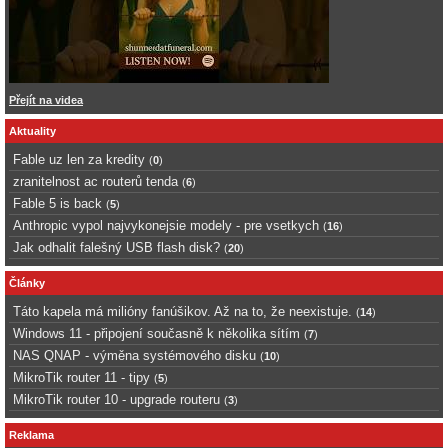
Přejít na videa
Aktuality
Fable uz len za kredity
(
0
)
zranitelnost ac routerů tenda
(
6
)
Fable 5 is back
(
5
)
Anthropic vypol najvykonejsie modely - pre vsetkych
(
16
)
Jak odhalit falešný USB flash disk?
(
20
)
Články
Táto kapela má milióny fanúšikov. Až na to, že neexistuje.
(
14
)
Windows 11 - připojení současně k několika sítím
(
7
)
NAS QNAP - výměna systémového disku
(
10
)
MikroTik router 11 - tipy
(
5
)
MikroTik router 10 - upgrade routeru
(
3
)
Reklama