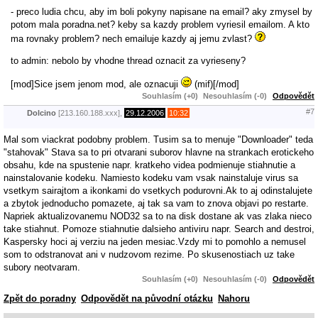
- preco ludia chcu, aby im boli pokyny napisane na email? aky zmysel by
potom mala poradna.net? keby sa kazdy problem vyriesil emailom. A kto
ma rovnaky problem? nech emailuje kazdy aj jemu zvlast?
to admin: nebolo by vhodne thread oznacit za vyrieseny?
[mod]Sice jsem jenom mod, ale oznacuji
(mif)[/mod]
Souhlasím (+0)
Nesouhlasím (-0)
Odpovědět
#7
Dolcino
[213.160.188.xxx],
29.12.2006
10:32
Mal som viackrat podobny problem. Tusim sa to menuje "Downloader" teda
"stahovak" Stava sa to pri otvarani suborov hlavne na strankach erotickeho
obsahu, kde na spustenie napr. kratkeho videa podmienuje stiahnutie a
nainstalovanie kodeku. Namiesto kodeku vam vsak nainstaluje virus sa
vsetkym sairajtom a ikonkami do vsetkych podurovni.Ak to aj odinstalujete
a zbytok jednoducho pomazete, aj tak sa vam to znova objavi po restarte.
Napriek aktualizovanemu NOD32 sa to na disk dostane ak vas zlaka nieco
take stiahnut. Pomoze stiahnutie dalsieho antiviru napr. Search and destroi,
Kaspersky hoci aj verziu na jeden mesiac.Vzdy mi to pomohlo a nemusel
som to odstranovat ani v nudzovom rezime. Po skusenostiach uz take
subory neotvaram.
Souhlasím (+0)
Nesouhlasím (-0)
Odpovědět
Zpět do poradny
Odpovědět na původní otázku
Nahoru