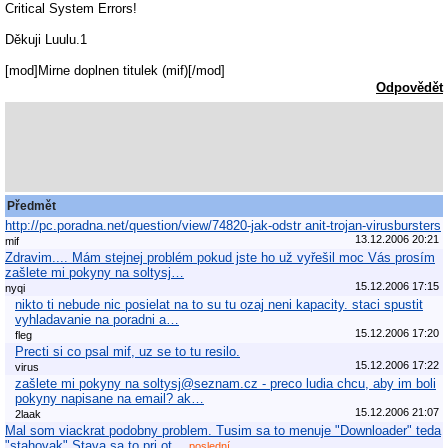
Critical System Errors!
Děkuji Luulu.1
[mod]Mirne doplnen titulek (mif)[/mod]
Odpovědět
Předmět
http://pc.poradna.net/question/view/74820-jak-odstr anit-trojan-virusbursters
13.12.2006 20:21
mif
Zdravim.... Mám stejnej problém pokud jste ho už vyřešil moc Vás prosím
zašlete mi pokyny na soltysj…
15.12.2006 17:15
nyqi
nikto ti nebude nic posielat na to su tu ozaj neni kapacity. staci spustit
vyhladavanie na poradni a…
15.12.2006 17:20
fleg
Precti si co psal mif, uz se to tu resilo.
15.12.2006 17:22
virus
zašlete mi pokyny na soltysj@seznam.cz - preco ludia chcu, aby im boli
pokyny napisane na email? ak…
15.12.2006 21:07
2laak
Mal som viackrat podobny problem. Tusim sa to menuje "Downloader" teda
"stahovak" Stava sa to pri ot…
poslední