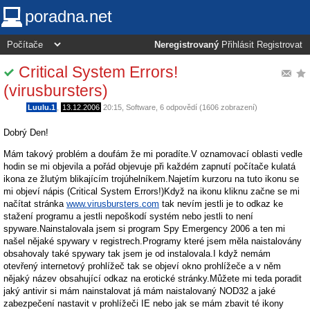
poradna.net
Neregistrovaný
Přihlásit
Registrovat
Critical System Errors!
(virusbursters)
Luulu.1
,
13.12.2006
20:15
,
Software
, 6 odpovědí (1606 zobrazení)
Dobrý Den!
Mám takový problém a doufám že mi poradíte.V oznamovací oblasti vedle
hodin se mi objevila a pořád objevuje při každém zapnutí počítače kulatá
ikona ze žlutým blikajícím trojúhelníkem.Najetím kurzoru na tuto ikonu se
mi objeví nápis (Critical System Errors!)Když na ikonu kliknu začne se mi
načítat stránka
www.virusbursters.com
tak nevím jestli je to odkaz ke
stažení programu a jestli nepoškodí systém nebo jestli to není
spyware.Nainstalovala jsem si program Spy Emergency 2006 a ten mi
našel nějaké spywary v registrech.Programy které jsem měla naistalovány
obsahovaly také spywary tak jsem je od instalovala.I když nemám
otevřený internetový prohlížeč tak se objeví okno prohlížeče a v něm
nějaký název obsahující odkaz na erotické stránky.Můžete mi teda poradit
jaký antivir si mám nainstalovat já mám naistalovaný NOD32 a jaké
zabezpečení nastavit v prohlížeči IE nebo jak se mám zbavit té ikony