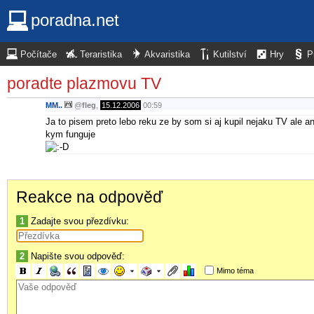
poradna.net
Počítače
Teraristika
Akvaristika
Kutilství
Hry
P
poradte plazmovu TV
MM..
@
fleg
,
15.12.2006
00:59
Ja to pisem preto lebo reku ze by som si aj kupil nejaku TV ale 
kym funguje
Reakce na odpověď
1
Zadajte svou přezdívku:
2
Napište svou odpověď:
Mimo téma