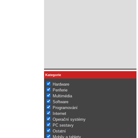
Kategorie
Hardware
Periferie
Multimédia
Software
Programování
Internet
Operační systémy
PC sestavy
Ostatní
Mobily a tablety