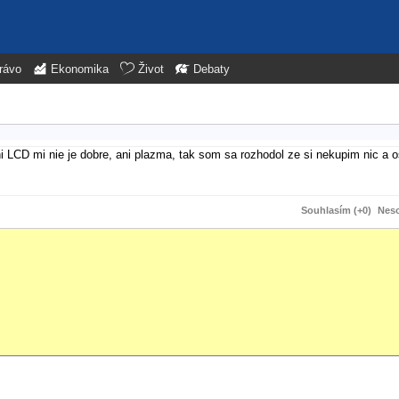
rávo
Ekonomika
Život
Debaty
ani LCD mi nie je dobre, ani plazma, tak som sa rozhodol ze si nekupim nic a
Souhlasím (+0)
Neso