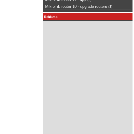
MikroTik router 10 - upgrade routeru
(
3
)
Reklama