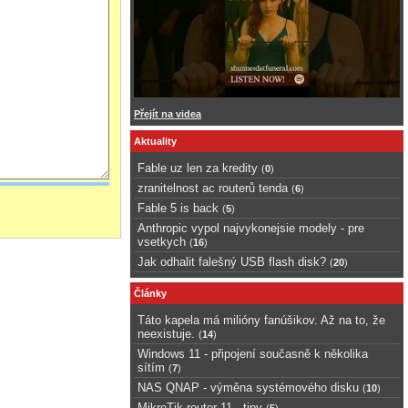
Přejít na videa
Aktuality
Fable uz len za kredity
(
0
)
zranitelnost ac routerů tenda
(
6
)
Fable 5 is back
(
5
)
Anthropic vypol najvykonejsie modely - pre
vsetkych
(
16
)
Jak odhalit falešný USB flash disk?
(
20
)
Články
Táto kapela má milióny fanúšikov. Až na to, že
neexistuje.
(
14
)
Windows 11 - připojení současně k několika
sítím
(
7
)
NAS QNAP - výměna systémového disku
(
10
)
MikroTik router 11 - tipy
(
5
)