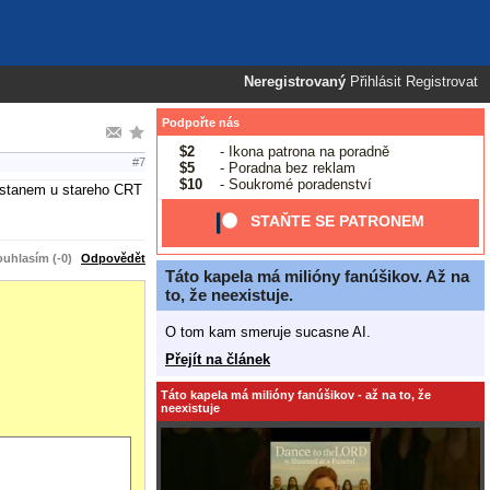
Neregistrovaný
Přihlásit
Registrovat
Podpořte nás
$2
- Ikona patrona na poradně
#7
$5
- Poradna bez reklam
$10
- Soukromé poradenství
 ostanem u stareho CRT
STAŇTE SE PATRONEM
uhlasím (-0)
Odpovědět
Táto kapela má milióny fanúšikov. Až na
to, že neexistuje.
O tom kam smeruje sucasne AI.
Přejít na článek
Táto kapela má milióny fanúšikov - až na to, že
neexistuje