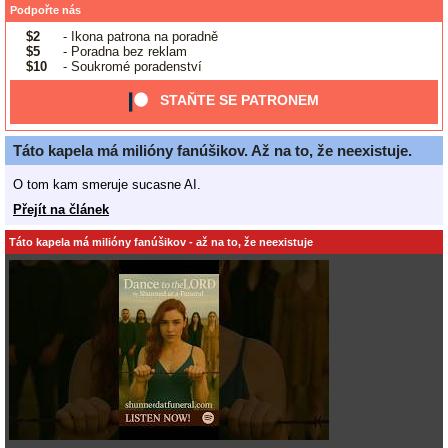
Podpořte nás
$2
- Ikona patrona na poradně
$5
- Poradna bez reklam
$10
- Soukromé poradenství
STAŇTE SE PATRONEM
Táto kapela má milióny fanúšikov. Až na to, že neexistuje.
O tom kam smeruje sucasne AI.
Přejít na článek
Táto kapela má milióny fanúšikov - až na to, že neexistuje