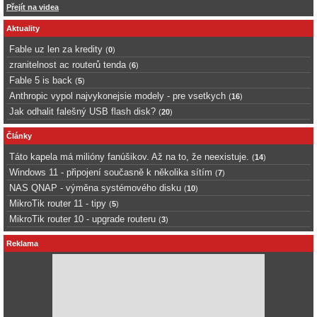
Přejít na videa
Aktuality
Fable uz len za kredity
(
0
)
zranitelnost ac routerů tenda
(
6
)
Fable 5 is back
(
5
)
Anthropic vypol najvykonejsie modely - pre vsetkych
(
16
)
Jak odhalit falešný USB flash disk?
(
20
)
Články
Táto kapela má milióny fanúšikov. Až na to, že neexistuje.
(
14
)
Windows 11 - připojení současně k několika sítím
(
7
)
NAS QNAP - výměna systémového disku
(
10
)
MikroTik router 11 - tipy
(
5
)
MikroTik router 10 - upgrade routeru
(
3
)
Reklama