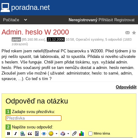
poradna.net
Neregistrovaný
Přihlásit
Registrovat
Admin. heslo W 2000
pepe
[85.160.98.xxx],
21.12.2006
10:58
,
Operační systémy
, 5 odpovědí (1683
zobrazení)
Před rokem jsem neteři(8)sehnal PC bazarovku s W2000. Před týdnem ji to
prý nešlo spustit, tak labórovala, až to spustila. Přidala si nového uživatele
s heslem. Vše funguje. Chtěl jsem přidat tiskárnu, sys. vyžádal admin.
heslo. Přes současný profil se tam nemůžu dostat a admin. heslo nemám.
Zkoušel jsem vše možné ( uživatel: administrator, heslo: to samé, admin,
spravce, ...). Co teď s tím ?
Odpovědět
Odpověď na otázku
1
Zadajte svou přezdívku:
2
Napište svou odpověď:
Mimo téma