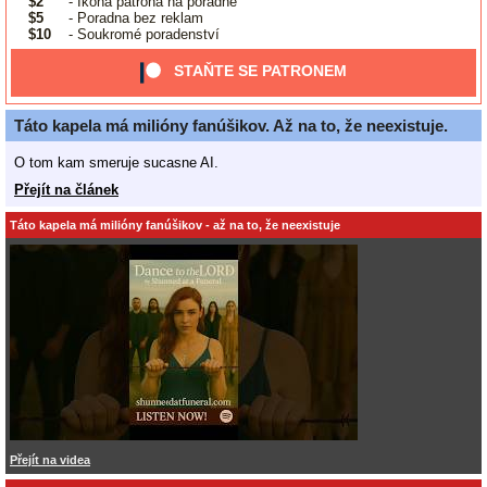
$2
- Ikona patrona na poradně
$5
- Poradna bez reklam
$10
- Soukromé poradenství
STAŇTE SE PATRONEM
Táto kapela má milióny fanúšikov. Až na to, že neexistuje.
O tom kam smeruje sucasne AI.
Přejít na článek
Táto kapela má milióny fanúšikov - až na to, že neexistuje
Přejít na videa