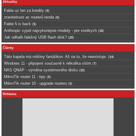
Aktuality
Fable uz len za kredity
(
0
)
zranitelnost ac routerů tenda
(
6
)
Fable 5 is back
(
5
)
Anthropic vypol najvykonejsie modely - pre vsetkych
(
16
)
Jak odhalit falešný USB flash disk?
(
20
)
Články
Táto kapela má milióny fanúšikov. Až na to, že neexistuje.
(
14
)
Windows 11 - připojení současně k několika sítím
(
7
)
NAS QNAP - výměna systémového disku
(
10
)
MikroTik router 11 - tipy
(
5
)
MikroTik router 10 - upgrade routeru
(
3
)
Reklama