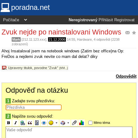
poradna.net
Neregistrovaný
Přihlásit
Registrovat
Zvuk nejde po nainstalovani Windows
Mark
[212.11.123.xxx],
21.12.2006
14:55
,
Hardware
, 4 odpovědi (2238
zobrazení)
Ahoj Insataloval jsem na notebook windows (Zatim bez office)na Op:
FreDos a nejdemi zvuk nevite co mam dal delat? diky
Upraveny titulok, povodne "Zvuk"
(MM..)
Odpovědět
Odpověď na otázku
1
Zadajte svou přezdívku:
2
Napište svou odpověď:
Mimo téma