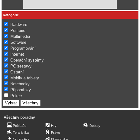
Kategorie
Hardware
Periferie
Multimédia
Software
Programování
Internet
Operační systémy
PC sestavy
Ostatní
Mobily a tablety
Notebooky
Připomínky
Pokec
Všechny poradny
Počítače
Hry
Debaty
Teraristika
Právo
Akvaristika
Ekonomika