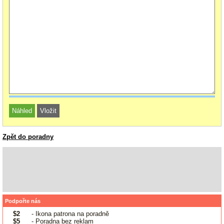
Zpět do poradny
Podpořte nás
$2
- Ikona patrona na poradně
$5
- Poradna bez reklam