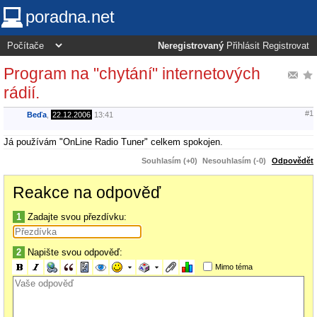
poradna.net
Neregistrovaný
Přihlásit
Registrovat
Program na "chytání" internetových
rádií.
#1
Beďa
,
22.12.2006
13:41
Já používám "OnLine Radio Tuner" celkem spokojen.
Souhlasím (+0)
Nesouhlasím (-0)
Odpovědět
Reakce na odpověď
1
Zadajte svou přezdívku:
2
Napište svou odpověď:
Mimo téma