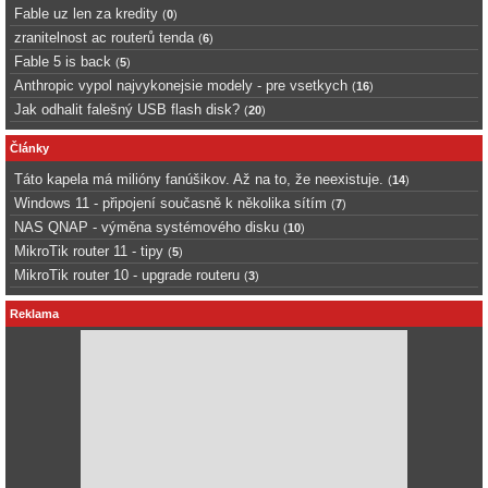
Fable uz len za kredity
(
0
)
zranitelnost ac routerů tenda
(
6
)
Fable 5 is back
(
5
)
Anthropic vypol najvykonejsie modely - pre vsetkych
(
16
)
Jak odhalit falešný USB flash disk?
(
20
)
Články
Táto kapela má milióny fanúšikov. Až na to, že neexistuje.
(
14
)
Windows 11 - připojení současně k několika sítím
(
7
)
NAS QNAP - výměna systémového disku
(
10
)
MikroTik router 11 - tipy
(
5
)
MikroTik router 10 - upgrade routeru
(
3
)
Reklama