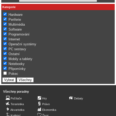
Kategorie
Hardware
Periferie
Multimédia
Software
Programování
Internet
Operační systémy
PC sestavy
Ostatní
Mobily a tablety
Notebooky
Připomínky
Pokec
Všechny poradny
Počítače
Hry
Debaty
Teraristika
Právo
Akvaristika
Ekonomika
Kutilství
Život