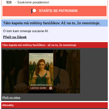
$10
- Soukromé poradenství
STAŇTE SE PATRONEM
Táto kapela má milióny fanúšikov. Až na to, že neexistuje.
O tom kam smeruje sucasne AI.
Přejít na článek
Táto kapela má milióny fanúšikov - až na to, že neexistuje
Přejít na videa
Aktuality