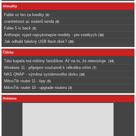
Aktuality
Fable uz len za kredity
(
0
)
zranitelnost ac routerů tenda
(
6
)
Fable 5 is back
(
5
)
Anthropic vypol najvykonejsie modely - pre vsetkych
(
16
)
Jak odhalit falešný USB flash disk?
(
20
)
Články
Táto kapela má milióny fanúšikov. Až na to, že neexistuje.
(
14
)
Windows 11 - připojení současně k několika sítím
(
7
)
NAS QNAP - výměna systémového disku
(
10
)
MikroTik router 11 - tipy
(
5
)
MikroTik router 10 - upgrade routeru
(
3
)
Reklama