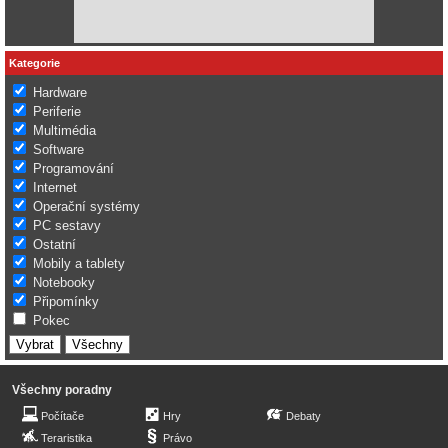
Kategorie
Hardware
Periferie
Multimédia
Software
Programování
Internet
Operační systémy
PC sestavy
Ostatní
Mobily a tablety
Notebooky
Připomínky
Pokec
Všechny poradny
Počítače
Hry
Debaty
Teraristika
Právo