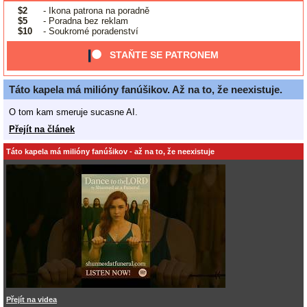
$2
- Ikona patrona na poradně
$5
- Poradna bez reklam
$10
- Soukromé poradenství
STAŇTE SE PATRONEM
Táto kapela má milióny fanúšikov. Až na to, že neexistuje.
O tom kam smeruje sucasne AI.
Přejít na článek
Táto kapela má milióny fanúšikov - až na to, že neexistuje
Přejít na videa