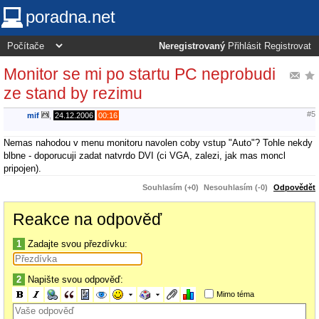
poradna.net
Neregistrovaný
Přihlásit
Registrovat
Monitor se mi po startu PC neprobudi
ze stand by rezimu
#5
mif
,
24.12.2006
00:16
Nemas nahodou v menu monitoru navolen coby vstup "Auto"? Tohle nekdy
blbne - doporucuji zadat natvrdo DVI (ci VGA, zalezi, jak mas moncl
pripojen).
Souhlasím (+0)
Nesouhlasím (-0)
Odpovědět
Reakce na odpověď
1
Zadajte svou přezdívku:
2
Napište svou odpověď:
Mimo téma