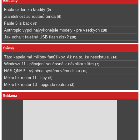
Aktuality
Fable uz len za kredity
(
0
)
zranitelnost ac routerů tenda
(
6
)
Fable 5 is back
(
5
)
Anthropic vypol najvykonejsie modely - pre vsetkych
(
16
)
Jak odhalit falešný USB flash disk?
(
20
)
Články
Táto kapela má milióny fanúšikov. Až na to, že neexistuje.
(
14
)
Windows 11 - připojení současně k několika sítím
(
7
)
NAS QNAP - výměna systémového disku
(
10
)
MikroTik router 11 - tipy
(
5
)
MikroTik router 10 - upgrade routeru
(
3
)
Reklama