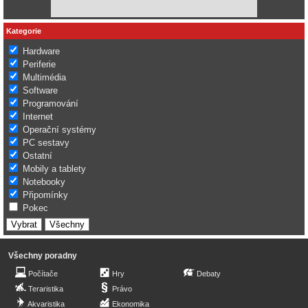
Kategorie
Hardware
Periferie
Multimédia
Software
Programování
Internet
Operační systémy
PC sestavy
Ostatní
Mobily a tablety
Notebooky
Připomínky
Pokec
Všechny poradny
Počítače
Hry
Debaty
Teraristika
Právo
Akvaristika
Ekonomika