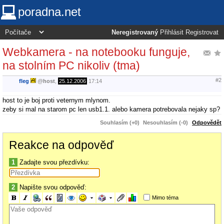
poradna.net
Neregistrovaný
Přihlásit
Registrovat
Webkamera - na notebooku funguje,
na stolním PC nikoliv (tma)
#2
fleg
@
host
,
25.12.2006
17:14
host to je boj proti veternym mlynom.
zeby si mal na starom pc len usb1.1. alebo kamera potrebovala nejaky sp?
Souhlasím (+0)
Nesouhlasím (-0)
Odpovědět
Reakce na odpověď
1
Zadajte svou přezdívku:
2
Napište svou odpověď:
Mimo téma