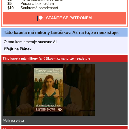
$5
- Poradna bez reklam
$10
- Soukromé poradenství
STAŇTE SE PATRONEM
Táto kapela má milióny fanúšikov. Až na to, že neexistuje.
O tom kam smeruje sucasne AI.
Přejít na článek
Táto kapela má milióny fanúšikov - až na to, že neexistuje
Přejít na videa