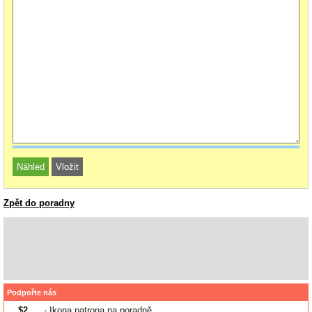
Zpět do poradny
Podpořte nás
$2
- Ikona patrona na poradně