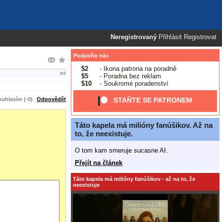
Neregistrovaný
Přihlásit
Registrovat
Podpořte nás
$2
- Ikona patrona na poradně
#4
$5
- Poradna bez reklam
$10
- Soukromé poradenství
uhlasím (-0)
Odpovědět
STAŇTE SE PATRONEM
Táto kapela má milióny fanúšikov. Až na
to, že neexistuje.
O tom kam smeruje sucasne AI.
Přejít na článek
Táto kapela má milióny fanúšikov - až na to, že
neexistuje