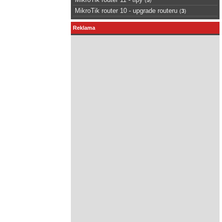
MikroTik router 10 - upgrade routeru
(
3
)
Reklama