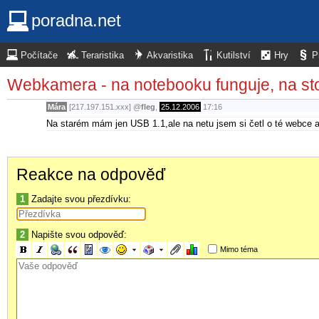
poradna.net
Počítače
Teraristika
Akvaristika
Kutilství
Hry
P
Webkamera - na notebooku funguje, na sto
Mára
[217.197.151.xxx]
@
fleg
,
25.12.2006
17:16
Na starém mám jen USB 1.1,ale na netu jsem si četl o té webce a
Reakce na odpověď
1
Zadajte svou přezdívku:
2
Napište svou odpověď:
Mimo téma