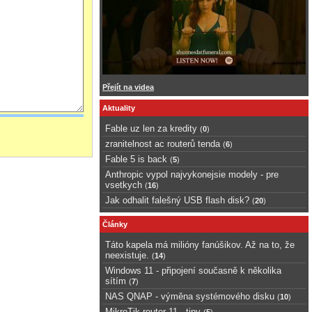
Přejít na videa
Aktuality
Fable uz len za kredity
(
0
)
zranitelnost ac routerů tenda
(
6
)
Fable 5 is back
(
5
)
Anthropic vypol najvykonejsie modely - pre
vsetkych
(
16
)
Jak odhalit falešný USB flash disk?
(
20
)
Články
Táto kapela má milióny fanúšikov. Až na to, že
neexistuje.
(
14
)
Windows 11 - připojení současně k několika
sítím
(
7
)
NAS QNAP - výměna systémového disku
(
10
)
MikroTik router 11 - tipy
(
5
)