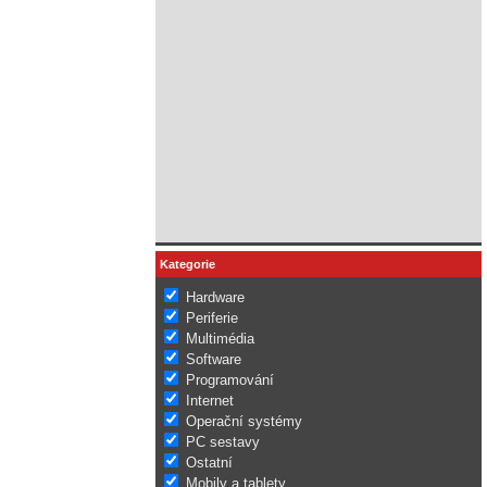
Kategorie
Hardware
Periferie
Multimédia
Software
Programování
Internet
Operační systémy
PC sestavy
Ostatní
Mobily a tablety