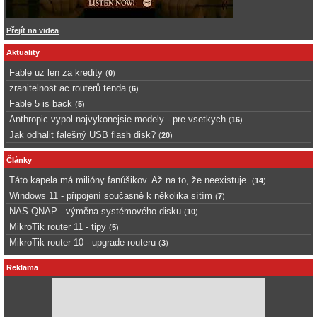
Přejít na videa
Aktuality
Fable uz len za kredity
(
0
)
zranitelnost ac routerů tenda
(
6
)
Fable 5 is back
(
5
)
Anthropic vypol najvykonejsie modely - pre vsetkych
(
16
)
Jak odhalit falešný USB flash disk?
(
20
)
Články
Táto kapela má milióny fanúšikov. Až na to, že neexistuje.
(
14
)
Windows 11 - připojení současně k několika sítím
(
7
)
NAS QNAP - výměna systémového disku
(
10
)
MikroTik router 11 - tipy
(
5
)
MikroTik router 10 - upgrade routeru
(
3
)
Reklama