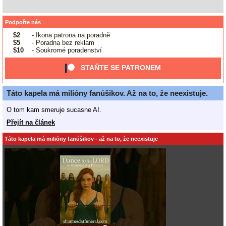
Podpořte nás
$2
- Ikona patrona na poradně
$5
- Poradna bez reklam
$10
- Soukromé poradenství
STAŇTE SE PATRONEM
Táto kapela má milióny fanúšikov. Až na to, že neexistuje.
O tom kam smeruje sucasne AI.
Přejít na článek
Táto kapela má milióny fanúšikov - až na to, že neexistuje