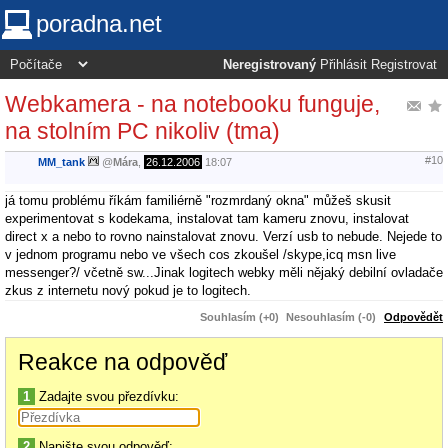
poradna.net
Neregistrovaný
Přihlásit
Registrovat
Webkamera - na notebooku funguje,
na stolním PC nikoliv (tma)
#10
MM_tank
@
Mára
,
26.12.2006
18:07
já tomu problému říkám familiérně "rozmrdaný okna" můžeš skusit
experimentovat s kodekama, instalovat tam kameru znovu, instalovat
direct x a nebo to rovno nainstalovat znovu. Verzí usb to nebude. Nejede to
v jednom programu nebo ve všech cos zkoušel /skype,icq msn live
messenger?/ včetně sw...Jinak logitech webky měli nějaký debilní ovladače
zkus z internetu nový pokud je to logitech.
Souhlasím (+0)
Nesouhlasím (-0)
Odpovědět
Reakce na odpověď
1
Zadajte svou přezdívku:
2
Napište svou odpověď: