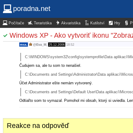
poradna.net
Počítače
Teraristika
Akvaristika
Kutilství
Hry
P
Windows XP - Ako vytvoriť ikonu "Zobra
msx.
@
Eva_M
,
25.12.2006
18:52
C:\WINDOWS\system32\config\systemprofile\Data aplikací\Micr
Čudujem sa, ale tu som to nenašiel.
C:\Documents and Settings\Administrator\Data aplikací\Micros
Účet Administrator ešte nemám vytvorený.
C:\Documents and Settings\Default User\Data aplikací\Microso
Odtiaľto som to vymazal. Pomohol mi obsah, ktorý si uviedla. Len
Reakce na odpověď