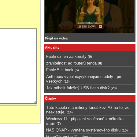
Přejít na videa
Aktuality
Fable uz len za kredity
(
0
)
zranitelnost ac routerů tenda
(
6
)
Fable 5 is back
(
5
)
Anthropic vypol najvykonejsie modely - pre
vsetkych
(
16
)
Jak odhalit falešný USB flash disk?
(
20
)
Články
Táto kapela má milióny fanúšikov. Až na to, že
neexistuje.
(
14
)
Windows 11 - připojení současně k několika
sítím
(
7
)
NAS QNAP - výměna systémového disku
(
10
)
MikroTik router 11 - tipy
(
5
)