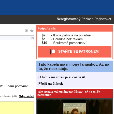
Neregistrovaný
Přihlásit
Registrovat
Podpořte nás
$2
- Ikona patrona na poradně
#5
$5
- Poradna bez reklam
$10
- Soukromé poradenství
STAŇTE SE PATRONEM
Táto kapela má milióny fanúšikov. Až na
to, že neexistuje.
O tom kam smeruje sucasne AI.
Přejít na článek
e MS. Idem porovnať.
Táto kapela má milióny fanúšikov - až na to, že
neexistuje
uhlasím (-0)
Odpovědět