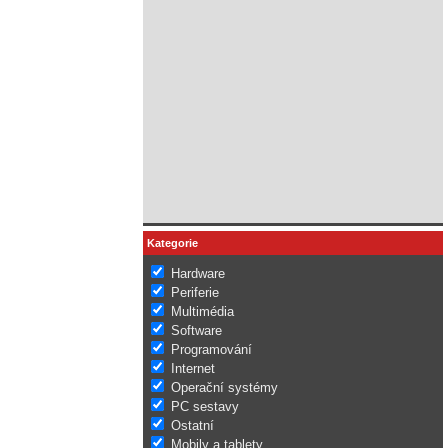
Kategorie
Hardware
Periferie
Multimédia
Software
Programování
Internet
Operační systémy
PC sestavy
Ostatní
Mobily a tablety