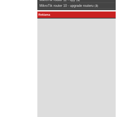
MikroTik router 10 - upgrade routeru
(
3
)
Reklama