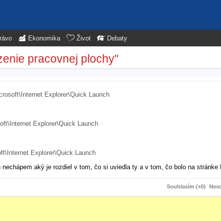
rávo
Ekonomika
Život
Debaty
zenie pracovnej plochy"
osoft\Internet Explorer\Quick Launch
oft\Internet Explorer\Quick Launch
ft\Internet Explorer\Quick Launch
 nechápem aký je rozdiel v tom, čo si uviedla ty a v tom, čo bolo na stránk
Souhlasím (+0)
Neso