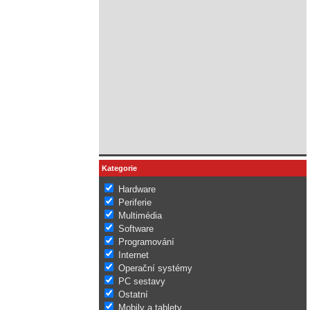
Kategorie
Hardware
Periferie
Multimédia
Software
Programování
Internet
Operační systémy
PC sestavy
Ostatní
Mobily a tablety