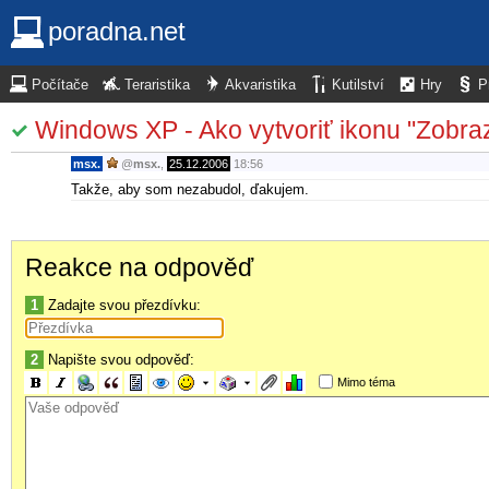
poradna.net
Počítače
Teraristika
Akvaristika
Kutilství
Hry
P
Windows XP - Ako vytvoriť ikonu "Zobra
msx.
@
msx.
,
25.12.2006
18:56
Takže, aby som nezabudol, ďakujem.
Reakce na odpověď
1
Zadajte svou přezdívku:
2
Napište svou odpověď:
Mimo téma