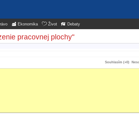
rávo
Ekonomika
Život
Debaty
zenie pracovnej plochy"
Souhlasím (+0)
Neso