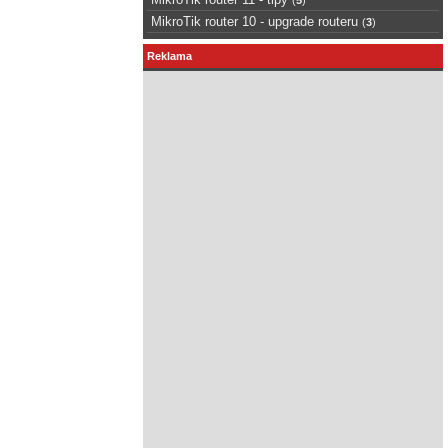
MikroTik router 10 - upgrade routeru
(
3
)
Reklama