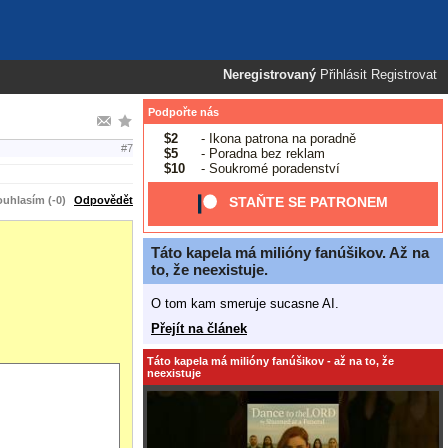
Neregistrovaný
Přihlásit
Registrovat
Podpořte nás
$2
- Ikona patrona na poradně
#7
$5
- Poradna bez reklam
$10
- Soukromé poradenství
uhlasím (-0)
Odpovědět
STAŇTE SE PATRONEM
Táto kapela má milióny fanúšikov. Až na
to, že neexistuje.
O tom kam smeruje sucasne AI.
Přejít na článek
Táto kapela má milióny fanúšikov - až na to, že
neexistuje