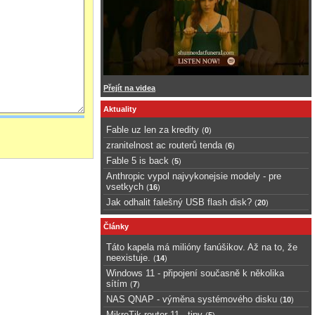
Přejít na videa
Aktuality
Fable uz len za kredity
(
0
)
zranitelnost ac routerů tenda
(
6
)
Fable 5 is back
(
5
)
Anthropic vypol najvykonejsie modely - pre
vsetkych
(
16
)
Jak odhalit falešný USB flash disk?
(
20
)
Články
Táto kapela má milióny fanúšikov. Až na to, že
neexistuje.
(
14
)
Windows 11 - připojení současně k několika
sítím
(
7
)
NAS QNAP - výměna systémového disku
(
10
)
MikroTik router 11 - tipy
(
5
)