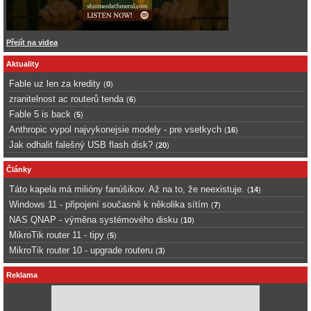
Přejít na videa
Aktuality
Fable uz len za kredity
(
0
)
zranitelnost ac routerů tenda
(
6
)
Fable 5 is back
(
5
)
Anthropic vypol najvykonejsie modely - pre vsetkych
(
16
)
Jak odhalit falešný USB flash disk?
(
20
)
Články
Táto kapela má milióny fanúšikov. Až na to, že neexistuje.
(
14
)
Windows 11 - připojení současně k několika sítím
(
7
)
NAS QNAP - výměna systémového disku
(
10
)
MikroTik router 11 - tipy
(
5
)
MikroTik router 10 - upgrade routeru
(
3
)
Reklama