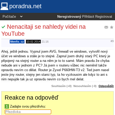
poradna.net
Neregistrovaný
Přihlásit
Registrovat
Nenacitaji se nahledy videi na
YouTube
#9
Menfis_cz
,
10.02.2014
21:16
Ahoj, ještě jednou. Vypnul jsem AVG, firewall ve windows, vytvořil nový
účet ve windows a stále je to stejné. Zapnul jsem druhý starý PC který je
připojený na stejný router a na něm je to to samé. Mám pravdu že chyba
nebude ani v jednom z PC? Já jsem v routeru vůbec nic neměnil takže
opravdu nevím co dělat. Router je Zyxel P660HW-T3 v2. Ted jsem nasel
jeste jiny router, stejny jen starsi typ, ta ho vyzkousim ale kdyz to ani s
nim nepujde tak ja uz opravdu nevim co bych mel delat.
Souhlasím (+0)
Nesouhlasím (-0)
Odpovědět
Reakce na odpověď
1
Zadajte svou přezdívku: