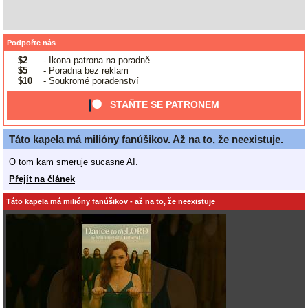
Podpořte nás
$2
- Ikona patrona na poradně
$5
- Poradna bez reklam
$10
- Soukromé poradenství
STAŇTE SE PATRONEM
Táto kapela má milióny fanúšikov. Až na to, že neexistuje.
O tom kam smeruje sucasne AI.
Přejít na článek
Táto kapela má milióny fanúšikov - až na to, že neexistuje