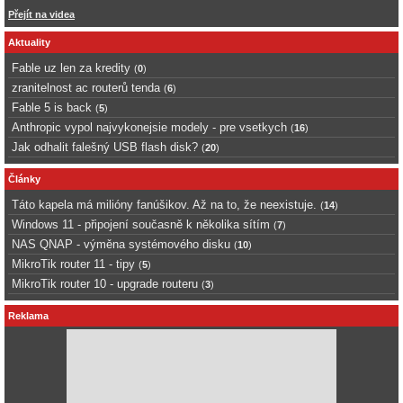
Přejít na videa
Aktuality
Fable uz len za kredity
(
0
)
zranitelnost ac routerů tenda
(
6
)
Fable 5 is back
(
5
)
Anthropic vypol najvykonejsie modely - pre vsetkych
(
16
)
Jak odhalit falešný USB flash disk?
(
20
)
Články
Táto kapela má milióny fanúšikov. Až na to, že neexistuje.
(
14
)
Windows 11 - připojení současně k několika sítím
(
7
)
NAS QNAP - výměna systémového disku
(
10
)
MikroTik router 11 - tipy
(
5
)
MikroTik router 10 - upgrade routeru
(
3
)
Reklama