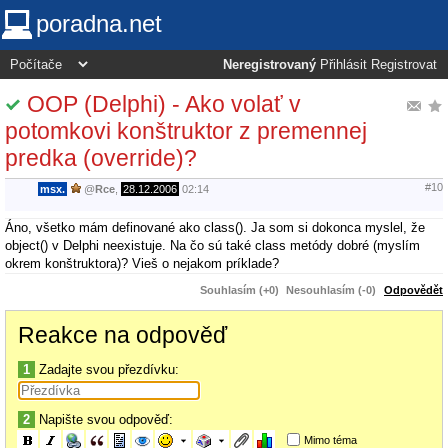
poradna.net
Neregistrovaný
Přihlásit
Registrovat
OOP (Delphi) - Ako volať v
potomkovi konštruktor z premennej
predka (override)?
#10
msx.
@
Rce
,
28.12.2006
02:14
Áno, všetko mám definované ako class(). Ja som si dokonca myslel, že
object() v Delphi neexistuje. Na čo sú také class metódy dobré (myslím
okrem konštruktora)? Vieš o nejakom príklade?
Souhlasím (+0)
Nesouhlasím (-0)
Odpovědět
Reakce na odpověď
1
Zadajte svou přezdívku:
2
Napište svou odpověď:
Mimo téma