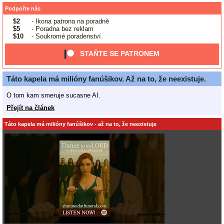
Podpořte nás
$2
- Ikona patrona na poradně
$5
- Poradna bez reklam
$10
- Soukromé poradenství
STAŇTE SE PATRONEM
Táto kapela má milióny fanúšikov. Až na to, že neexistuje.
O tom kam smeruje sucasne AI.
Přejít na článek
Táto kapela má milióny fanúšikov - až na to, že neexistuje