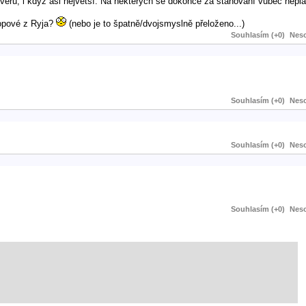
rů, i když asi největší. Na některých se dokonce za stahování vůbec neplat
ropové z Ryja?
(nebo je to špatně/dvojsmyslně přeloženo...)
Souhlasím (+0)
Neso
Souhlasím (+0)
Neso
Souhlasím (+0)
Neso
Souhlasím (+0)
Neso