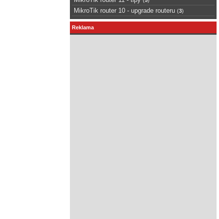
MikroTik router 10 - upgrade routeru
(
3
)
Reklama