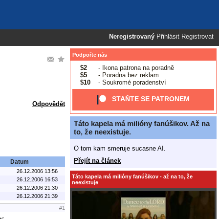
Neregistrovaný
Přihlásit
Registrovat
Podpořte nás
$2
- Ikona patrona na poradně
$5
- Poradna bez reklam
$10
- Soukromé poradenství
STAŇTE SE PATRONEM
Odpovědět
Táto kapela má milióny fanúšikov. Až na
to, že neexistuje.
O tom kam smeruje sucasne AI.
Přejít na článek
Datum
26.12.2006 13:56
Táto kapela má milióny fanúšikov - až na to, že
26.12.2006 16:53
neexistuje
26.12.2006 21:30
26.12.2006 21:39
#1