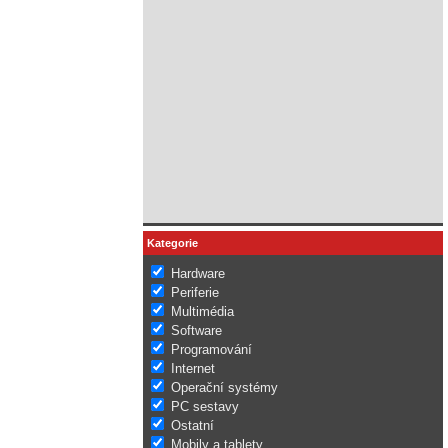
Kategorie
Hardware
Periferie
Multimédia
Software
Programování
Internet
Operační systémy
PC sestavy
Ostatní
Mobily a tablety