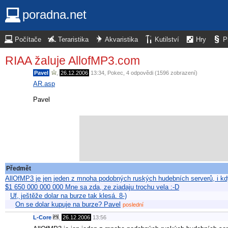
poradna.net
Počítače
Teraristika
Akvaristika
Kutilství
Hry
P
RIAA žaluje AllofMP3.com
Pavel
,
26.12.2006
13:34
,
Pokec
, 4 odpovědi (1596 zobrazení)
AR.asp
Pavel
Předmět
AllOfMP3 je jen jeden z mnoha podobných ruských hudebních serverů, i kd
$1 650 000 000 000 Mne sa zda, ze ziadaju trochu vela :-D
Uf, ještěže dolar na burze tak klesá. 8-)
On se dolar kupuje na burze? Pavel
poslední
L-Core
,
26.12.2006
13:56