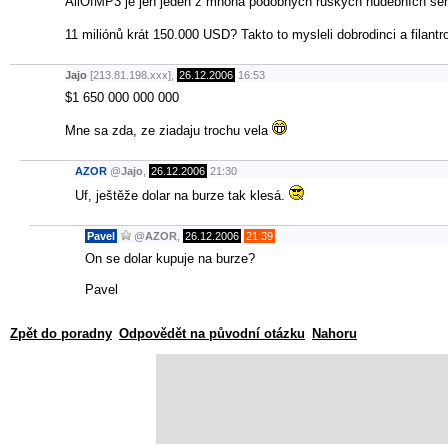
AllOfMP3 je jen jeden z mnoha podobných ruských hudebních serve
11 miliónů krát 150.000 USD? Takto to mysleli dobrodinci a filant
Jajo
[213.81.198.xxx],
26.12.2006
16:53
$1 650 000 000 000
Mne sa zda, ze ziadaju trochu vela
AZOR
@
Jajo
,
26.12.2006
21:30
Uf, ještěže dolar na burze tak klesá.
Pavel
@
AZOR
,
26.12.2006
21:39
On se dolar kupuje na burze?
Pavel
Zpět do poradny
Odpovědět na původní otázku
Nahoru