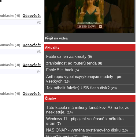
í.
uhlasím (-0)
Odpovědět
#2
Přejít na videa
uhlasím (-0)
Odpovědět
Aktuality
#3
Fable uz len za kredity
(
0
)
zranitelnost ac routerů tenda
(
6
)
uhlasím (-0)
Odpovědět
Fable 5 is back
(
5
)
#4
Anthropic vypol najvykonejsie modely - pre
vsetkych
(
16
)
Jak odhalit falešný USB flash disk?
(
20
)
uhlasím (-0)
Odpovědět
Články
Táto kapela má milióny fanúšikov. Až na to, že
neexistuje.
(
14
)
Windows 11 - připojení současně k několika
sítím
(
7
)
NAS QNAP - výměna systémového disku
(
10
)
MikroTik router 11 - tipy
(
5
)