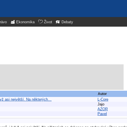
rávo
Ekonomika
Život
Debaty
Autor
yž asi největší. Na některých…
L-Core
Jajo
AZOR
Pavel