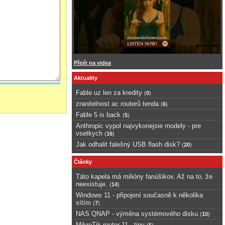
Přejít na videa
Aktuality
Fable uz len za kredity
(
0
)
zranitelnost ac routerů tenda
(
6
)
Fable 5 is back
(
5
)
Anthropic vypol najvykonejsie modely - pre
vsetkych
(
16
)
Jak odhalit falešný USB flash disk?
(
20
)
Články
Táto kapela má milióny fanúšikov. Až na to, že
neexistuje.
(
14
)
Windows 11 - připojení současně k několika
sítím
(
7
)
NAS QNAP - výměna systémového disku
(
10
)
MikroTik router 11 - tipy
(
5
)