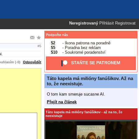
Neregistrovaný
Přihlásit
Registrovat
Podpořte nás
$2
- Ikona patrona na poradně
#5
$5
- Poradna bez reklam
$10
- Soukromé poradenství
i.
uhlasím (-0)
Odpovědět
STAŇTE SE PATRONEM
Táto kapela má milióny fanúšikov. Až na
to, že neexistuje.
O tom kam smeruje sucasne AI.
Přejít na článek
Táto kapela má milióny fanúšikov - až na to, že
neexistuje