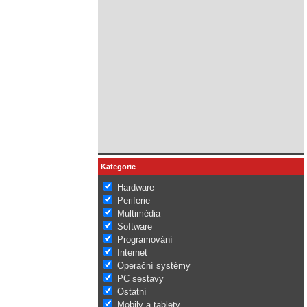
Kategorie
Hardware
Periferie
Multimédia
Software
Programování
Internet
Operační systémy
PC sestavy
Ostatní
Mobily a tablety