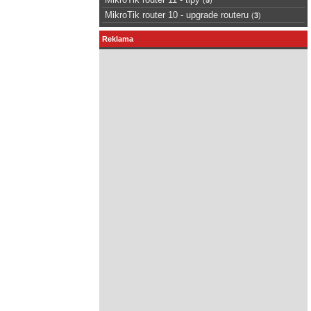
MikroTik router 10 - upgrade routeru
(
3
)
Reklama