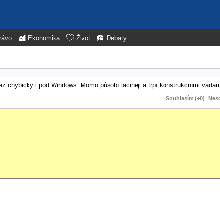
rávo
Ekonomika
Život
Debaty
 bez chybičky i pod Windows. Momo působí laciněji a trpí konstrukčními vadam
Souhlasím (+0)
Neso