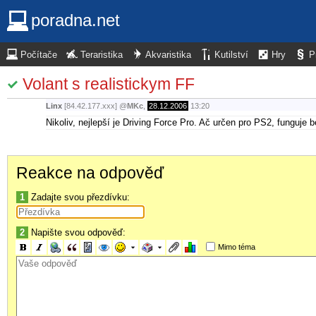
poradna.net
Počítače
Teraristika
Akvaristika
Kutilství
Hry
P
Volant s realistickym FF
Linx
[84.42.177.xxx]
@
MKc
,
28.12.2006
13:20
Nikoliv, nejlepší je Driving Force Pro. Ač určen pro PS2, funguje
Reakce na odpověď
1
Zadajte svou přezdívku:
2
Napište svou odpověď:
Mimo téma