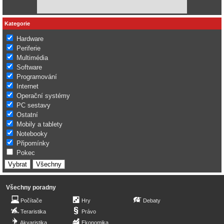
Kategorie
Hardware
Periferie
Multimédia
Software
Programování
Internet
Operační systémy
PC sestavy
Ostatní
Mobily a tablety
Notebooky
Připomínky
Pokec
Všechny poradny
Počítače
Hry
Debaty
Teraristika
Právo
Akvaristika
Ekonomika