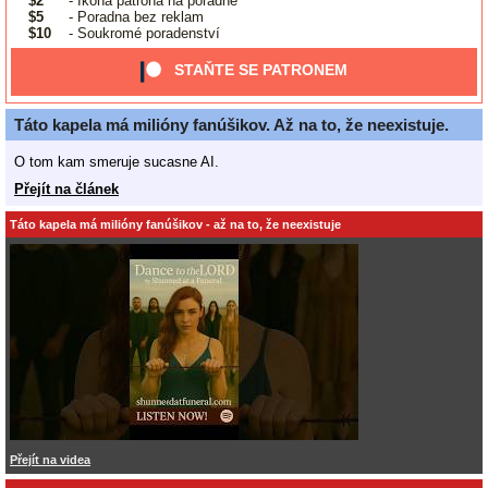
$2
- Ikona patrona na poradně
$5
- Poradna bez reklam
$10
- Soukromé poradenství
STAŇTE SE PATRONEM
Táto kapela má milióny fanúšikov. Až na to, že neexistuje.
O tom kam smeruje sucasne AI.
Přejít na článek
Táto kapela má milióny fanúšikov - až na to, že neexistuje
Přejít na videa