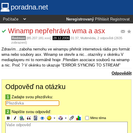
poradna.net
Neregistrovaný
Přihlásit
Registrovat
Winamp nepřehrává wma a asx
Redmon
[85.207.181.xxx],
28.12.2006
01:37
,
Multimédia
, 2 odpovědi (2635
zobrazení)
Zdravím...zaboha nemohu ve winampu přehrát internetová rádia pro formát
wma nebo soubory asx. Winamp se otevře a nic...otazníky v okénku.V
mediaplayeru mi to normálně hraje .Přendám asociace souborů na winamp
a nic. Proč ? V okénku to ukazuje "ERROR SYNCING TO STREAM"
Odpovědět
Odpověď na otázku
1
Zadajte svou přezdívku:
2
Napište svou odpověď:
Mimo téma