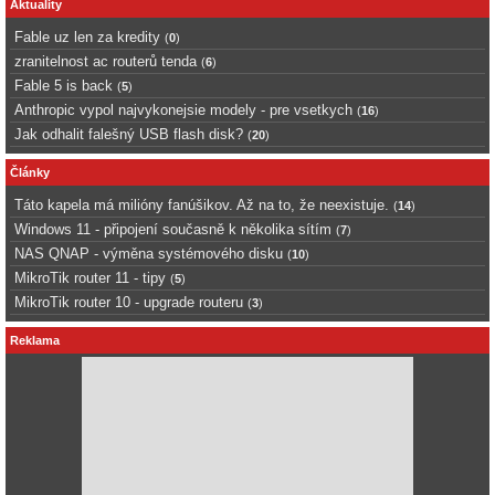
Aktuality
Fable uz len za kredity
(
0
)
zranitelnost ac routerů tenda
(
6
)
Fable 5 is back
(
5
)
Anthropic vypol najvykonejsie modely - pre vsetkych
(
16
)
Jak odhalit falešný USB flash disk?
(
20
)
Články
Táto kapela má milióny fanúšikov. Až na to, že neexistuje.
(
14
)
Windows 11 - připojení současně k několika sítím
(
7
)
NAS QNAP - výměna systémového disku
(
10
)
MikroTik router 11 - tipy
(
5
)
MikroTik router 10 - upgrade routeru
(
3
)
Reklama