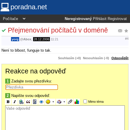
poradna.net
Neregistrovaný
Přihlásit
Registrovat
Přejmenování počítačů v doméně
#4
yorg
@
Abox
,
28.12.2006
11:21
Není to blbost, funguje to tak.
Souhlasím (+0)
Nesouhlasím (-0)
Odpovědět
Reakce na odpověď
1
Zadajte svou přezdívku:
2
Napište svou odpověď:
Mimo téma