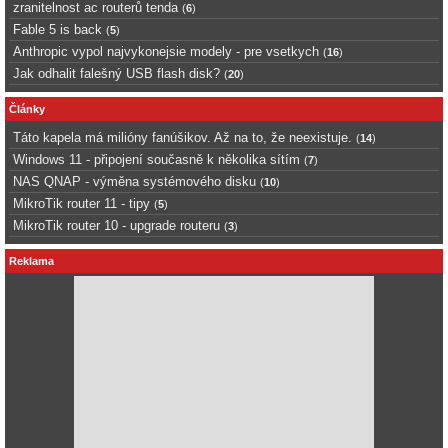
zranitelnost ac routerů tenda
(
6
)
Fable 5 is back
(
5
)
Anthropic vypol najvykonejsie modely - pre vsetkych
(
16
)
Jak odhalit falešný USB flash disk?
(
20
)
Články
Táto kapela má milióny fanúšikov. Až na to, že neexistuje.
(
14
)
Windows 11 - připojení současně k několika sítím
(
7
)
NAS QNAP - výměna systémového disku
(
10
)
MikroTik router 11 - tipy
(
5
)
MikroTik router 10 - upgrade routeru
(
3
)
Reklama