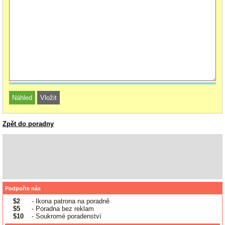
Zpět do poradny
Podpořte nás
$2
- Ikona patrona na poradně
$5
- Poradna bez reklam
$10
- Soukromé poradenství