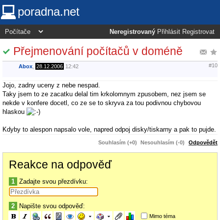
poradna.net
Neregistrovaný
Přihlásit
Registrovat
Přejmenování počítačů v doméně
#10
Abox
,
28.12.2006
12:42
Jojo, zadny uceny z nebe nespad.
Taky jsem to ze zacatku delal tim krkolomnym zpusobem, nez jsem se
nekde v konfere docetl, co ze se to skryva za tou podivnou chybovou
hlaskou
Kdyby to alespon napsalo vole, napred odpoj disky/tiskarny a pak to pujde.
Souhlasím (+0)
Nesouhlasím (-0)
Odpovědět
Reakce na odpověď
1
Zadajte svou přezdívku:
2
Napište svou odpověď:
Mimo téma