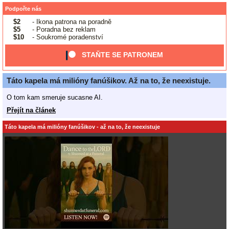
Podpořte nás
$2
- Ikona patrona na poradně
$5
- Poradna bez reklam
$10
- Soukromé poradenství
STAŇTE SE PATRONEM
Táto kapela má milióny fanúšikov. Až na to, že neexistuje.
O tom kam smeruje sucasne AI.
Přejít na článek
Táto kapela má milióny fanúšikov - až na to, že neexistuje