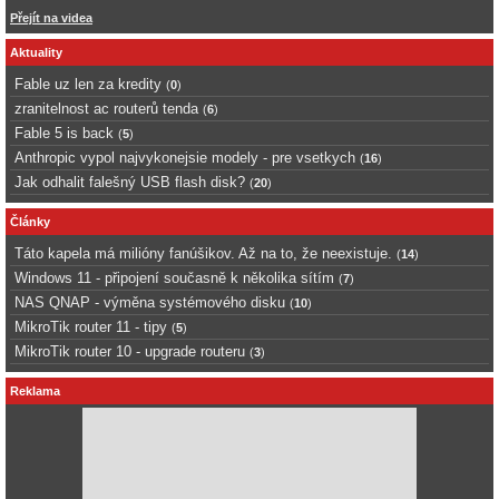
Přejít na videa
Aktuality
Fable uz len za kredity
(
0
)
zranitelnost ac routerů tenda
(
6
)
Fable 5 is back
(
5
)
Anthropic vypol najvykonejsie modely - pre vsetkych
(
16
)
Jak odhalit falešný USB flash disk?
(
20
)
Články
Táto kapela má milióny fanúšikov. Až na to, že neexistuje.
(
14
)
Windows 11 - připojení současně k několika sítím
(
7
)
NAS QNAP - výměna systémového disku
(
10
)
MikroTik router 11 - tipy
(
5
)
MikroTik router 10 - upgrade routeru
(
3
)
Reklama