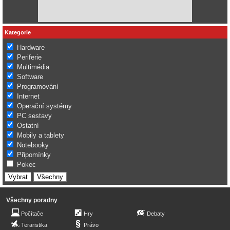
Kategorie
Hardware
Periferie
Multimédia
Software
Programování
Internet
Operační systémy
PC sestavy
Ostatní
Mobily a tablety
Notebooky
Připomínky
Pokec
Všechny poradny
Počítače
Hry
Debaty
Teraristika
Právo