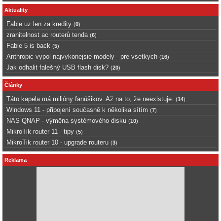
Aktuality
Fable uz len za kredity
(
0
)
zranitelnost ac routerů tenda
(
6
)
Fable 5 is back
(
5
)
Anthropic vypol najvykonejsie modely - pre vsetkych
(
16
)
Jak odhalit falešný USB flash disk?
(
20
)
Články
Táto kapela má milióny fanúšikov. Až na to, že neexistuje.
(
14
)
Windows 11 - připojení současně k několika sítím
(
7
)
NAS QNAP - výměna systémového disku
(
10
)
MikroTik router 11 - tipy
(
5
)
MikroTik router 10 - upgrade routeru
(
3
)
Reklama