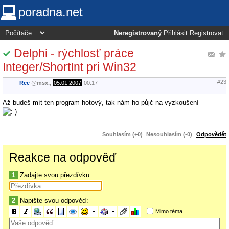
poradna.net
Neregistrovaný
Přihlásit
Registrovat
Delphi - rýchlosť práce
Integer/ShortInt pri Win32
#23
Rce
@
msx.
,
05.01.2007
00:17
Až budeš mít ten program hotový, tak nám ho půjč na vyzkoušení
.
Souhlasím (+0)
Nesouhlasím (-0)
Odpovědět
Reakce na odpověď
1
Zadajte svou přezdívku:
2
Napište svou odpověď:
Mimo téma