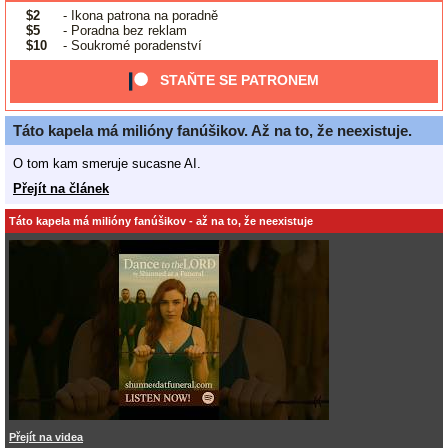
$2
- Ikona patrona na poradně
$5
- Poradna bez reklam
$10
- Soukromé poradenství
STAŇTE SE PATRONEM
Táto kapela má milióny fanúšikov. Až na to, že neexistuje.
O tom kam smeruje sucasne AI.
Přejít na článek
Táto kapela má milióny fanúšikov - až na to, že neexistuje
Přejít na videa