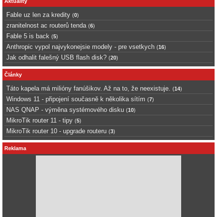
Aktuality
Fable uz len za kredity
(
0
)
zranitelnost ac routerů tenda
(
6
)
Fable 5 is back
(
5
)
Anthropic vypol najvykonejsie modely - pre vsetkych
(
16
)
Jak odhalit falešný USB flash disk?
(
20
)
Články
Táto kapela má milióny fanúšikov. Až na to, že neexistuje.
(
14
)
Windows 11 - připojení současně k několika sítím
(
7
)
NAS QNAP - výměna systémového disku
(
10
)
MikroTik router 11 - tipy
(
5
)
MikroTik router 10 - upgrade routeru
(
3
)
Reklama