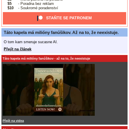
$5
- Poradna bez reklam
$10
- Soukromé poradenství
STAŇTE SE PATRONEM
Táto kapela má milióny fanúšikov. Až na to, že neexistuje.
O tom kam smeruje sucasne AI.
Přejít na článek
Táto kapela má milióny fanúšikov - až na to, že neexistuje
Přejít na videa