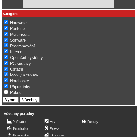
Kategorie
Hardware
Periferie
Multimédia
Software
Programování
Internet
Operační systémy
PC sestavy
Ostatní
Mobily a tablety
Notebooky
Připomínky
Pokec
Všechny poradny
Počítače
Hry
Debaty
Teraristika
Právo
Akvaristika
Ekonomika