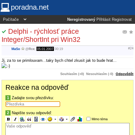
poradna.net
Neregistrovaný
Přihlásit
Registrovat
Delphi - rýchlosť práce
Integer/ShortInt pri Win32
#24
MaSo
@
Rce
,
05.01.2007
00:19
Jj, za to se primlouvam...taky bych chtel zkusit jak to bude hrat...
Souhlasím (+0)
Nesouhlasím (-0)
Odpovědět
Reakce na odpověď
1
Zadajte svou přezdívku:
2
Napište svou odpověď:
Mimo téma