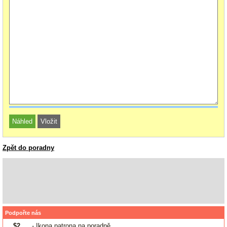
Zpět do poradny
Podpořte nás
$2
- Ikona patrona na poradně