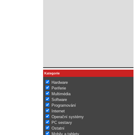
Kategorie
Hardware
Periferie
Multimédia
Software
Programování
Internet
Operační systémy
PC sestavy
Ostatní
Mobily a tablety