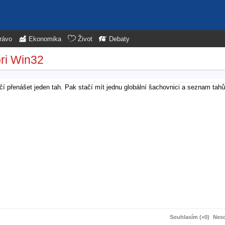
rávo
Ekonomika
Život
Debaty
pri Win32
čí přenášet jeden tah. Pak stačí mít jednu globální šachovnici a seznam tahů
Souhlasím (+0)
Neso