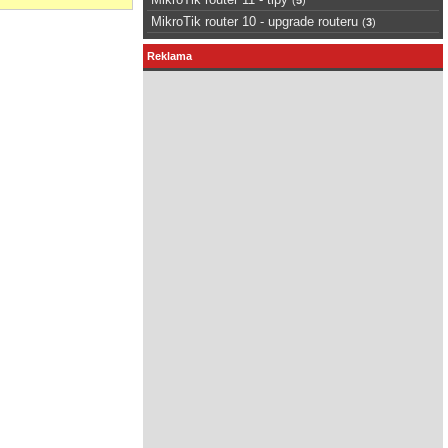
MikroTik router 10 - upgrade routeru
(
3
)
Reklama