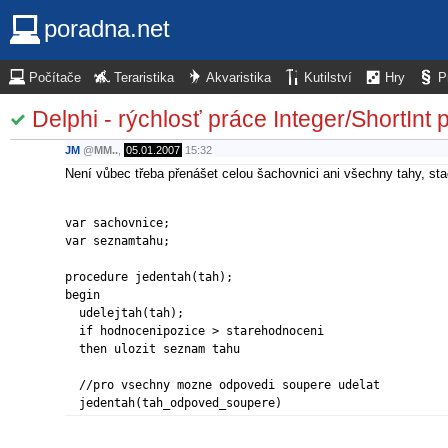
poradna.net
Počítače
Teraristika
Akvaristika
Kutilství
Hry
P
Delphi - rýchlosť práce Integer/ShortInt 
JM
@
MM..
,
05.01.2007
15:32
Není vůbec třeba přenášet celou šachovnici ani všechny tahy, sta
var
var
 seznamtahu;

procedure
begin
  udelejtah(tah);

if
 hodnocenipozice > starehodnoceni 

then
 ulozit seznam tahu

//pro vsechny mozne odpovedi soupere udelat
  jedentah(tah_odpoved_soupere)
