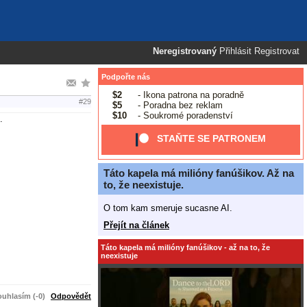
Neregistrovaný
Přihlásit
Registrovat
Podpořte nás
$2
- Ikona patrona na poradně
#29
$5
- Poradna bez reklam
$10
- Soukromé poradenství
.
STAŇTE SE PATRONEM
Táto kapela má milióny fanúšikov. Až na
to, že neexistuje.
O tom kam smeruje sucasne AI.
Přejít na článek
Táto kapela má milióny fanúšikov - až na to, že
neexistuje
uhlasím (-0)
Odpovědět