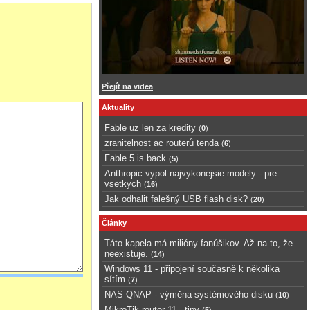
estli není šach. A
Přejít na videa
Aktuality
Fable uz len za kredity
(
0
)
zranitelnost ac routerů tenda
(
6
)
Fable 5 is back
(
5
)
Anthropic vypol najvykonejsie modely - pre
vsetkych
(
16
)
Jak odhalit falešný USB flash disk?
(
20
)
Články
Táto kapela má milióny fanúšikov. Až na to, že
neexistuje.
(
14
)
Windows 11 - připojení současně k několika
sítím
(
7
)
NAS QNAP - výměna systémového disku
(
10
)
MikroTik router 11 - tipy
(
5
)