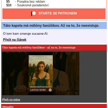
$5
- Poradna bez reklam
$10
- Soukromé poradenství
STAŇTE SE PATRONEM
Táto kapela má milióny fanúšikov. Až na to, že neexistuje.
O tom kam smeruje sucasne AI.
Přejít na článek
Táto kapela má milióny fanúšikov - až na to, že neexistuje
Přejít na videa
Aktuality