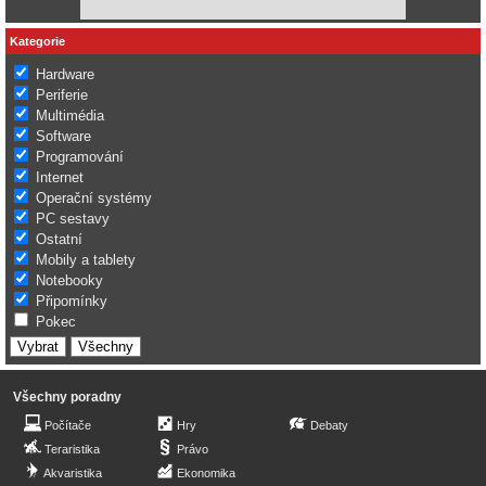
Kategorie
Hardware
Periferie
Multimédia
Software
Programování
Internet
Operační systémy
PC sestavy
Ostatní
Mobily a tablety
Notebooky
Připomínky
Pokec
Všechny poradny
Počítače
Hry
Debaty
Teraristika
Právo
Akvaristika
Ekonomika