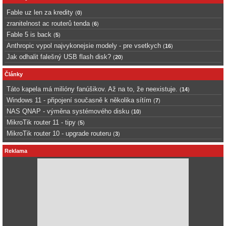
Fable uz len za kredity
(
0
)
zranitelnost ac routerů tenda
(
6
)
Fable 5 is back
(
5
)
Anthropic vypol najvykonejsie modely - pre vsetkych
(
16
)
Jak odhalit falešný USB flash disk?
(
20
)
Články
Táto kapela má milióny fanúšikov. Až na to, že neexistuje.
(
14
)
Windows 11 - připojení současně k několika sítím
(
7
)
NAS QNAP - výměna systémového disku
(
10
)
MikroTik router 11 - tipy
(
5
)
MikroTik router 10 - upgrade routeru
(
3
)
Reklama