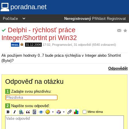
poradna.net
Neregistrovaný
Přihlásit
Registrovat
Delphi - rýchlosť práce
Integer/ShortInt pri Win32
msx.
,
31.12.2006
17:02
,
Programování
, 31 odpovědí (6540 zobrazení)
Ak použijem hodnoty 0..7 bude práca rýchlejšia v Integer alebo ShortInt
(Byte)?
Odpovědět
Odpověď na otázku
1
Zadajte svou přezdívku:
2
Napište svou odpověď:
Mimo téma