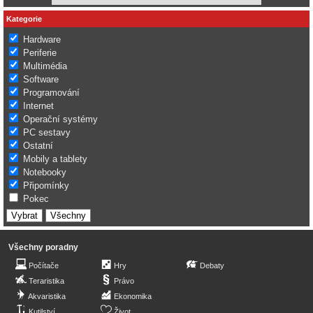
Kategorie
Hardware
Periferie
Multimédia
Software
Programování
Internet
Operační systémy
PC sestavy
Ostatní
Mobily a tablety
Notebooky
Připomínky
Pokec
Všechny poradny
Počítače
Hry
Debaty
Teraristika
Právo
Akvaristika
Ekonomika
Kutilství
Život