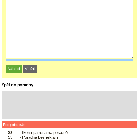
Zpět do poradny
Podpořte nás
$2
- Ikona patrona na poradně
$5
- Poradna bez reklam