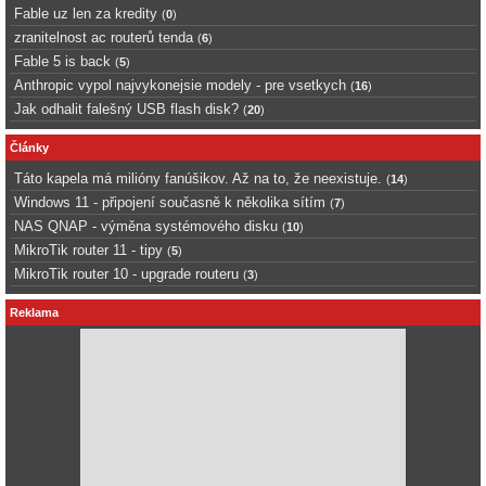
Fable uz len za kredity
(
0
)
zranitelnost ac routerů tenda
(
6
)
Fable 5 is back
(
5
)
Anthropic vypol najvykonejsie modely - pre vsetkych
(
16
)
Jak odhalit falešný USB flash disk?
(
20
)
Články
Táto kapela má milióny fanúšikov. Až na to, že neexistuje.
(
14
)
Windows 11 - připojení současně k několika sítím
(
7
)
NAS QNAP - výměna systémového disku
(
10
)
MikroTik router 11 - tipy
(
5
)
MikroTik router 10 - upgrade routeru
(
3
)
Reklama