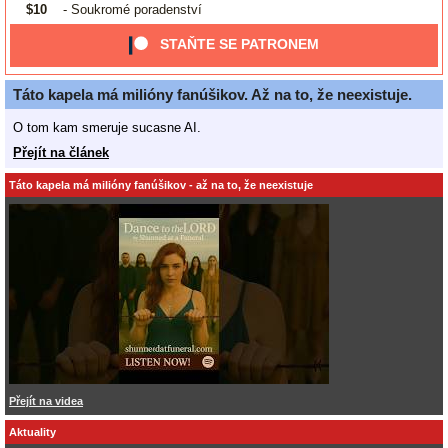
$10
- Soukromé poradenství
STAŇTE SE PATRONEM
Táto kapela má milióny fanúšikov. Až na to, že neexistuje.
O tom kam smeruje sucasne AI.
Přejít na článek
Táto kapela má milióny fanúšikov - až na to, že neexistuje
Přejít na videa
Aktuality