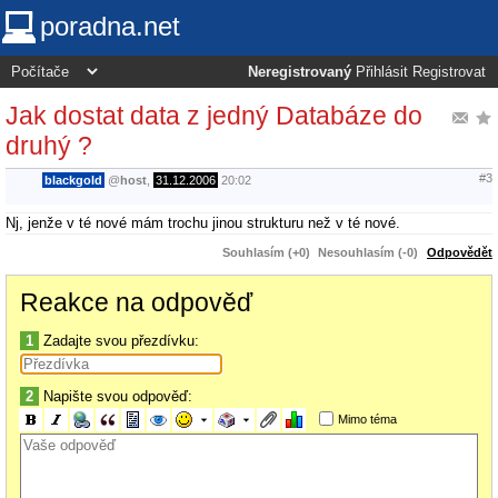
poradna.net
Neregistrovaný
Přihlásit
Registrovat
Jak dostat data z jedný Databáze do
druhý ?
#3
blackgold
@
host
,
31.12.2006
20:02
Nj, jenže v té nové mám trochu jinou strukturu než v té nové.
Souhlasím (+0)
Nesouhlasím (-0)
Odpovědět
Reakce na odpověď
1
Zadajte svou přezdívku:
2
Napište svou odpověď:
Mimo téma