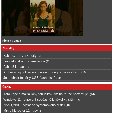
Přejít na videa
Aktuality
Fable uz len za kredity
(
0
)
zranitelnost ac routerů tenda
(
6
)
Fable 5 is back
(
5
)
Anthropic vypol najvykonejsie modely - pre vsetkych
(
16
)
Jak odhalit falešný USB flash disk?
(
20
)
Články
Táto kapela má milióny fanúšikov. Až na to, že neexistuje.
(
14
)
Windows 11 - připojení současně k několika sítím
(
7
)
NAS QNAP - výměna systémového disku
(
10
)
MikroTik router 11 - tipy
(
5
)