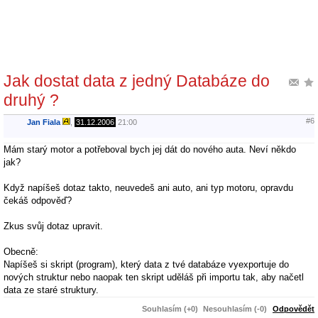
Jak dostat data z jedný Databáze do
druhý ?
#6
Jan Fiala
,
31.12.2006
21:00
Mám starý motor a potřeboval bych jej dát do nového auta. Neví někdo
jak?
Když napíšeš dotaz takto, neuvedeš ani auto, ani typ motoru, opravdu
čekáš odpověď?
Zkus svůj dotaz upravit.
Obecně:
Napíšeš si skript (program), který data z tvé databáze vyexportuje do
nových struktur nebo naopak ten skript uděláš při importu tak, aby načetl
data ze staré struktury.
Souhlasím (+0)
Nesouhlasím (-0)
Odpovědět