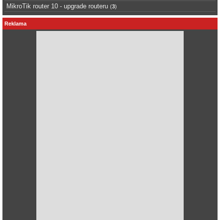
MikroTik router 10 - upgrade routeru
(
3
)
Reklama