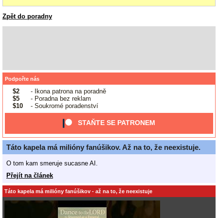
Zpět do poradny
Podpořte nás
$2
- Ikona patrona na poradně
$5
- Poradna bez reklam
$10
- Soukromé poradenství
STAŇTE SE PATRONEM
Táto kapela má milióny fanúšikov. Až na to, že neexistuje.
O tom kam smeruje sucasne AI.
Přejít na článek
Táto kapela má milióny fanúšikov - až na to, že neexistuje