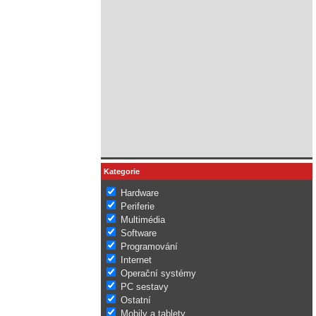
Kategorie
Hardware
Periferie
Multimédia
Software
Programování
Internet
Operační systémy
PC sestavy
Ostatní
Mobily a tablety