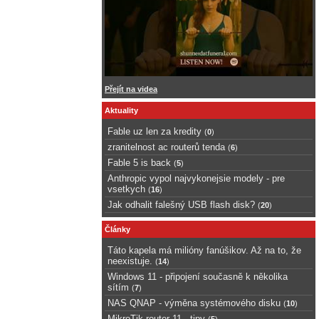
Přejít na videa
Aktuality
Fable uz len za kredity
(
0
)
zranitelnost ac routerů tenda
(
6
)
Fable 5 is back
(
5
)
Anthropic vypol najvykonejsie modely - pre
vsetkych
(
16
)
Jak odhalit falešný USB flash disk?
(
20
)
Články
Táto kapela má milióny fanúšikov. Až na to, že
neexistuje.
(
14
)
Windows 11 - připojení současně k několika
sítím
(
7
)
NAS QNAP - výměna systémového disku
(
10
)
MikroTik router 11 - tipy
(
5
)