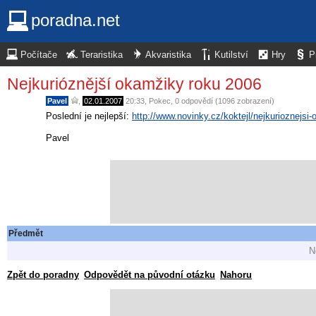
poradna.net
Počítače
Teraristika
Akvaristika
Kutilství
Hry
P
Nejkurióznější okamžiky roku 2006
Pavel
,
02.01.2007
20:33
,
Pokec
, 0 odpovědí (1096 zobrazení)
Poslední je nejlepší:
http://www.novinky.cz/koktejl/nejkurioznejs
Pavel
Předmět
N
Zpět do poradny
Odpovědět na původní otázku
Nahoru