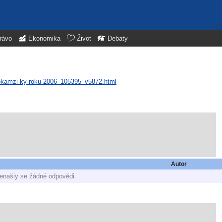
rávo
Ekonomika
Život
Debaty
i-okamzi ky-roku-2006_105395_v5872.html
Autor
enašly se žádné odpovědi.