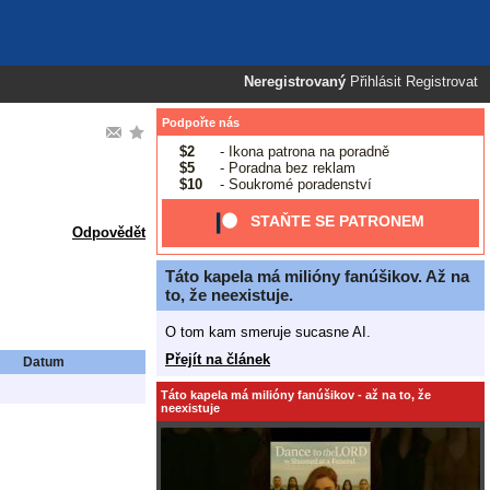
Neregistrovaný
Přihlásit
Registrovat
Podpořte nás
$2
- Ikona patrona na poradně
$5
- Poradna bez reklam
$10
- Soukromé poradenství
STAŇTE SE PATRONEM
Odpovědět
Táto kapela má milióny fanúšikov. Až na
to, že neexistuje.
O tom kam smeruje sucasne AI.
Přejít na článek
Datum
Táto kapela má milióny fanúšikov - až na to, že
neexistuje