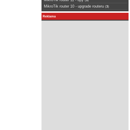
MikroTik router 10 - upgrade routeru
(
3
)
Reklama