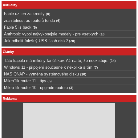
Aktuality
Fable uz len za kredity
(
0
)
zranitelnost ac routerů tenda
(
6
)
Fable 5 is back
(
5
)
Anthropic vypol najvykonejsie modely - pre vsetkych
(
16
)
Jak odhalit falešný USB flash disk?
(
20
)
Články
Táto kapela má milióny fanúšikov. Až na to, že neexistuje.
(
14
)
Windows 11 - připojení současně k několika sítím
(
7
)
NAS QNAP - výměna systémového disku
(
10
)
MikroTik router 11 - tipy
(
5
)
MikroTik router 10 - upgrade routeru
(
3
)
Reklama