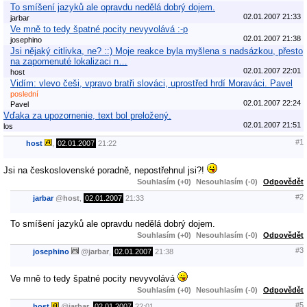
To smíšení jazyků ale opravdu nedělá dobrý dojem.
02.01.2007 21:33
jarbar
Ve mně to tedy špatné pocity nevyvolává :-p
02.01.2007 21:38
josephino
Jsi nějaký citlivka, ne? ::) Moje reakce byla myšlena s nadsázkou, přesto
na zapomenuté lokalizaci n…
02.01.2007 22:01
host
Vidím: vlevo češi, vpravo bratři slováci, uprostřed hrdí Moraváci. Pavel
poslední
02.01.2007 22:24
Pavel
Vďaka za upozornenie, text bol preložený.
02.01.2007 21:51
los
#1
host
,
02.01.2007
21:22
Jsi na československé poradně, nepostřehnul jsi?!
Souhlasím (+0)
Nesouhlasím (-0)
Odpovědět
#2
jarbar
@
host
,
02.01.2007
21:33
To smíšení jazyků ale opravdu nedělá dobrý dojem.
Souhlasím (+0)
Nesouhlasím (-0)
Odpovědět
#3
josephino
@
jarbar
,
02.01.2007
21:38
Ve mně to tedy špatné pocity nevyvolává
Souhlasím (+0)
Nesouhlasím (-0)
Odpovědět
#5
host
@
jarbar
,
02.01.2007
22:01