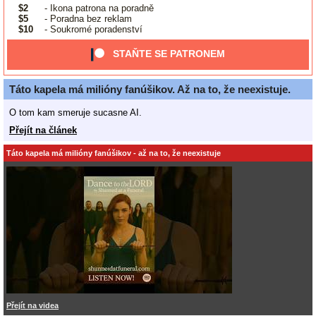
$2
- Ikona patrona na poradně
$5
- Poradna bez reklam
$10
- Soukromé poradenství
STAŇTE SE PATRONEM
Táto kapela má milióny fanúšikov. Až na to, že neexistuje.
O tom kam smeruje sucasne AI.
Přejít na článek
Táto kapela má milióny fanúšikov - až na to, že neexistuje
Přejít na videa