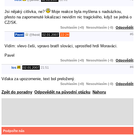
Jsi nějaký citlivka, ne?
Moje reakce byla myšlena s nadsázkou,
přesto na zapomenuté lokalizaci nevidím nic tragického, když se jedná o
CZ/SK.
Souhlasím (+0)
Nesouhlasím (-0)
Odpovědět
#6
Pavel
@
host
,
02.01.2007
22:24
Vidím: vlevo češi, vpravo bratři slováci, uprostřed hrdí Moraváci.
Pavel
Souhlasím (+0)
Nesouhlasím (-0)
Odpovědět
#4
los
,
02.01.2007
21:51
Vďaka za upozornenie, text bol preložený.
Souhlasím (+0)
Nesouhlasím (-0)
Odpovědět
Zpět do poradny
Odpovědět na původní otázku
Nahoru
Podpořte nás