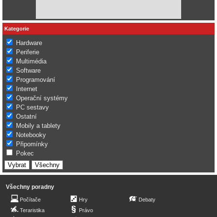
Kategorie
Hardware
Periferie
Multimédia
Software
Programování
Internet
Operační systémy
PC sestavy
Ostatní
Mobily a tablety
Notebooky
Připomínky
Pokec
Všechny poradny
Počítače
Hry
Debaty
Teraristika
Právo