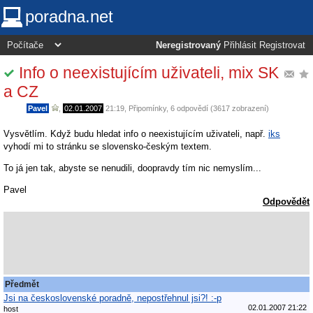
poradna.net
Neregistrovaný
Přihlásit
Registrovat
Info o neexistujícím uživateli, mix SK
a CZ
Pavel
,
02.01.2007
21:19
,
Připomínky
, 6 odpovědí (3617 zobrazení)
Vysvětlím. Když budu hledat info o neexistujícím uživateli, např.
iks
vyhodí mi to stránku se slovensko-českým textem.
To já jen tak, abyste se nenudili, doopravdy tím nic nemyslím...
Pavel
Odpovědět
Předmět
Jsi na československé poradně, nepostřehnul jsi?! :-p
02.01.2007 21:22
host