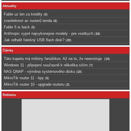
Aktuality
Fable uz len za kredity
(
0
)
zranitelnost ac routerů tenda
(
6
)
Fable 5 is back
(
5
)
Anthropic vypol najvykonejsie modely - pre vsetkych
(
16
)
Jak odhalit falešný USB flash disk?
(
20
)
Články
Táto kapela má milióny fanúšikov. Až na to, že neexistuje.
(
14
)
Windows 11 - připojení současně k několika sítím
(
7
)
NAS QNAP - výměna systémového disku
(
10
)
MikroTik router 11 - tipy
(
5
)
MikroTik router 10 - upgrade routeru
(
3
)
Reklama