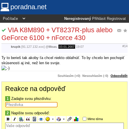
poradna.net
Neregistrovaný
Přihlásit
Registrovat
VIA K8M890 + VT8237R-plus alebo
GeForce 6100 + nForce 430
#14
krupik
[91.127.132.xxx]
@
Moas
,
03.01.2007
19:07
Ty to berieš tak akoby ťa chcel niekto oblafnúť. To by chcelo len pochopiť
skúsenosti aj iné, než len tie svoje.
Souhlasím (+0)
Nesouhlasím (-0)
Odpovědět
Reakce na odpověď
1
Zadajte svou přezdívku:
2
Napište svou odpověď:
Mimo téma