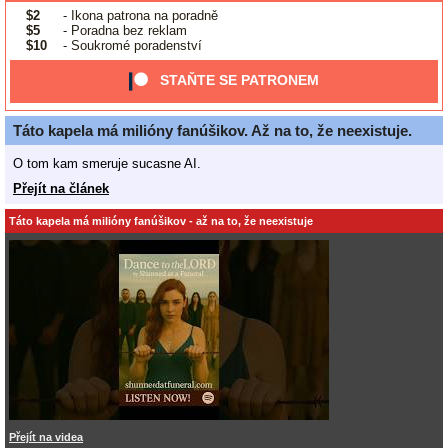
$2
- Ikona patrona na poradně
$5
- Poradna bez reklam
$10
- Soukromé poradenství
STAŇTE SE PATRONEM
Táto kapela má milióny fanúšikov. Až na to, že neexistuje.
O tom kam smeruje sucasne AI.
Přejít na článek
Táto kapela má milióny fanúšikov - až na to, že neexistuje
Přejít na videa