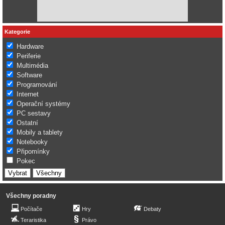
Kategorie
Hardware
Periferie
Multimédia
Software
Programování
Internet
Operační systémy
PC sestavy
Ostatní
Mobily a tablety
Notebooky
Připomínky
Pokec
Všechny poradny
Počítače
Hry
Debaty
Teraristika
Právo