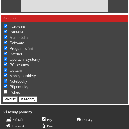
Kategorie
Hardware
Periferie
Multimédia
Software
Programování
Internet
Operační systémy
PC sestavy
Ostatní
Mobily a tablety
Notebooky
Připomínky
Pokec
Všechny poradny
Počítače
Hry
Debaty
Teraristika
Právo