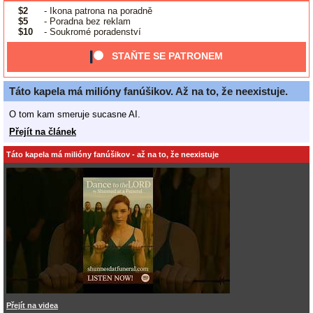
$2
- Ikona patrona na poradně
$5
- Poradna bez reklam
$10
- Soukromé poradenství
STAŇTE SE PATRONEM
Táto kapela má milióny fanúšikov. Až na to, že neexistuje.
O tom kam smeruje sucasne AI.
Přejít na článek
Táto kapela má milióny fanúšikov - až na to, že neexistuje
Přejít na videa