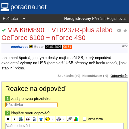
poradna.net
Neregistrovaný
Přihlásit
Registrovat
VIA K8M890 + VT8237R-plus alebo
GeForce 6100 + nForce 430
#22
touchwood
@
poar
,
04.01.2007
06:51
tahle není špatná, jen tyhle desky mají starší SB, který nepodává
excelentní výkony na USB (pomalejší USB přenosy než konkurence), jinak
stabilní prkno.
Souhlasím (+0)
Nesouhlasím (-0)
Odpovědět
Reakce na odpověď
1
Zadajte svou přezdívku:
2
Napište svou odpověď:
Mimo téma