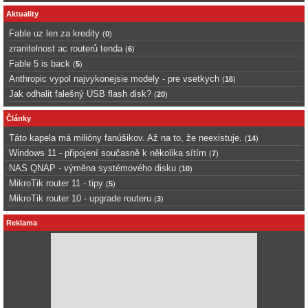
Aktuality
Fable uz len za kredity
(
0
)
zranitelnost ac routerů tenda
(
6
)
Fable 5 is back
(
5
)
Anthropic vypol najvykonejsie modely - pre vsetkych
(
16
)
Jak odhalit falešný USB flash disk?
(
20
)
Články
Táto kapela má milióny fanúšikov. Až na to, že neexistuje.
(
14
)
Windows 11 - připojení současně k několika sítím
(
7
)
NAS QNAP - výměna systémového disku
(
10
)
MikroTik router 11 - tipy
(
5
)
MikroTik router 10 - upgrade routeru
(
3
)
Reklama