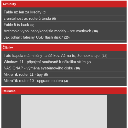
Aktuality
Fable uz len za kredity
(
0
)
zranitelnost ac routerů tenda
(
6
)
Fable 5 is back
(
5
)
Anthropic vypol najvykonejsie modely - pre vsetkych
(
16
)
Jak odhalit falešný USB flash disk?
(
20
)
Články
Táto kapela má milióny fanúšikov. Až na to, že neexistuje.
(
14
)
Windows 11 - připojení současně k několika sítím
(
7
)
NAS QNAP - výměna systémového disku
(
10
)
MikroTik router 11 - tipy
(
5
)
MikroTik router 10 - upgrade routeru
(
3
)
Reklama