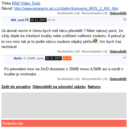
Třeba
RAD Video Tools
.
Návod:
http://www.programs.wz.cz/clanky/konverze_MOV_2_AVI .htm
Souhlasím (+0)
Nesouhlasím (-0)
Odpovědět
#6
MM_tank
,
05.01.2007
00:44
Já akorát nevím k čemu bych měl něco převádět ? Mám takový pocit, že
vždy dojde ke zhoršení kvality nebo zvětšení velikosti souboru. A pokud je
to xxx.mov tak je to podle názvu souboru nějaký péčko
, tím bych čas
neztrácel.
Souhlasím (+0)
Nesouhlasím (-0)
Odpovědět
#7
MaSo
@
MM_tank
,
05.01.2007
00:46
Po prevedeni mov na XivD dostanes z 25MB movu 4,5MB avi a rozdil v
kvalite je minimalni...
Souhlasím (+0)
Nesouhlasím (-0)
Odpovědět
Zpět do poradny
Odpovědět na původní otázku
Nahoru
Podpořte nás