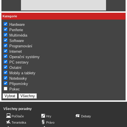
Kategorie
Hardware
Periferie
Multimédia
Software
Programování
Internet
Operační systémy
PC sestavy
Ostatní
Mobily a tablety
Notebooky
Připomínky
Pokec
Všechny poradny
Počítače
Hry
Debaty
Teraristika
Právo