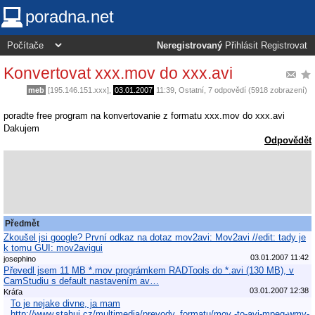
poradna.net
Neregistrovaný
Přihlásit
Registrovat
Konvertovat xxx.mov do xxx.avi
meb
[195.146.151.xxx],
03.01.2007
11:39
,
Ostatní
, 7 odpovědí (5918 zobrazení)
poradte free program na konvertovanie z formatu xxx.mov do xxx.avi
Dakujem
Odpovědět
Předmět
Zkoušel jsi google? První odkaz na dotaz mov2avi: Mov2avi //edit: tady je
k tomu GUI: mov2avigui
03.01.2007 11:42
josephino
Převedl jsem 11 MB *.mov prográmkem RADTools do *.avi (130 MB), v
CamStudiu s default nastavením av…
03.01.2007 12:38
Kráťa
To je nejake divne, ja mam
http://www.stahuj.cz/multimedia/prevody_formatu/mov -to-avi-mpeg-wmv-