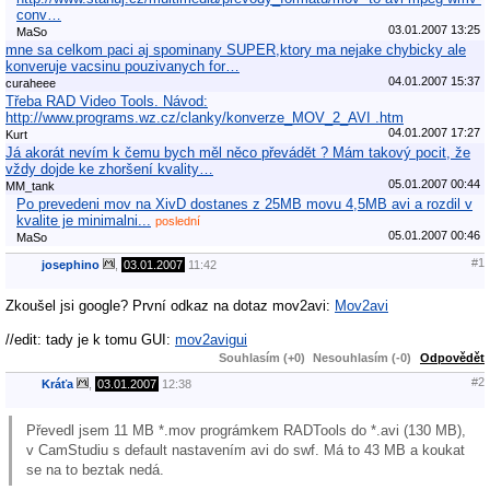
conv…
03.01.2007 13:25
MaSo
mne sa celkom paci aj spominany SUPER,ktory ma nejake chybicky ale
konveruje vacsinu pouzivanych for…
04.01.2007 15:37
curaheee
Třeba RAD Video Tools. Návod:
http://www.programs.wz.cz/clanky/konverze_MOV_2_AVI .htm
04.01.2007 17:27
Kurt
Já akorát nevím k čemu bych měl něco převádět ? Mám takový pocit, že
vždy dojde ke zhoršení kvality…
05.01.2007 00:44
MM_tank
Po prevedeni mov na XivD dostanes z 25MB movu 4,5MB avi a rozdil v
kvalite je minimalni...
poslední
05.01.2007 00:46
MaSo
#1
josephino
,
03.01.2007
11:42
Zkoušel jsi google? První odkaz na dotaz mov2avi:
Mov2avi
//edit: tady je k tomu GUI:
mov2avigui
Souhlasím (+0)
Nesouhlasím (-0)
Odpovědět
#2
Kráťa
,
03.01.2007
12:38
Převedl jsem 11 MB *.mov prográmkem RADTools do *.avi (130 MB),
v CamStudiu s default nastavením avi do swf. Má to 43 MB a koukat
se na to beztak nedá.