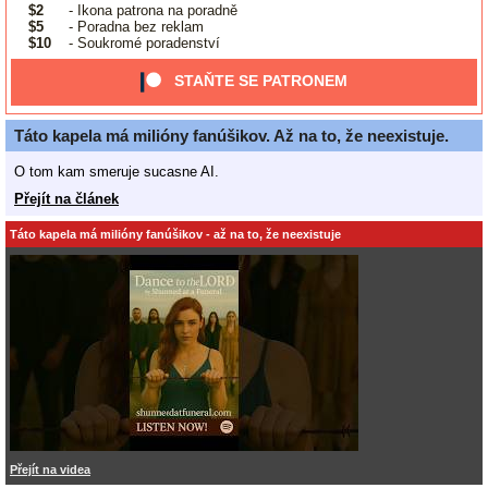
$2
- Ikona patrona na poradně
$5
- Poradna bez reklam
$10
- Soukromé poradenství
STAŇTE SE PATRONEM
Táto kapela má milióny fanúšikov. Až na to, že neexistuje.
O tom kam smeruje sucasne AI.
Přejít na článek
Táto kapela má milióny fanúšikov - až na to, že neexistuje
Přejít na videa