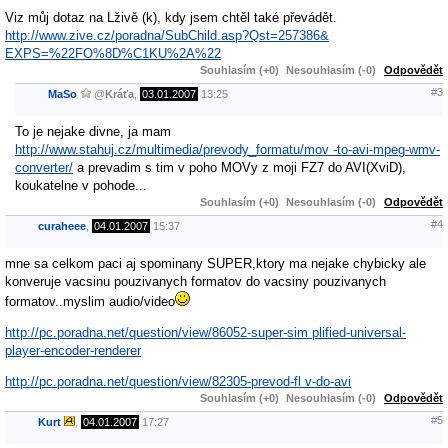
Viz můj dotaz na Lživě (k), kdy jsem chtěl také převádět.
http://www.zive.cz/poradna/SubChild.asp?Qst=257386&
EXPS=%22FO%8D%C1KU%2A%22
Souhlasím (+0)
Nesouhlasím (-0)
Odpovědět
#3
MaSo
@
Kráťa
,
03.01.2007
13:25
To je nejake divne, ja mam
http://www.stahuj.cz/multimedia/prevody_formatu/mov -to-avi-mpeg-wmv-
converter/
a prevadim s tim v poho MOVy z moji FZ7 do AVI(XviD),
koukatelne v pohode...
Souhlasím (+0)
Nesouhlasím (-0)
Odpovědět
#4
curaheee
,
04.01.2007
15:37
mne sa celkom paci aj spominany SUPER,ktory ma nejake chybicky ale
konveruje vacsinu pouzivanych formatov do vacsiny pouzivanych
formatov..myslim audio/video
http://pc.poradna.net/question/view/86052-super-sim plified-universal-
player-encoder-renderer
http://pc.poradna.net/question/view/82305-prevod-fl v-do-avi
Souhlasím (+0)
Nesouhlasím (-0)
Odpovědět
#5
Kurt
,
04.01.2007
17:27