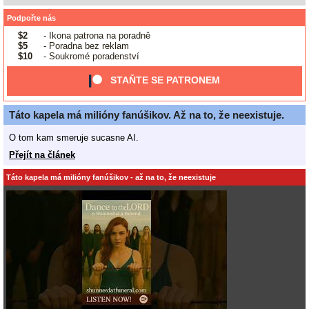
Podpořte nás
$2
- Ikona patrona na poradně
$5
- Poradna bez reklam
$10
- Soukromé poradenství
STAŇTE SE PATRONEM
Táto kapela má milióny fanúšikov. Až na to, že neexistuje.
O tom kam smeruje sucasne AI.
Přejít na článek
Táto kapela má milióny fanúšikov - až na to, že neexistuje