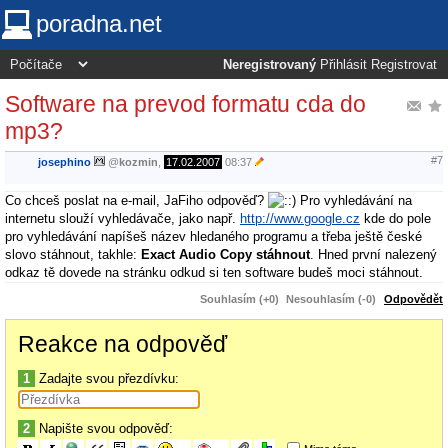
poradna.net
Neregistrovaný
Přihlásit
Registrovat
Software na prevod formatu cda do
mp3?
#7
josephino
@
kozmin
,
17.02.2007
08:37
Co chceš poslat na e-mail, JaFiho odpověď?
Pro vyhledávání na
internetu slouží vyhledávače, jako např.
http://www.google.cz
kde do pole
pro vyhledávání napíšeš název hledaného programu a třeba ještě české
slovo stáhnout, takhle:
Exact Audio Copy stáhnout
. Hned první nalezený
odkaz tě dovede na stránku odkud si ten software budeš moci stáhnout.
Souhlasím (+0)
Nesouhlasím (-0)
Odpovědět
Reakce na odpověď
1
Zadajte svou přezdívku:
2
Napište svou odpověď: