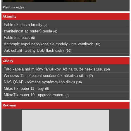
Přejít na videa
Aktuality
Fable uz len za kredity
(
0
)
zranitelnost ac routerů tenda
(
6
)
Fable 5 is back
(
5
)
Anthropic vypol najvykonejsie modely - pre vsetkych
(
16
)
Jak odhalit falešný USB flash disk?
(
20
)
Články
Táto kapela má milióny fanúšikov. Až na to, že neexistuje.
(
14
)
Windows 11 - připojení současně k několika sítím
(
7
)
NAS QNAP - výměna systémového disku
(
10
)
MikroTik router 11 - tipy
(
5
)
MikroTik router 10 - upgrade routeru
(
3
)
Reklama