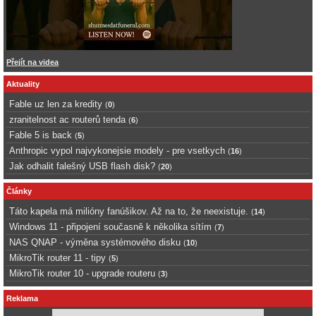
Přejít na videa
Aktuality
Fable uz len za kredity
(
0
)
zranitelnost ac routerů tenda
(
6
)
Fable 5 is back
(
5
)
Anthropic vypol najvykonejsie modely - pre vsetkych
(
16
)
Jak odhalit falešný USB flash disk?
(
20
)
Články
Táto kapela má milióny fanúšikov. Až na to, že neexistuje.
(
14
)
Windows 11 - připojení současně k několika sítím
(
7
)
NAS QNAP - výměna systémového disku
(
10
)
MikroTik router 11 - tipy
(
5
)
MikroTik router 10 - upgrade routeru
(
3
)
Reklama