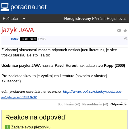
poradna.net
Neregistrovaný
Přihlásit
Registrovat
jazyk JAVA
#1
Intex
,
04.01.2007
17:45
Z vlastnej skusenosti mozem odporucit nasledujucu literaturu, je sice
trosku starsia, ale stoji za to:
Učebnice jazyka JAVA
napisal
Pavel Herout
nakladatelstvo
Kopp (2000)
Pre zaciatocnikov to je vynikajuca literatura (hovorim z vlastnej
skusenosti)...
edit: pridavam este link na recenziu:
http://www.root.cz/clanky/ucebnice-
jazyka-java-rece nze/
Souhlasím (+0)
Nesouhlasím (-0)
Odpovědět
Reakce na odpověď
1
Zadajte svou přezdívku: