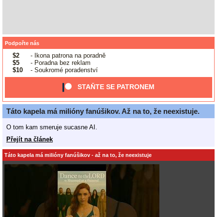
Podpořte nás
$2
- Ikona patrona na poradně
$5
- Poradna bez reklam
$10
- Soukromé poradenství
STAŇTE SE PATRONEM
Táto kapela má milióny fanúšikov. Až na to, že neexistuje.
O tom kam smeruje sucasne AI.
Přejít na článek
Táto kapela má milióny fanúšikov - až na to, že neexistuje