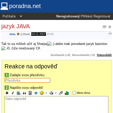
poradna.net
Neregistrovaný
Přihlásit
Registrovat
jazyk JAVA
#9
msx.
@
2laak
,
04.01.2007
23:46
Tak to sa môžeš učiť aj Sharpa
alebo inak povedané jazyk basistov
, čiže mrežovaný C#.
Souhlasím (+0)
Nesouhlasím (-0)
Odpovědět
Reakce na odpověď
1
Zadajte svou přezdívku:
2
Napište svou odpověď:
Mimo téma