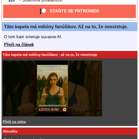
$10
- Soukromé poradenství
STAŇTE SE PATRONEM
Táto kapela má milióny fanúšikov. Až na to, že neexistuje.
O tom kam smeruje sucasne AI.
Přejít na článek
Táto kapela má milióny fanúšikov - až na to, že neexistuje
Přejít na videa
Aktuality