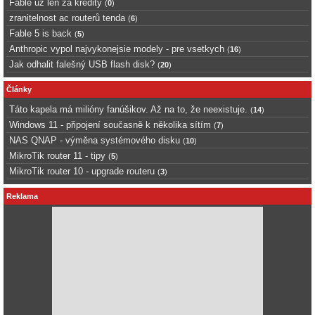
Fable uz len za kredity
(
0
)
zranitelnost ac routerů tenda
(
6
)
Fable 5 is back
(
5
)
Anthropic vypol najvykonejsie modely - pre vsetkych
(
16
)
Jak odhalit falešný USB flash disk?
(
20
)
Články
Táto kapela má milióny fanúšikov. Až na to, že neexistuje.
(
14
)
Windows 11 - připojení současně k několika sítím
(
7
)
NAS QNAP - výměna systémového disku
(
10
)
MikroTik router 11 - tipy
(
5
)
MikroTik router 10 - upgrade routeru
(
3
)
Reklama