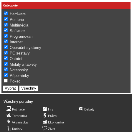
Kategorie
Hardware
Periferie
Multimédia
Software
Programování
Internet
Operační systémy
PC sestavy
Ostatní
Mobily a tablety
Notebooky
Připomínky
Pokec
Všechny poradny
Počítače
Hry
Debaty
Teraristika
Právo
Akvaristika
Ekonomika
Kutilství
Život