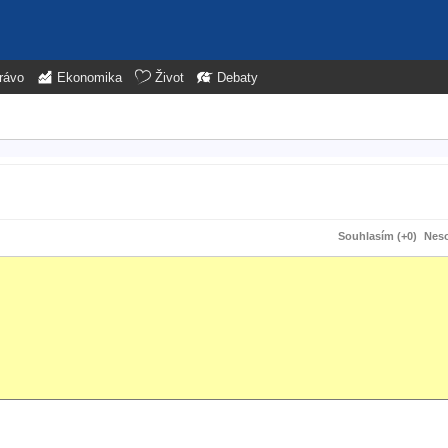
rávo
Ekonomika
Život
Debaty
Souhlasím (+0)
Neso