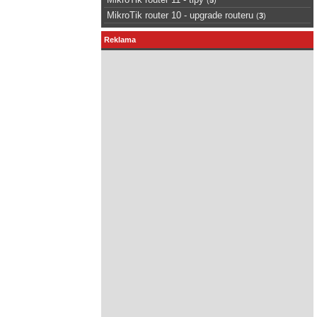
MikroTik router 10 - upgrade routeru
(
3
)
Reklama