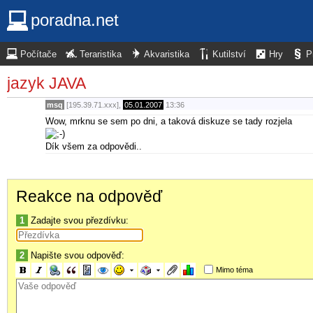
poradna.net
Počítače
Teraristika
Akvaristika
Kutilství
Hry
P
jazyk JAVA
msq
[195.39.71.xxx],
05.01.2007
13:36
Wow, mrknu se sem po dni, a taková diskuze se tady rozjela
Dík všem za odpovědi..
Reakce na odpověď
1
Zadajte svou přezdívku:
2
Napište svou odpověď:
Mimo téma