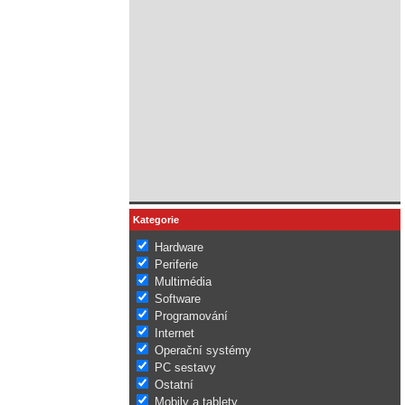
Kategorie
Hardware
Periferie
Multimédia
Software
Programování
Internet
Operační systémy
PC sestavy
Ostatní
Mobily a tablety