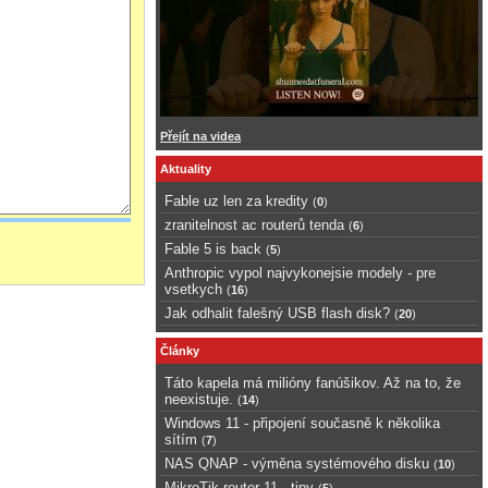
Přejít na videa
Aktuality
Fable uz len za kredity
(
0
)
zranitelnost ac routerů tenda
(
6
)
Fable 5 is back
(
5
)
Anthropic vypol najvykonejsie modely - pre
vsetkych
(
16
)
Jak odhalit falešný USB flash disk?
(
20
)
Články
Táto kapela má milióny fanúšikov. Až na to, že
neexistuje.
(
14
)
Windows 11 - připojení současně k několika
sítím
(
7
)
NAS QNAP - výměna systémového disku
(
10
)
MikroTik router 11 - tipy
(
5
)