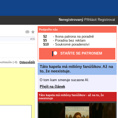
Neregistrovaný
Přihlásit
Registrovat
Podpořte nás
$2
- Ikona patrona na poradně
#35
$5
- Poradna bez reklam
$10
- Soukromé poradenství
STAŇTE SE PATRONEM
uhlasím (-0)
Odpovědět
Táto kapela má milióny fanúšikov. Až na
to, že neexistuje.
O tom kam smeruje sucasne AI.
Přejít na článek
Táto kapela má milióny fanúšikov - až na to, že
neexistuje