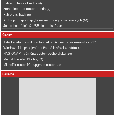
Fable uz len za kredity
(
0
)
zranitelnost ac routerů tenda
(
6
)
Fable 5 is back
(
5
)
Anthropic vypol najvykonejsie modely - pre vsetkych
(
16
)
Jak odhalit falešný USB flash disk?
(
20
)
Články
Táto kapela má milióny fanúšikov. Až na to, že neexistuje.
(
14
)
Windows 11 - připojení současně k několika sítím
(
7
)
NAS QNAP - výměna systémového disku
(
10
)
MikroTik router 11 - tipy
(
5
)
MikroTik router 10 - upgrade routeru
(
3
)
Reklama