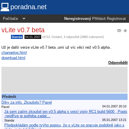
poradna.net
Neregistrovaný
Přihlásit
Registrovat
vLite v0.7 beta
Standa
,
04.01.2007
18:53
,
Ostatní
, 4 odpovědi (2885 zobrazení)
Už je další verze vLite v0.7 beta ,umí už víc věcí než v0.5 alpha .
changelog.html
download.html
Odpovědět
Předmět
Díky za info. Zkoušels? Pavel
04.01.2007 20:10
Pavel
Já sem zatím zkoušel jen v0.5 alpha s verzí visty RC1 build 5600 , Popis
:nejdříve je potřeba zadat…
05.01.2007 13:21
Standa
Předpokládám podle tvýho popisu, že s vLite se pracuje podobně jako s