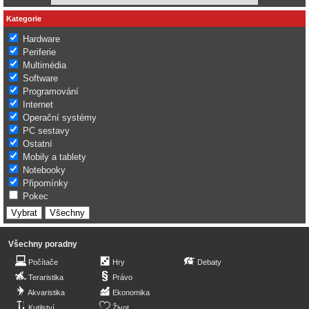
Kategorie
Hardware
Periferie
Multimédia
Software
Programování
Internet
Operační systémy
PC sestavy
Ostatní
Mobily a tablety
Notebooky
Připomínky
Pokec
Všechny poradny
Počítače
Hry
Debaty
Teraristika
Právo
Akvaristika
Ekonomika
Kutilství
Život