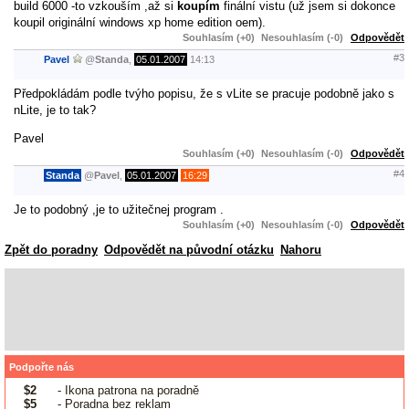
build 6000 -to vzkouším ,až si
koupím
finální vistu (už jsem si dokonce
koupil originální windows xp home edition oem).
Souhlasím (+0)
Nesouhlasím (-0)
Odpovědět
#3
Pavel
@
Standa
,
05.01.2007
14:13
Předpokládám podle tvýho popisu, že s vLite se pracuje podobně jako s
nLite, je to tak?
Pavel
Souhlasím (+0)
Nesouhlasím (-0)
Odpovědět
#4
Standa
@
Pavel
,
05.01.2007
16:29
Je to podobný ,je to užitečnej program .
Souhlasím (+0)
Nesouhlasím (-0)
Odpovědět
Zpět do poradny
Odpovědět na původní otázku
Nahoru
Podpořte nás
$2
- Ikona patrona na poradně
$5
- Poradna bez reklam