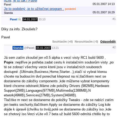
nLite, je to tak? Pavel
05.01.2007 14:13
Pavel
Je to podobný ,je to užitečnej program .
poslední
05.01.2007 16:29
Standa
#1
Pavel
,
04.01.2007
20:10
Díky za info. Zkoušels?
Pavel
Souhlasím (+0)
Nesouhlasím (-0)
Odpovědět
#2
Standa
@
Pavel
,
05.01.2007
13:21
Já sem zatím zkoušel jen v0.5 alpha s verzí visty RC1 build 5600 ,
Popis
:nejdříve je potřeba zadat cestu k instalačním souborům visty ,po
té se zobrazí všechny verze které jsou v instalačních souborech
dostupné .(Ultimate,Business,Home,Starter...),stačí si vybrat kterou
chcete na budoucím dvd ponechat klepnout na ní,tlačítkem next se
dostaneme do záložky components ,kde můžeme vybrat komponenty
které chceme odstranit,Máme zde položky Drivers (982MB),Hardware
Support(2MB),Languages(977MB),Multimedia(1388MB),N
etwork(49MB),Services(27MB),System(346MB).
Tlačítke m next se dostaneme do položky Tweaks - zde se nabízí zatím
jen tweks sechurity,tlačítkem Apply se dostaneme do záložky Log kde
dojde k úpravě (chvilku to trvá),poté se dostaneme do záložky iso ,kde
se zhotový iso.Verzi vLite v0.7 beta už build 5600 odmítá chtělo by to