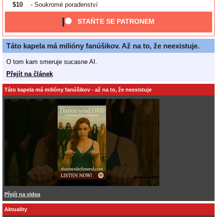
$10
- Soukromé poradenství
STAŇTE SE PATRONEM
Táto kapela má milióny fanúšikov. Až na to, že neexistuje.
O tom kam smeruje sucasne AI.
Přejít na článek
Táto kapela má milióny fanúšikov - až na to, že neexistuje
Přejít na videa
Aktuality