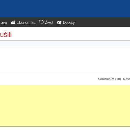
rávo
Ekonomika
Život
Debaty
ušili
Souhlasím (+0)
Neso