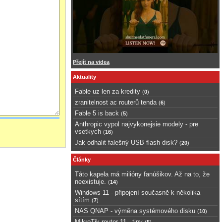
Přejít na videa
Aktuality
Fable uz len za kredity
(
0
)
zranitelnost ac routerů tenda
(
6
)
Fable 5 is back
(
5
)
Anthropic vypol najvykonejsie modely - pre
vsetkych
(
16
)
Jak odhalit falešný USB flash disk?
(
20
)
Články
Táto kapela má milióny fanúšikov. Až na to, že
neexistuje.
(
14
)
Windows 11 - připojení současně k několika
sítím
(
7
)
NAS QNAP - výměna systémového disku
(
10
)
MikroTik router 11 - tipy
(
5
)