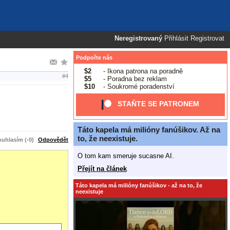
Neregistrovaný
Přihlásit
Registrovat
Podpořte nás
$2
- Ikona patrona na poradně
#4
$5
- Poradna bez reklam
$10
- Soukromé poradenství
STAŇTE SE PATRONEM
Táto kapela má milióny fanúšikov. Až na
to, že neexistuje.
uhlasím (-0)
Odpovědět
O tom kam smeruje sucasne AI.
Přejít na článek
Táto kapela má milióny fanúšikov - až na to, že
neexistuje