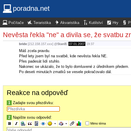
poradna.net
Počítače
Teraristika
Akvaristika
Kutilství
Hry
P
Nevěsta řekla "ne" a divila se, že svatbu zr
bride
[212.158.157.xxx]
@
StanB
,
07.01.2007
19:37
Máš zcela pravdu.
Před lety jsem byl na svatbě, kde nevěsta řekla NE.
Přes padesát lidí stuhlo.
Nakonec se ukázalo, že to bylo domluvené z úředníkem předem.
Po deseti minutách zmatků se vesele pokračovalo dál.
Reakce na odpověď
1
Zadajte svou přezdívku:
2
Napište svou odpověď:
Mimo téma