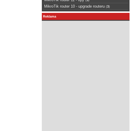
MikroTik router 10 - upgrade routeru
(
3
)
Reklama