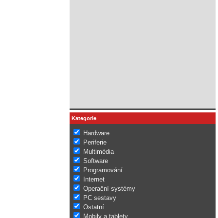
Kategorie
Hardware
Periferie
Multimédia
Software
Programování
Internet
Operační systémy
PC sestavy
Ostatní
Mobily a tablety