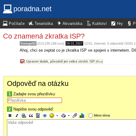
poradna.net
Počítače
Teraristika
Akvaristika
Kutilství
Hry
P
Co znamená zkratka ISP?
George02
[213.235.168.xxx],
09.01.2007
12:01
,
Internet
, 5 odpovědí (9262 
Ahoj, chci se zeptat co je zkratka ISP ve spojeni s internetem. D
Upraven titulek, původně jen velice strohé: ISP
(Rce)
Odpověď na otázku
1
Zadajte svou přezdívku:
2
Napište svou odpověď:
Mimo téma