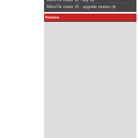
MikroTik router 10 - upgrade routeru
(
3
)
Reklama