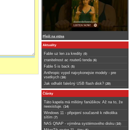
Přejít na videa
Aktuality
Fable uz len za kredity
(
0
)
zranitelnost ac routerů tenda
(
6
)
Fable 5 is back
(
5
)
Anthropic vypol najvykonejsie modely - pre
vsetkych
(
16
)
Jak odhalit falešný USB flash disk?
(
20
)
Články
Táto kapela má milióny fanúšikov. Až na to, že
neexistuje.
(
14
)
Windows 11 - připojení současně k několika
sítím
(
7
)
NAS QNAP - výměna systémového disku
(
10
)
MikroTik router 11 - tipy
(
5
)