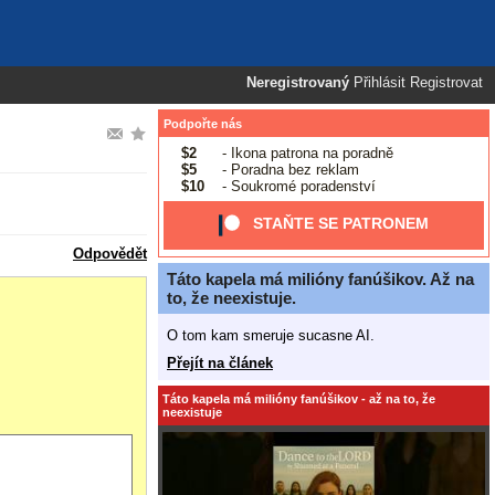
Neregistrovaný
Přihlásit
Registrovat
Podpořte nás
$2
- Ikona patrona na poradně
$5
- Poradna bez reklam
$10
- Soukromé poradenství
STAŇTE SE PATRONEM
Odpovědět
Táto kapela má milióny fanúšikov. Až na
to, že neexistuje.
O tom kam smeruje sucasne AI.
Přejít na článek
Táto kapela má milióny fanúšikov - až na to, že
neexistuje