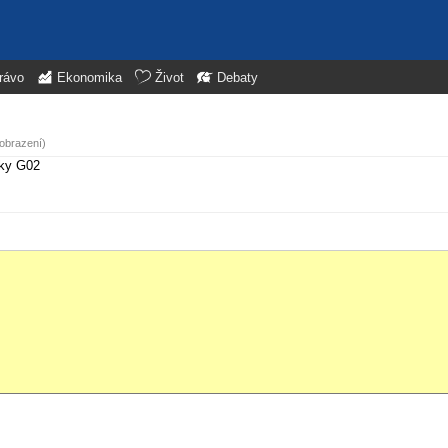
rávo
Ekonomika
Život
Debaty
zobrazení)
íky G02