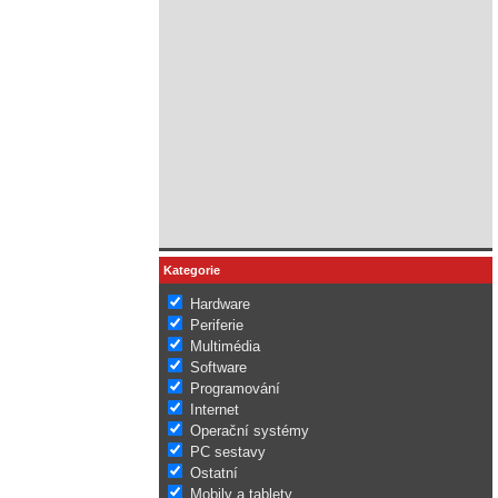
Kategorie
Hardware
Periferie
Multimédia
Software
Programování
Internet
Operační systémy
PC sestavy
Ostatní
Mobily a tablety