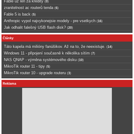
Fable uz len za kredity
(
0
)
zranitelnost ac routerů tenda
(
6
)
Fable 5 is back
(
5
)
Anthropic vypol najvykonejsie modely - pre vsetkych
(
16
)
Jak odhalit falešný USB flash disk?
(
20
)
Články
Táto kapela má milióny fanúšikov. Až na to, že neexistuje.
(
14
)
Windows 11 - připojení současně k několika sítím
(
7
)
NAS QNAP - výměna systémového disku
(
10
)
MikroTik router 11 - tipy
(
5
)
MikroTik router 10 - upgrade routeru
(
3
)
Reklama