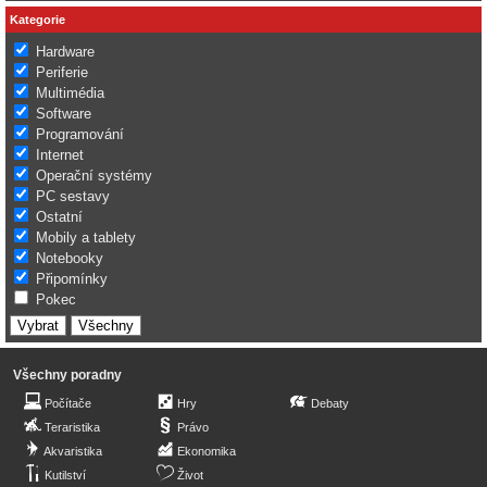
Kategorie
Hardware
Periferie
Multimédia
Software
Programování
Internet
Operační systémy
PC sestavy
Ostatní
Mobily a tablety
Notebooky
Připomínky
Pokec
Všechny poradny
Počítače
Hry
Debaty
Teraristika
Právo
Akvaristika
Ekonomika
Kutilství
Život