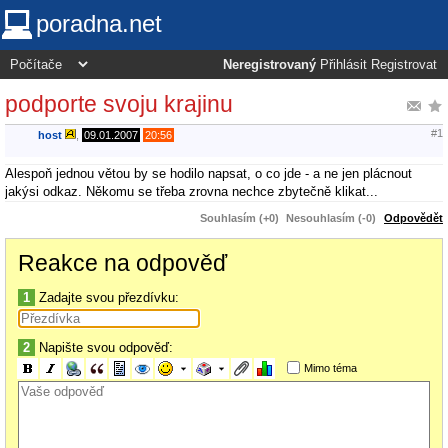
poradna.net
Neregistrovaný
Přihlásit
Registrovat
podporte svoju krajinu
#1
host
,
09.01.2007
20:56
Alespoň jednou větou by se hodilo napsat, o co jde - a ne jen plácnout
jakýsi odkaz. Někomu se třeba zrovna nechce zbytečně klikat...
Souhlasím (+0)
Nesouhlasím (-0)
Odpovědět
Reakce na odpověď
1
Zadajte svou přezdívku:
2
Napište svou odpověď:
Mimo téma