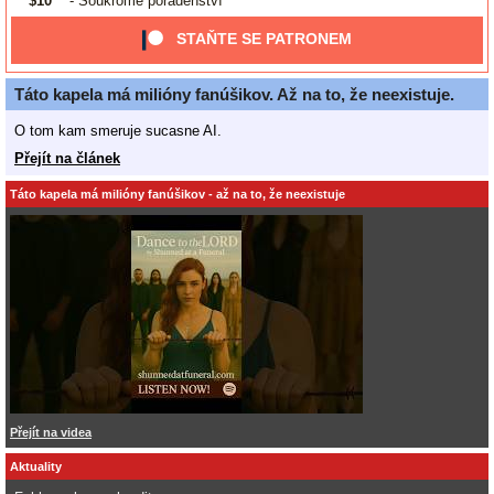
$10
- Soukromé poradenství
STAŇTE SE PATRONEM
Táto kapela má milióny fanúšikov. Až na to, že neexistuje.
O tom kam smeruje sucasne AI.
Přejít na článek
Táto kapela má milióny fanúšikov - až na to, že neexistuje
Přejít na videa
Aktuality