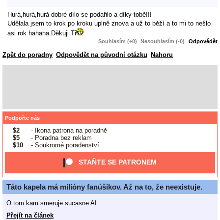
Hurá,hurá,hurá dobré dílo se podařilo a díky tobě!!!
Udělala jsem to krok po kroku uplně znova a už to běží a to mi to nešlo
asi rok hahaha.Děkuji Ti
Souhlasím (+0)
Nesouhlasím (-0)
Odpovědět
Zpět do poradny
Odpovědět na původní otázku
Nahoru
Podpořte nás
$2
- Ikona patrona na poradně
$5
- Poradna bez reklam
$10
- Soukromé poradenství
STAŇTE SE PATRONEM
Táto kapela má milióny fanúšikov. Až na to, že neexistuje.
O tom kam smeruje sucasne AI.
Přejít na článek