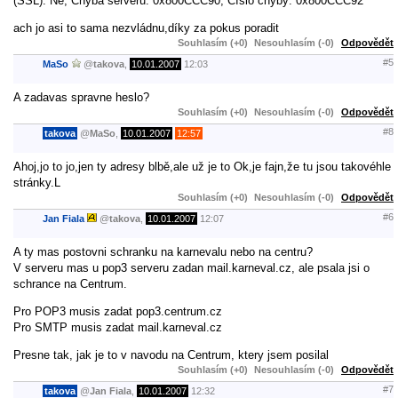
(SSL): Ne, Chyba serveru: 0x800CCC90, Číslo chyby: 0x800CCC92
ach jo asi to sama nezvládnu,díky za pokus poradit
Souhlasím (+0)
Nesouhlasím (-0)
Odpovědět
#5
MaSo
@
takova
,
10.01.2007
12:03
A zadavas spravne heslo?
Souhlasím (+0)
Nesouhlasím (-0)
Odpovědět
#8
takova
@
MaSo
,
10.01.2007
12:57
Ahoj,jo to jo,jen ty adresy blbě,ale už je to Ok,je fajn,že tu jsou takovéhle
stránky.L
Souhlasím (+0)
Nesouhlasím (-0)
Odpovědět
#6
Jan Fiala
@
takova
,
10.01.2007
12:07
A ty mas postovni schranku na karnevalu nebo na centru?
V serveru mas u pop3 serveru zadan mail.karneval.cz, ale psala jsi o
schrance na Centrum.
Pro POP3 musis zadat pop3.centrum.cz
Pro SMTP musis zadat mail.karneval.cz
Presne tak, jak je to v navodu na Centrum, ktery jsem posilal
Souhlasím (+0)
Nesouhlasím (-0)
Odpovědět
#7
takova
@
Jan Fiala
,
10.01.2007
12:32