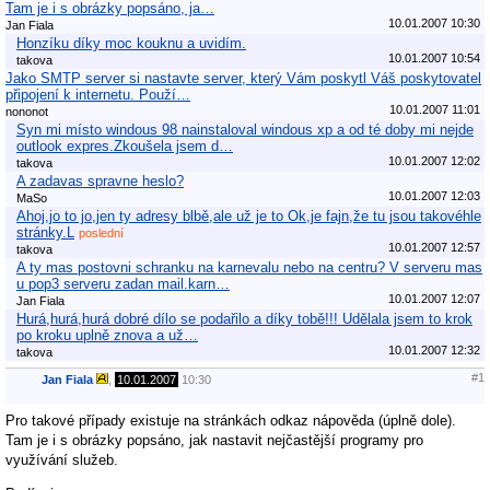
Tam je i s obrázky popsáno, ja…
10.01.2007 10:30
Jan Fiala
Honzíku díky moc kouknu a uvidím.
10.01.2007 10:54
takova
Jako SMTP server si nastavte server, který Vám poskytl Váš poskytovatel
připojení k internetu. Použí…
10.01.2007 11:01
nononot
Syn mi místo windous 98 nainstaloval windous xp a od té doby mi nejde
outlook expres.Zkoušela jsem d…
10.01.2007 12:02
takova
A zadavas spravne heslo?
10.01.2007 12:03
MaSo
Ahoj,jo to jo,jen ty adresy blbě,ale už je to Ok,je fajn,že tu jsou takovéhle
stránky.L
poslední
10.01.2007 12:57
takova
A ty mas postovni schranku na karnevalu nebo na centru? V serveru mas
u pop3 serveru zadan mail.karn…
10.01.2007 12:07
Jan Fiala
Hurá,hurá,hurá dobré dílo se podařilo a díky tobě!!! Udělala jsem to krok
po kroku uplně znova a už…
10.01.2007 12:32
takova
#1
Jan Fiala
,
10.01.2007
10:30
Pro takové případy existuje na stránkách odkaz nápověda (úplně dole).
Tam je i s obrázky popsáno, jak nastavit nejčastější programy pro
využívání služeb.