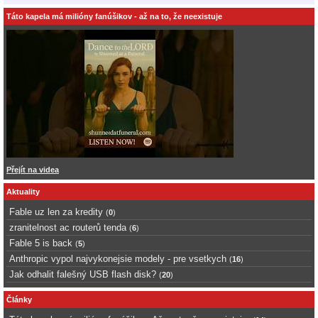
Táto kapela má milióny fanúšikov - až na to, že neexistuje
Přejít na videa
Aktuality
Fable uz len za kredity
(
0
)
zranitelnost ac routerů tenda
(
6
)
Fable 5 is back
(
5
)
Anthropic vypol najvykonejsie modely - pre vsetkych
(
16
)
Jak odhalit falešný USB flash disk?
(
20
)
Články