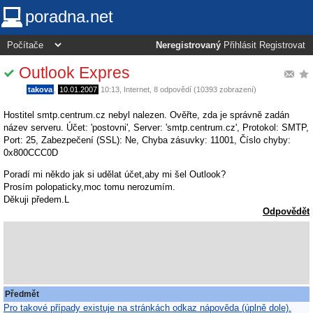
poradna.net
Neregistrovaný
Přihlásit
Registrovat
Outlook Expres
takova
,
10.01.2007
10:13
,
Internet
, 8 odpovědí (10393 zobrazení)
Hostitel smtp.centrum.cz nebyl nalezen. Ověřte, zda je správně zadán
název serveru. Účet: 'postovni', Server: 'smtp.centrum.cz', Protokol: SMTP,
Port: 25, Zabezpečení (SSL): Ne, Chyba zásuvky: 11001, Číslo chyby:
0x800CCC0D
Poradí mi někdo jak si udělat účet,aby mi šel Outlook?
Prosím polopaticky,moc tomu nerozumím.
Děkuji předem.L
Odpovědět
Předmět
Pro takové případy existuje na stránkách odkaz nápověda (úplně dole).