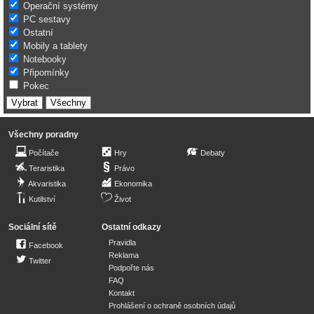
Operační systémy
PC sestavy
Ostatní
Mobily a tablety
Notebooky
Připomínky
Pokec
Všechny poradny
Počítače
Hry
Debaty
Teraristika
Právo
Akvaristika
Ekonomika
Kutilství
Život
Sociální sítě
Ostatní odkazy
Pravidla
Facebook
Reklama
Twitter
Podpořte nás
FAQ
Kontakt
Prohlášení o ochraně osobních údajů