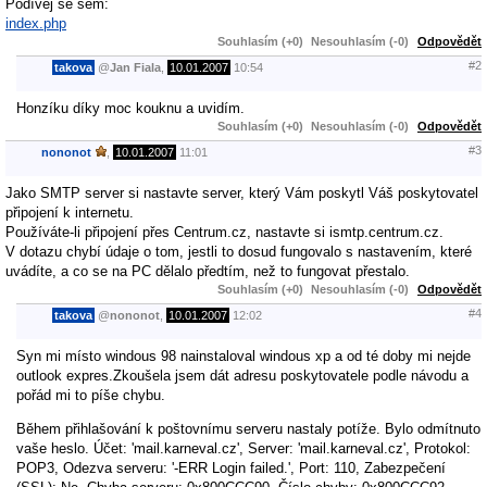
Podívej se sem:
index.php
Souhlasím (+0)
Nesouhlasím (-0)
Odpovědět
#2
takova
@
Jan Fiala
,
10.01.2007
10:54
Honzíku díky moc kouknu a uvidím.
Souhlasím (+0)
Nesouhlasím (-0)
Odpovědět
#3
nononot
,
10.01.2007
11:01
Jako SMTP server si nastavte server, který Vám poskytl Váš poskytovatel
připojení k internetu.
Používáte-li připojení přes Centrum.cz, nastavte si ismtp.centrum.cz.
V dotazu chybí údaje o tom, jestli to dosud fungovalo s nastavením, které
uvádíte, a co se na PC dělalo předtím, než to fungovat přestalo.
Souhlasím (+0)
Nesouhlasím (-0)
Odpovědět
#4
takova
@
nononot
,
10.01.2007
12:02
Syn mi místo windous 98 nainstaloval windous xp a od té doby mi nejde
outlook expres.Zkoušela jsem dát adresu poskytovatele podle návodu a
pořád mi to píše chybu.
Během přihlašování k poštovnímu serveru nastaly potíže. Bylo odmítnuto
vaše heslo. Účet: 'mail.karneval.cz', Server: 'mail.karneval.cz', Protokol:
POP3, Odezva serveru: '-ERR Login failed.', Port: 110, Zabezpečení