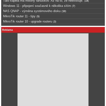
Táto kapela má milióny fanúšikov. Až na to, že neexistuje.
(
14
)
Windows 11 - připojení současně k několika sítím
(
7
)
NAS QNAP - výměna systémového disku
(
10
)
MikroTik router 11 - tipy
(
5
)
MikroTik router 10 - upgrade routeru
(
3
)
Reklama