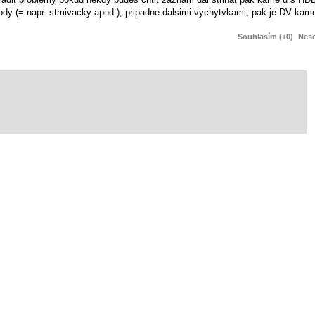
chody (= napr. stmivacky apod.), pripadne dalsimi vychytvkami, pak je DV ka
Souhlasím (+0)
Neso