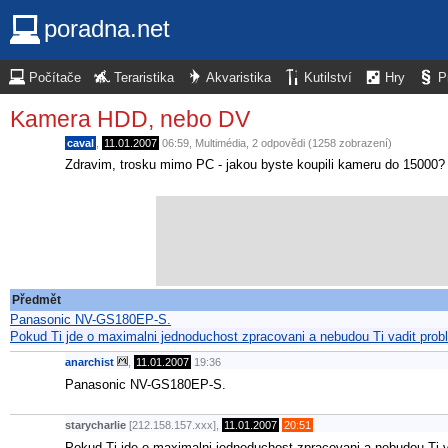
poradna.net
Počítače
Teraristika
Akvaristika
Kutilství
Hry
P
Kamera HDD, nebo DV
caval
,
11.01.2007
06:59
,
Multimédia
, 2 odpovědi (1258 zobrazení)
Zdravim, trosku mimo PC - jakou byste koupili kameru do 1500
Předmět
Panasonic NV-GS180EP-S.
Pokud Ti jde o maximalni jednoduchost zpracovani a nebudou Ti vadit pro
anarchist
,
11.01.2007
19:36
Panasonic NV-GS180EP-S.
starycharlie
[212.158.157.xxx],
11.01.2007
20:51
Pokud Ti jde o maximalni jednoduchost zpracovani a nebudou Ti 