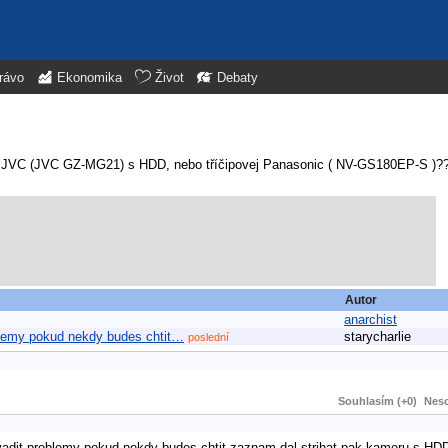
rávo
Ekonomika
Život
Debaty
0? JVC (JVC GZ-MG21) s HDD, nebo tříčipovej Panasonic ( NV-GS180EP-S )?
Autor
anarchist
blemy pokud nekdy budes chtit…
starycharlie
poslední
Souhlasím (+0)
Neso
vadit problemy pokud nekdy budes chtit zaznam dal strihat pak kameru s HD