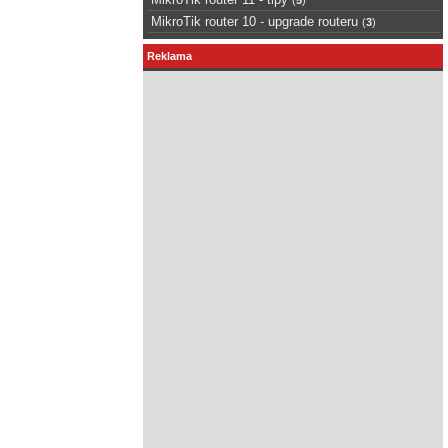
MikroTik router 10 - upgrade routeru
(
3
)
Reklama