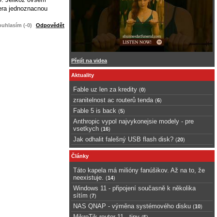
mera jednoznacnou
uhlasím (-0)
Odpovědět
Přejít na videa
Aktuality
Fable uz len za kredity
(
0
)
zranitelnost ac routerů tenda
(
6
)
Fable 5 is back
(
5
)
Anthropic vypol najvykonejsie modely - pre
vsetkych
(
16
)
Jak odhalit falešný USB flash disk?
(
20
)
Články
Táto kapela má milióny fanúšikov. Až na to, že
neexistuje.
(
14
)
Windows 11 - připojení současně k několika
sítím
(
7
)
NAS QNAP - výměna systémového disku
(
10
)
MikroTik router 11 - tipy
(
5
)