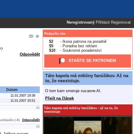
Neregistrovaný
Přihlásit
Registrovat
Podpořte nás
$2
- Ikona patrona na poradně
$5
- Poradna bez reklam
??
$10
- Soukromé poradenství
Odpovědět
STAŇTE SE PATRONEM
Táto kapela má milióny fanúšikov. Až na
to, že neexistuje.
Datum
O tom kam smeruje sucasne AI.
11.01.2007 19:36
Přejít na článek
11.01.2007 20:51
#1
Táto kapela má milióny fanúšikov - až na to, že
neexistuje
uhlasím (-0)
Odpovědět
#2
D. Jelikoz ovsem