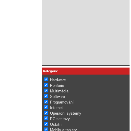
Kategorie
Hardware
Periferie
Multimédia
Software
Programování
Internet
Operační systémy
PC sestavy
Ostatní
Mobily a tablety