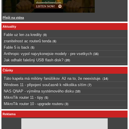
Přejít na videa
Aktuality
Fable uz len za kredity
(
0
)
zranitelnost ac routerů tenda
(
6
)
Fable 5 is back
(
5
)
Anthropic vypol najvykonejsie modely - pre vsetkych
(
16
)
Jak odhalit falešný USB flash disk?
(
20
)
Články
Táto kapela má milióny fanúšikov. Až na to, že neexistuje.
(
14
)
Windows 11 - připojení současně k několika sítím
(
7
)
NAS QNAP - výměna systémového disku
(
10
)
MikroTik router 11 - tipy
(
5
)
MikroTik router 10 - upgrade routeru
(
3
)
Reklama