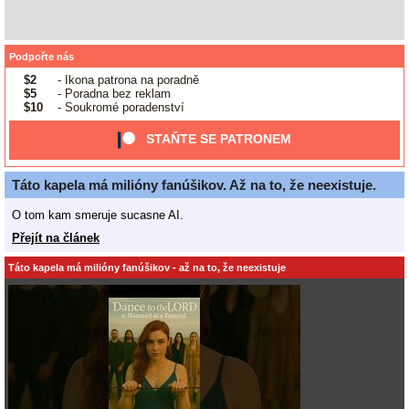
Podpořte nás
$2
- Ikona patrona na poradně
$5
- Poradna bez reklam
$10
- Soukromé poradenství
STAŇTE SE PATRONEM
Táto kapela má milióny fanúšikov. Až na to, že neexistuje.
O tom kam smeruje sucasne AI.
Přejít na článek
Táto kapela má milióny fanúšikov - až na to, že neexistuje