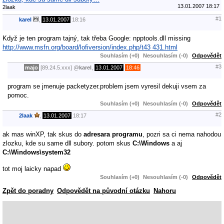
13.01.2007 18:17
2laak
#1
karel
,
13.01.2007
18:16
Když je ten program tajný, tak třeba Google: npptools.dll missing
http://www.msfn.org/board/lofiversion/index.php/t43 431.html
Souhlasím (+0)
Nesouhlasím (-0)
Odpovědět
#3
majo
[89.24.5.xxx]
@
karel
,
13.01.2007
18:46
program se jmenuje packetyzer.problem jsem vyresil dekuji vsem za
pomoc.
Souhlasím (+0)
Nesouhlasím (-0)
Odpovědět
#2
2laak
,
13.01.2007
18:17
ak mas winXP, tak skus do
adresara programu
, pozri sa ci nema nahodou
zlozku, kde su same dll subory. potom skus
C:\Windows
a aj
C:\Windows\system32
tot moj laicky napad
Souhlasím (+0)
Nesouhlasím (-0)
Odpovědět
Zpět do poradny
Odpovědět na původní otázku
Nahoru