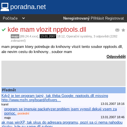
poradna.net
Neregistrovaný
Přihlásit
Registrovat
kde mam vlozit npptools.dll
majo
[89.24.4.xxx],
13.01.2007
18:12
,
Operační systémy
, 3 odpovědi (2282
zobrazení)
mam program ktery potrebuje do knihovny vlozit tento soubor npptools.dll,
ale nevim cestu do knihovny...soubor mam
Odpovědět
Předmět
Když je ten program tajný, tak třeba Google: npptools.dll missing
http://www.msfn.org/board/lofivers…
13.01.2007 18:16
karel
program se jmenuje packetyzer.problem jsem vyresil dekuji vsem za
pomoc.
poslední
13.01.2007 18:46
majo
ak mas winXP, tak skus do adresara programu, pozri sa ci nema nahodou
zlozku, kde su same dll subory…