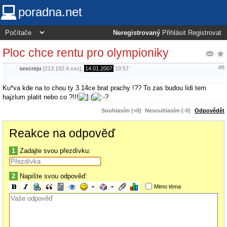
poradna.net
Neregistrovaný
Přihlásit
Registrovat
Ploc chce rentu pro olympioniky
#8
sexcreju
[213.192.4.xxx],
14.01.2007
19:57
Ku*va kde na to chou ty 3.14ce brat prachy !?? To zas budou lidi tem
hajzlum platit nebo co ?!!!
Souhlasím (+0)
Nesouhlasím (-0)
Odpovědět
Reakce na odpověď
1
Zadajte svou přezdívku:
2
Napište svou odpověď:
Mimo téma