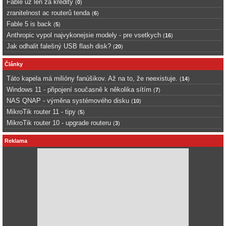
Fable uz len za kredity
(
0
)
zranitelnost ac routerů tenda
(
6
)
Fable 5 is back
(
5
)
Anthropic vypol najvykonejsie modely - pre vsetkych
(
16
)
Jak odhalit falešný USB flash disk?
(
20
)
Články
Táto kapela má milióny fanúšikov. Až na to, že neexistuje.
(
14
)
Windows 11 - připojení současně k několika sítím
(
7
)
NAS QNAP - výměna systémového disku
(
10
)
MikroTik router 11 - tipy
(
5
)
MikroTik router 10 - upgrade routeru
(
3
)
Reklama