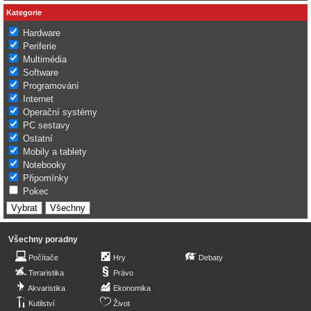
Kategorie
Hardware
Periferie
Multimédia
Software
Programování
Internet
Operační systémy
PC sestavy
Ostatní
Mobily a tablety
Notebooky
Připomínky
Pokec
Všechny poradny
Počítače
Hry
Debaty
Teraristika
Právo
Akvaristika
Ekonomika
Kutilství
Život