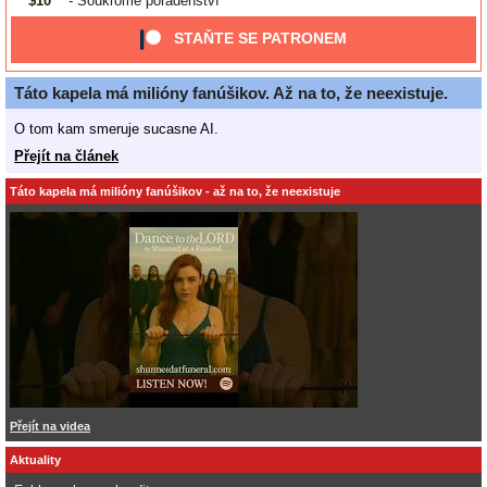
$10
- Soukromé poradenství
STAŇTE SE PATRONEM
Táto kapela má milióny fanúšikov. Až na to, že neexistuje.
O tom kam smeruje sucasne AI.
Přejít na článek
Táto kapela má milióny fanúšikov - až na to, že neexistuje
Přejít na videa
Aktuality