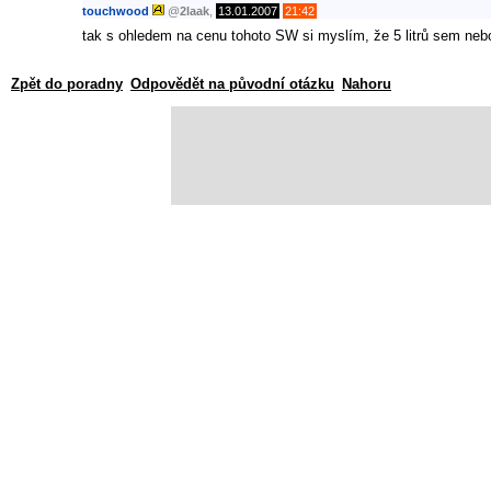
touchwood
@
2laak
,
13.01.2007
21:42
tak s ohledem na cenu tohoto SW si myslím, že 5 litrů sem nebo t
Zpět do poradny
Odpovědět na původní otázku
Nahoru