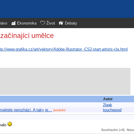
rávo
Ekonomika
Život
Debaty
 začínající umělce
tp://www.grafika.cz/art/vektory/Adobe-Illustrator -CS2-start-artists-cla.html
Autor
2laak
ajitele nerozhází. A taky je…
touchwood
poslední
 malo
Souhlasím (+0)
Neso