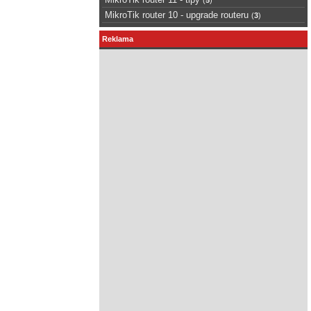
MikroTik router 10 - upgrade routeru
(
3
)
Reklama