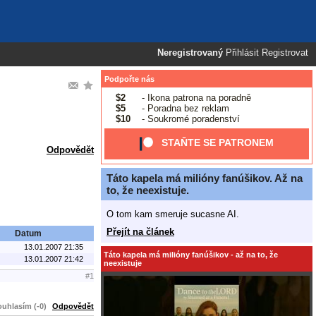
Neregistrovaný
Přihlásit
Registrovat
Podpořte nás
$2
- Ikona patrona na poradně
$5
- Poradna bez reklam
$10
- Soukromé poradenství
STAŇTE SE PATRONEM
Odpovědět
Táto kapela má milióny fanúšikov. Až na
to, že neexistuje.
O tom kam smeruje sucasne AI.
Přejít na článek
Datum
13.01.2007 21:35
Táto kapela má milióny fanúšikov - až na to, že
13.01.2007 21:42
neexistuje
#1
uhlasím (-0)
Odpovědět