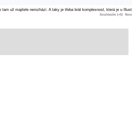
am už majitele nerozhází. A taky je třeba brát komplexnost, která je u Illust
Souhlasím (+0)
Neso