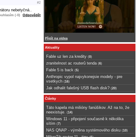
#2
rátoru nebetyčná..
uhlasím (-0)
Odpovědět
Přejít na videa
Aktuality
Fable uz len za kredity
(
0
)
zranitelnost ac routerů tenda
(
6
)
Fable 5 is back
(
5
)
Anthropic vypol najvykonejsie modely - pre
vsetkych
(
16
)
Jak odhalit falešný USB flash disk?
(
20
)
Články
Táto kapela má milióny fanúšikov. Až na to, že
neexistuje.
(
14
)
Windows 11 - připojení současně k několika
sítím
(
7
)
NAS QNAP - výměna systémového disku
(
10
)
MikroTik router 11 - tipy
(
5
)