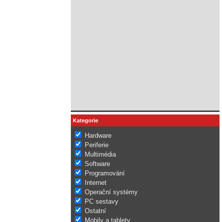
Kategorie
Hardware
Periferie
Multimédia
Software
Programování
Internet
Operační systémy
PC sestavy
Ostatní
Mobily a tablety