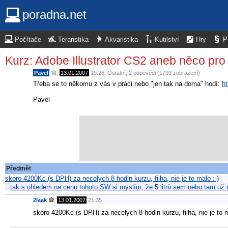
poradna.net
Počítače
Teraristika
Akvaristika
Kutilství
Hry
P
Kurz: Adobe Illustrator CS2 aneb něco pro
Pavel
,
13.01.2007
19:26
,
Ostatní
, 2 odpovědi (1793 zobrazení)
Třeba se to někomu z vás v práci nebo "jen tak na doma" hodí:
ht
Pavel
Předmět
skoro 4200Kc (s DPH) za necelych 8 hodin kurzu, fiiha, nie je to malo :-)
tak s ohledem na cenu tohoto SW si myslím, že 5 litrů sem nebo tam už m
2laak
,
13.01.2007
21:35
skoro 4200Kc (s DPH) za necelych 8 hodin kurzu, fiiha, nie je to