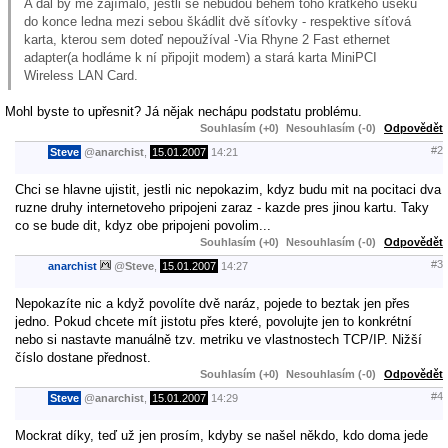
A dál by mě zajímalo, jestli se nebudou během toho krátkého úseku
do konce ledna mezi sebou škádlit dvě síťovky - respektive síťová
karta, kterou sem doteď nepoužíval -Via Rhyne 2 Fast ethernet
adapter(a hodláme k ní připojit modem) a stará karta MiniPCI
Wireless LAN Card.
Mohl byste to upřesnit? Já nějak nechápu podstatu problému.
Souhlasím (+0)
Nesouhlasím (-0)
Odpovědět
#2
Steve
@
anarchist
,
15.01.2007
14:21
Chci se hlavne ujistit, jestli nic nepokazim, kdyz budu mit na pocitaci dva
ruzne druhy internetoveho pripojeni zaraz - kazde pres jinou kartu. Taky
co se bude dit, kdyz obe pripojeni povolim...
Souhlasím (+0)
Nesouhlasím (-0)
Odpovědět
#3
anarchist
@
Steve
,
15.01.2007
14:27
Nepokazíte nic a když povolíte dvě naráz, pojede to beztak jen přes
jedno. Pokud chcete mít jistotu přes které, povolujte jen to konkrétní
nebo si nastavte manuálně tzv. metriku ve vlastnostech TCP/IP. Nižší
číslo dostane přednost.
Souhlasím (+0)
Nesouhlasím (-0)
Odpovědět
#4
Steve
@
anarchist
,
15.01.2007
14:29
Mockrat díky, teď už jen prosím, kdyby se našel někdo, kdo doma jede