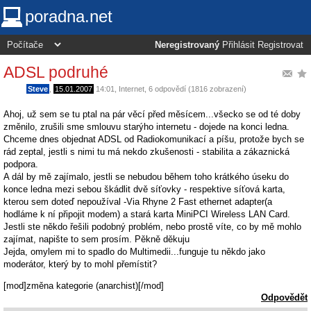
poradna.net
Neregistrovaný
Přihlásit
Registrovat
ADSL podruhé
Steve
,
15.01.2007
14:01
,
Internet
, 6 odpovědí (1816 zobrazení)
Ahoj, už sem se tu ptal na pár věcí před měsícem...všecko se od té doby
změnilo, zrušili sme smlouvu starýho internetu - dojede na konci ledna.
Chceme dnes objednat ADSL od Radiokomunikací a píšu, protože bych se
rád zeptal, jestli s nimi tu má nekdo zkušenosti - stabilita a zákaznická
podpora.
A dál by mě zajímalo, jestli se nebudou během toho krátkého úseku do
konce ledna mezi sebou škádlit dvě síťovky - respektive síťová karta,
kterou sem doteď nepoužíval -Via Rhyne 2 Fast ethernet adapter(a
hodláme k ní připojit modem) a stará karta MiniPCI Wireless LAN Card.
Jestli ste někdo řešili podobný problém, nebo prostě víte, co by mě mohlo
zajímat, napište to sem prosím. Pěkně děkuju
Jejda, omylem mi to spadlo do Multimedii...funguje tu někdo jako
moderátor, který by to mohl přemístit?
[mod]změna kategorie (anarchist)[/mod]
Odpovědět