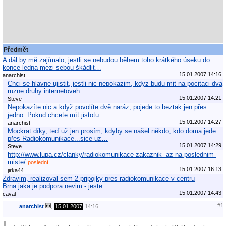
Předmět
A dál by mě zajímalo, jestli se nebudou během toho krátkého úseku do
konce ledna mezi sebou škádlit…
15.01.2007 14:16
anarchist
Chci se hlavne ujistit, jestli nic nepokazim, kdyz budu mit na pocitaci dva
ruzne druhy internetoveh…
15.01.2007 14:21
Steve
Nepokazíte nic a když povolíte dvě naráz, pojede to beztak jen přes
jedno. Pokud chcete mít jistotu…
15.01.2007 14:27
anarchist
Mockrat díky, teď už jen prosím, kdyby se našel někdo, kdo doma jede
přes Radiokomunikace...sice uz…
15.01.2007 14:29
Steve
http://www.lupa.cz/clanky/radiokomunikace-zakaznik- az-na-poslednim-
miste/
poslední
15.01.2007 16:13
jirka44
Zdravim, realizoval sem 2 pripojky pres radiokomunikace v centru
Brna.jaka je podpora nevim - jeste…
15.01.2007 14:43
caval
#1
anarchist
,
15.01.2007
14:16