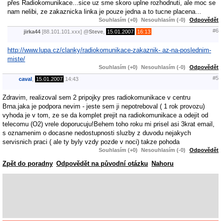
přes Radiokomunikace...sice uz sme skoro uplne rozhodnuti, ale moc se
nam nelibi, ze zakaznicka linka je pouze jedna a to tucne placena...
Souhlasím (+0)
Nesouhlasím (-0)
Odpovědět
#6
jirka44
[88.101.101.xxx]
@
Steve
,
15.01.2007
16:13
http://www.lupa.cz/clanky/radiokomunikace-zakaznik- az-na-poslednim-
miste/
Souhlasím (+0)
Nesouhlasím (-0)
Odpovědět
#5
caval
,
15.01.2007
14:43
Zdravim, realizoval sem 2 pripojky pres radiokomunikace v centru
Brna.jaka je podpora nevim - jeste sem ji nepotreboval ( 1 rok provozu)
vyhoda je v tom, ze se da komplet prejit na radiokomunikace a odejit od
telecomu (O2) vrele doporucuju!Behem toho roku mi prisel asi 3krat email,
s oznamenim o docasne nedostupnosti sluzby z duvodu nejakych
servisnich praci ( ale ty byly vzdy pozde v noci) takze pohoda
Souhlasím (+0)
Nesouhlasím (-0)
Odpovědět
Zpět do poradny
Odpovědět na původní otázku
Nahoru