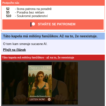
Podpořte nás
$2
- Ikona patrona na poradně
$5
- Poradna bez reklam
$10
- Soukromé poradenství
STAŇTE SE PATRONEM
Táto kapela má milióny fanúšikov. Až na to, že neexistuje.
O tom kam smeruje sucasne AI.
Přejít na článek
Táto kapela má milióny fanúšikov - až na to, že neexistuje