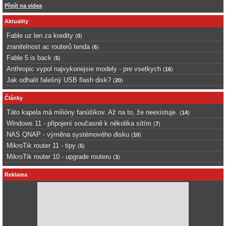
Přejít na videa
Aktuality
Fable uz len za kredity
(
0
)
zranitelnost ac routerů tenda
(
6
)
Fable 5 is back
(
5
)
Anthropic vypol najvykonejsie modely - pre vsetkych
(
16
)
Jak odhalit falešný USB flash disk?
(
20
)
Články
Táto kapela má milióny fanúšikov. Až na to, že neexistuje.
(
14
)
Windows 11 - připojení současně k několika sítím
(
7
)
NAS QNAP - výměna systémového disku
(
10
)
MikroTik router 11 - tipy
(
5
)
MikroTik router 10 - upgrade routeru
(
3
)
Reklama