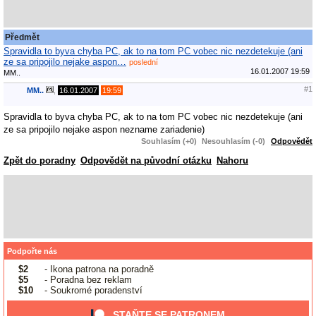
Předmět
Spravidla to byva chyba PC, ak to na tom PC vobec nic nezdetekuje (ani
ze sa pripojilo nejake aspon…
poslední
16.01.2007 19:59
MM..
#1
MM..
,
16.01.2007
19:59
Spravidla to byva chyba PC, ak to na tom PC vobec nic nezdetekuje (ani
ze sa pripojilo nejake aspon nezname zariadenie)
Souhlasím (+0)
Nesouhlasím (-0)
Odpovědět
Zpět do poradny
Odpovědět na původní otázku
Nahoru
Podpořte nás
$2
- Ikona patrona na poradně
$5
- Poradna bez reklam
$10
- Soukromé poradenství
STAŇTE SE PATRONEM