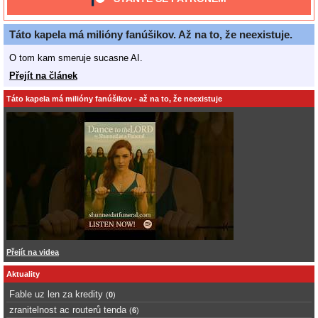
Táto kapela má milióny fanúšikov. Až na to, že neexistuje.
O tom kam smeruje sucasne AI.
Přejít na článek
Táto kapela má milióny fanúšikov - až na to, že neexistuje
Přejít na videa
Aktuality
Fable uz len za kredity
(
0
)
zranitelnost ac routerů tenda
(
6
)