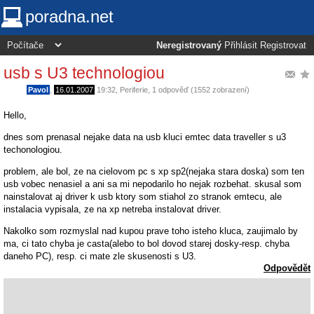
poradna.net
Neregistrovaný
Přihlásit
Registrovat
usb s U3 technologiou
Pavol
,
16.01.2007
19:32
,
Periferie
, 1 odpověď (1552 zobrazení)
Hello,
dnes som prenasal nejake data na usb kluci emtec data traveller s u3
techonologiou.
problem, ale bol, ze na cielovom pc s xp sp2(nejaka stara doska) som ten
usb vobec nenasiel a ani sa mi nepodarilo ho nejak rozbehat. skusal som
nainstalovat aj driver k usb ktory som stiahol zo stranok emtecu, ale
instalacia vypisala, ze na xp netreba instalovat driver.
Nakolko som rozmyslal nad kupou prave toho isteho kluca, zaujimalo by
ma, ci tato chyba je casta(alebo to bol dovod starej dosky-resp. chyba
daneho PC), resp. ci mate zle skusenosti s U3.
Odpovědět