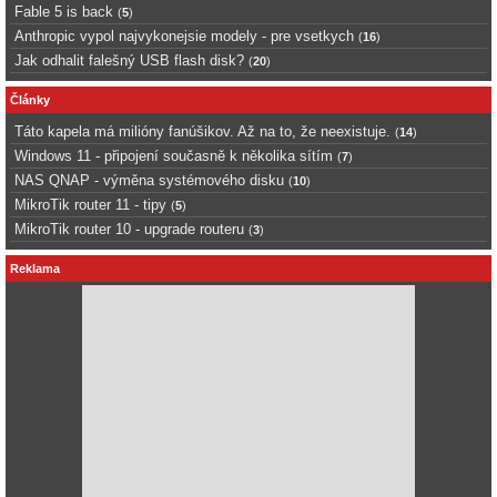
Fable 5 is back
(
5
)
Anthropic vypol najvykonejsie modely - pre vsetkych
(
16
)
Jak odhalit falešný USB flash disk?
(
20
)
Články
Táto kapela má milióny fanúšikov. Až na to, že neexistuje.
(
14
)
Windows 11 - připojení současně k několika sítím
(
7
)
NAS QNAP - výměna systémového disku
(
10
)
MikroTik router 11 - tipy
(
5
)
MikroTik router 10 - upgrade routeru
(
3
)
Reklama