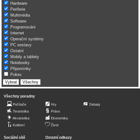
Hardware
Periferie
Multimédia
Software
Programování
Internet
Operační systémy
PC sestavy
Ostatní
Mobily a tablety
Notebooky
Připomínky
Pokec
Všechny poradny
Počítače
Hry
Debaty
Teraristika
Právo
Akvaristika
Ekonomika
Kutilství
Život
Sociální sítě
Ostatní odkazy