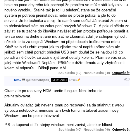
hraje na pana chytrého tak pochopí že problém se může stát kdykoliv i u
nového výrobku. Stejně tak je to i u telefonů,stane se že operační
systém je potřeba přeinstalovat nebo se prostě pokazí a jde to do
servisu. Je to technika a stroj. To samé sem udělal Já akorád že sem si
to přeinstaloval sám po zakoupení nových Windows 7.. A pokud někdo ze
závisti se tu začne do člověka navážet už jen protože potřebuje poradit a
ten co sedí na druhé straně mu začne zkoumat zdali je schopen vyhodit
několik tisíc za originál Windows mi příjde docela trošku mimo mísu.
Když se budu chtít zeptat jak to zjistím tak si napíšu přímo vám ale
jelikož sem chtěl poradit ohledně USB sem doufal že se najdou lidi co
poradí a né člověk co zažne zjišťovat detaily kolem.. Ptám se vás snad
jaký máte Windowsi? Neptám.. Příště se držte tématu a ty zbytečnosti
kolem si odpusťe... Děkuji pane MM
Souhlasím (+0)
Nesouhlasím (-0)
Odpovědět
#13
MM..
@
RedEvilApok
,
23.06.2014
18:03
Okamzite po recovery HDMI urcite funguje. Neni treba nic
preinstalovavat.
Aktualny ovladac (ak neveris tomu po recovery) sa da stiahnut z webu
vyrobcu notebooku, nemusis tam kvoli tomu instalovat ziaden novy
Windows, ani ho preinstalovavat.
P.S. a kupovat si 2x stejny windows neni zavist, ale skor blbost.
Souhlasím (+0)
Nesouhlasím (-0)
Odpovědět