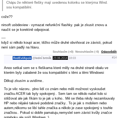
Chápu že některé flešky mají uvedenou kolonku se kterýma Wind.
sou kompatibilní.
cože??
nirsoft usbdeview - vymazat nefunkční flashky. pak je zkusit znovu a
naučit se je korektně odpojovat.
----
když si někdo koupí acer, těžko může druhé obviňovat ze závisti, pokud
není sám padlý na hlavu.
Souhlasím (+0)
Nesouhlasím (-0)
Odpovědět
#14
RedEvilApok
@
lední brtník
,
23.06.2014
18:03
Anoo setkal sem se s fleškama které měly na druhé straně obalu ve
kterém byly zabalené že sou kompatibilní s těmi a těmi Windowsi
Děkuji zkusím a uvidíme..
To je věc názoru.. plno lidí co znám nebo měli možnost vyskoušet
značku ACER tak byly spokojený.. Sem tam se někdo našel kdo si
stěžoval ale jak říkám to je jak u koho.. Mě se třeba nikdy nezamlouvaly
HP nebo nějaké takové podobné značky.. To je jak s mobilem nebo
autem,někomu se libí tahle značka a někdo je zase spokojený s touhle
značkou.. Pokud si dobře pamatuju,nemyslel sem závist kvůly značce
noteboku ale spíš Windows :)