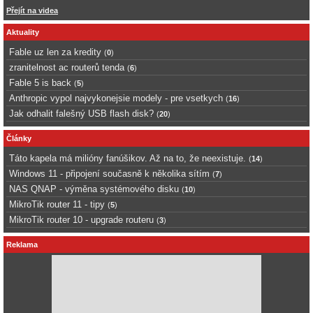
Přejít na videa
Aktuality
Fable uz len za kredity
(
0
)
zranitelnost ac routerů tenda
(
6
)
Fable 5 is back
(
5
)
Anthropic vypol najvykonejsie modely - pre vsetkych
(
16
)
Jak odhalit falešný USB flash disk?
(
20
)
Články
Táto kapela má milióny fanúšikov. Až na to, že neexistuje.
(
14
)
Windows 11 - připojení současně k několika sítím
(
7
)
NAS QNAP - výměna systémového disku
(
10
)
MikroTik router 11 - tipy
(
5
)
MikroTik router 10 - upgrade routeru
(
3
)
Reklama