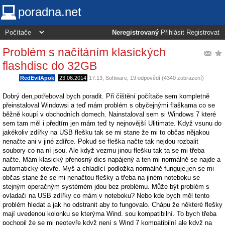
poradna.net
Neregistrovaný
Přihlásit
Registrovat
Problém s načítáním klasických
flashdisc do 32GB
RedEvilApok
,
23.06.2014
17:13
,
Software
, 19 odpovědí (4340 zobrazení)
Dobrý den,potřeboval bych poradit. Při čištění počítače sem kompletně
přeinstaloval Windowsi a teď mám problém s obyčejnými flaškama co se
běžně koupí v obchodních domech. Nainstaloval sem si Windows 7 které
sem tam měl i předtím jen mám teď ty nejnovější Ulitimate. Když vsunu do
jakékoliv zdířky na USB flešku tak se mi stane že mi to občas nějakou
nenačte ani v jiné zdířce. Pokud se fleška načte tak nejdou rozbalit
soubory co na ní jsou. Ale když vezmu jinou flešku tak ta se mi třeba
načte. Mám klasický přenosný dics napájený a ten mi normálně se najde a
automaticky otevře. Myš a chladící podložka normálně funguje,jen se mi
občas stane že se mi nenačtou flešky a třeba na jiném noteboku se
stejným operačným systémém jdou bez problému. Může být problém s
ovladači na USB zdířky co mám v noteboku? Nebo kde bych měl tento
problém hledat a jak ho odstranit aby to fungovalo. Chápu že některé flešky
mají uvedenou kolonku se kterýma Wind. sou kompatibilní. To bych třeba
pochopil že se mi neotevře když není s Wind 7 kompatibilní ale když na