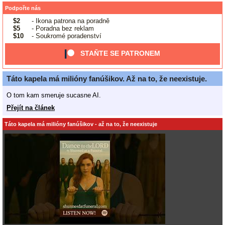
Podpořte nás
$2
- Ikona patrona na poradně
$5
- Poradna bez reklam
$10
- Soukromé poradenství
STAŇTE SE PATRONEM
Táto kapela má milióny fanúšikov. Až na to, že neexistuje.
O tom kam smeruje sucasne AI.
Přejít na článek
Táto kapela má milióny fanúšikov - až na to, že neexistuje