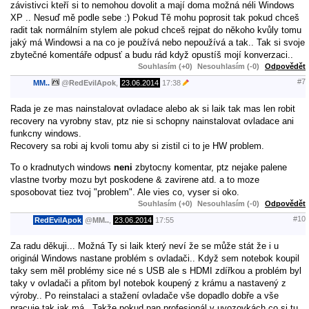
závistivci kteří si to nemohou dovolit a mají doma možná néli Windows
XP .. Nesuď mě podle sebe :) Pokud Tě mohu poprosit tak pokud chceš
radit tak normálním stylem ale pokud chceš rejpat do někoho kvůly tomu
jaký má Windowsi a na co je používá nebo nepoužívá a tak.. Tak si svoje
zbytečné komentáře odpusť a budu rád když opustíš mojí konverzaci..
Souhlasím (+0)
Nesouhlasím (-0)
Odpovědět
#7
MM..
@
RedEvilApok
,
23.06.2014
17:38
Rada je ze mas nainstalovat ovladace alebo ak si laik tak mas len robit
recovery na vyrobny stav, ptz nie si schopny nainstalovat ovladace ani
funkcny windows.
Recovery sa robi aj kvoli tomu aby si zistil ci to je HW problem.
To o kradnutych windows
neni
zbytocny komentar, ptz nejake palene
vlastne tvorby mozu byt poskodene & zavirene atd. a to moze
sposobovat tiez tvoj "problem". Ale vies co, vyser si oko.
Souhlasím (+0)
Nesouhlasím (-0)
Odpovědět
#10
RedEvilApok
@
MM..
,
23.06.2014
17:55
Za radu děkuji... Možná Ty si laik který neví že se může stát že i u
originál Windows nastane problém s ovladači.. Když sem notebok koupil
taky sem měl problémy sice né s USB ale s HDMI zdířkou a problém byl
taky v ovladači a přitom byl notebok koupený z krámu a nastavený z
výroby.. Po reinstalaci a stažení ovladače vše dopadlo dobře a vše
pracuje tak jak má.. Takže pokud pan profesionál v uvozovkách co si tu