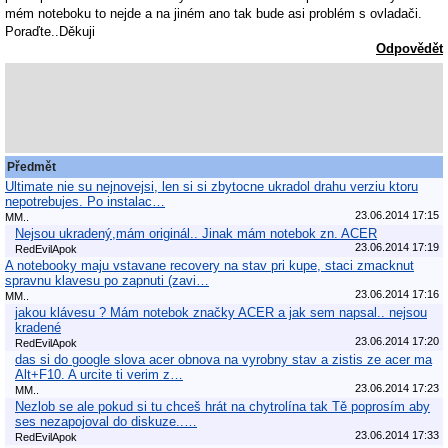
mém noteboku to nejde a na jiném ano tak bude asi problém s ovladači.
Poraďte..Děkuji
Odpovědět
Předmět
Ultimate nie su nejnovejsi, len si si zbytocne ukradol drahu verziu ktoru
nepotrebujes. Po instalac…
23.06.2014 17:15
MM..
Nejsou ukradený,mám originál.. Jinak mám notebok zn. ACER
23.06.2014 17:19
RedEvilApok
A notebooky maju vstavane recovery na stav pri kupe, staci zmacknut
spravnu klavesu po zapnuti (zavi…
23.06.2014 17:16
MM..
jakou klávesu ? Mám notebok značky ACER a jak sem napsal.. nejsou
kradené
23.06.2014 17:20
RedEvilApok
das si do google slova acer obnova na vyrobny stav a zistis ze acer ma
Alt+F10. A urcite ti verim z…
23.06.2014 17:23
MM..
Nezlob se ale pokud si tu chceš hrát na chytrolína tak Tě poprosím aby
ses nezapojoval do diskuze..…
23.06.2014 17:33
RedEvilApok