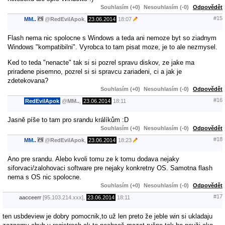
Souhlasím (+0)
Nesouhlasím (-0)
Odpovědět
#15
MM..
@
RedEvilApok
,
23.06.2014
18:07
Flash nema nic spolocne s Windows a teda ani nemoze byt so ziadnym
Windows "kompatibilni". Vyrobca to tam pisat moze, je to ale nezmysel.
Ked to teda "nenacte" tak si si pozrel spravu diskov, ze jake ma
priradene pisemno, pozrel si si spravcu zariadeni, ci a jak je
zdetekovana?
Souhlasím (+0)
Nesouhlasím (-0)
Odpovědět
#16
RedEvilApok
@
MM..
,
23.06.2014
18:11
Jasně píše to tam pro srandu králíkům :D
Souhlasím (+0)
Nesouhlasím (-0)
Odpovědět
#18
MM..
@
RedEvilApok
,
23.06.2014
18:23
Ano pre srandu. Alebo kvoli tomu ze k tomu dodava nejaky
siforvaci/zalohovaci software pre nejaky konkretny OS. Samotna flash
nema s OS nic spolocne.
Souhlasím (+0)
Nesouhlasím (-0)
Odpovědět
#17
aacceerr
[95.103.214.xxx],
23.06.2014
18:11
ten usbdeview je dobry pomocnik,to už len preto že jeble win si ukladaju