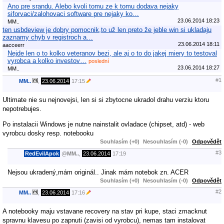
Ano pre srandu. Alebo kvoli tomu ze k tomu dodava nejaky
siforvaci/zalohovaci software pre nejaky ko…
23.06.2014 18:23
MM..
ten usbdeview je dobry pomocnik,to už len preto že jeble win si ukladaju
zaznamy chyb v registroch a…
23.06.2014 18:11
aacceerr
Nejde len o to kolko veteranov bezi, ale aj o to do jakej miery to testoval
vyrobca a kolko investov…
poslední
23.06.2014 18:27
MM..
#1
MM..
,
23.06.2014
17:15
Ultimate nie su nejnovejsi, len si si zbytocne ukradol drahu verziu ktoru
nepotrebujes.
Po instalacii Windows je nutne nainstalit ovladace (chipset, atd) - web
vyrobcu dosky resp. notebooku
Souhlasím (+0)
Nesouhlasím (-0)
Odpovědět
#3
RedEvilApok
@
MM..
,
23.06.2014
17:19
Nejsou ukradený,mám originál.. Jinak mám notebok zn. ACER
Souhlasím (+0)
Nesouhlasím (-0)
Odpovědět
#2
MM..
,
23.06.2014
17:16
A notebooky maju vstavane recovery na stav pri kupe, staci zmacknut
spravnu klavesu po zapnuti (zavisi od vyrobcu), nemas tam instalovat