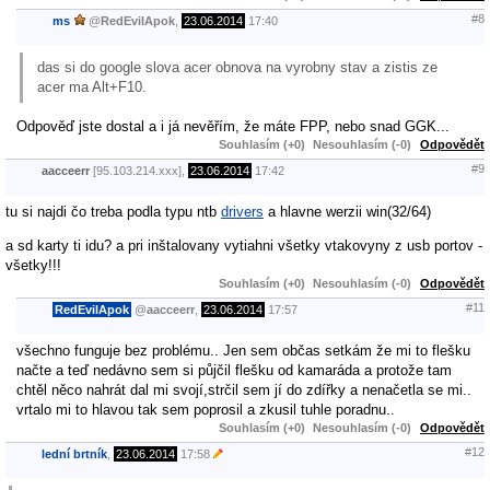
#8
ms
@
RedEvilApok
,
23.06.2014
17:40
das si do google slova acer obnova na vyrobny stav a zistis ze
acer ma Alt+F10.
Odpověď jste dostal a i já nevěřím, že máte FPP, nebo snad GGK...
Souhlasím (+0)
Nesouhlasím (-0)
Odpovědět
#9
aacceerr
[95.103.214.xxx],
23.06.2014
17:42
tu si najdi čo treba podla typu ntb
drivers
a hlavne werzii win(32/64)
a sd karty ti idu? a pri inštalovany vytiahni všetky vtakovyny z usb portov -
všetky!!!
Souhlasím (+0)
Nesouhlasím (-0)
Odpovědět
#11
RedEvilApok
@
aacceerr
,
23.06.2014
17:57
všechno funguje bez problému.. Jen sem občas setkám že mi to flešku
načte a teď nedávno sem si půjčil flešku od kamaráda a protože tam
chtěl něco nahrát dal mi svojí,strčil sem jí do zdířky a nenačetla se mi..
vrtalo mi to hlavou tak sem poprosil a zkusil tuhle poradnu..
Souhlasím (+0)
Nesouhlasím (-0)
Odpovědět
#12
lední brtník
,
23.06.2014
17:58