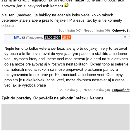
zaznamy chyb v registroch ak to nechceš mazat ručne tak ho použi ako
spravca ,len si nevyhod usb kameru
p.s. ten ,,medved,, je haklivy na acer ale keby vedel kolko takych
veteranov stale šlape a prežilo nejake HP a ešusi tak by si tie komenty
odpustil
Souhlasím (+0)
Nesouhlasím (-0)
Odpovědět
#19
MM..
@
aacceerr
,
23.06.2014
18:27
Nejde len o to kolko veteranov bezi, ale aj o to do jakej miery to testoval
vyrobca a kolko investoval do vyvoja a tym padom o stabilitu a podobne
veci. Vyrobca ktory chrli lacne veci moc netestuje a setri na suciastkach
co sa moze prejavovat aj v roznych nestabilitach. Okrem toho aj setrenie
na materiali mechanickom sa moze prejavovat praskanim pantov a
rozsypavanim konektorov po 10 strceniach a podobne veci. On stejny
problem je u akejkolvek lacnej veci, moze dokonca nastavat aj u drahej
veci ak je vyrobca prasa
Souhlasím (+0)
Nesouhlasím (-0)
Odpovědět
Zpět do poradny
Odpovědět na původní otázku
Nahoru