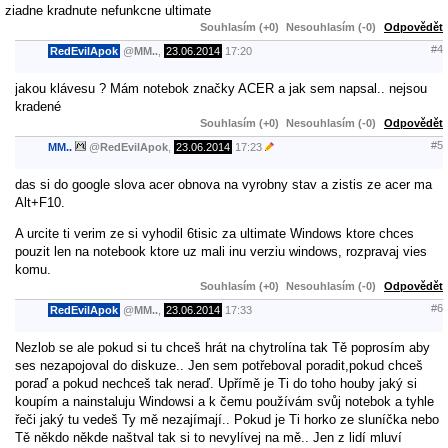
ziadne kradnute nefunkcne ultimate
Souhlasím (+0)
Nesouhlasím (-0)
Odpovědět
#4
RedEvilApok
@
MM..
,
23.06.2014
17:20
jakou klávesu ? Mám notebok značky ACER a jak sem napsal.. nejsou
kradené
Souhlasím (+0)
Nesouhlasím (-0)
Odpovědět
#5
MM..
@
RedEvilApok
,
23.06.2014
17:23
das si do google slova acer obnova na vyrobny stav a zistis ze acer ma
Alt+F10.
A urcite ti verim ze si vyhodil 6tisic za ultimate Windows ktore chces
pouzit len na notebook ktore uz mali inu verziu windows, rozpravaj vies
komu.
Souhlasím (+0)
Nesouhlasím (-0)
Odpovědět
#6
RedEvilApok
@
MM..
,
23.06.2014
17:33
Nezlob se ale pokud si tu chceš hrát na chytrolína tak Tě poprosím aby
ses nezapojoval do diskuze.. Jen sem potřeboval poradit,pokud chceš
poraď a pokud nechceš tak neraď. Upřímě je Ti do toho houby jaký si
koupím a nainstaluju Windowsi a k čemu používám svůj notebok a tyhle
řeči jaký tu vedeš Ty mě nezajímají.. Pokud je Ti horko ze sluníčka nebo
Tě někdo někde naštval tak si to nevylívej na mě.. Jen z lidí mluví