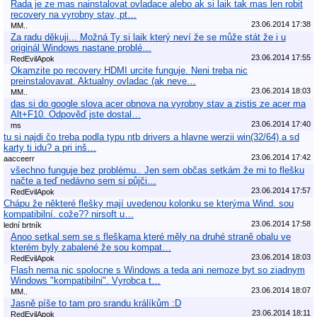
Rada je ze mas nainstalovat ovladace alebo ak si laik tak mas len robit
recovery na vyrobny stav, pt…
23.06.2014 17:38
MM..
Za radu děkuji... Možná Ty si laik který neví že se může stát že i u
originál Windows nastane problé…
23.06.2014 17:55
RedEvilApok
Okamzite po recovery HDMI urcite funguje. Neni treba nic
preinstalovavat. Aktualny ovladac (ak neve…
23.06.2014 18:03
MM..
das si do google slova acer obnova na vyrobny stav a zistis ze acer ma
Alt+F10. Odpověď jste dostal…
23.06.2014 17:40
ms
tu si najdi čo treba podla typu ntb drivers a hlavne werzii win(32/64) a sd
karty ti idu? a pri inš…
23.06.2014 17:42
aacceerr
všechno funguje bez problému.. Jen sem občas setkám že mi to flešku
načte a teď nedávno sem si půjči…
23.06.2014 17:57
RedEvilApok
Chápu že některé flešky mají uvedenou kolonku se kterýma Wind. sou
kompatibilní. cože?? nirsoft u…
23.06.2014 17:58
lední brtník
Anoo setkal sem se s fleškama které měly na druhé straně obalu ve
kterém byly zabalené že sou kompat…
23.06.2014 18:03
RedEvilApok
Flash nema nic spolocne s Windows a teda ani nemoze byt so ziadnym
Windows "kompatibilni". Vyrobca t…
23.06.2014 18:07
MM..
Jasně píše to tam pro srandu králíkům :D
23.06.2014 18:11
RedEvilApok