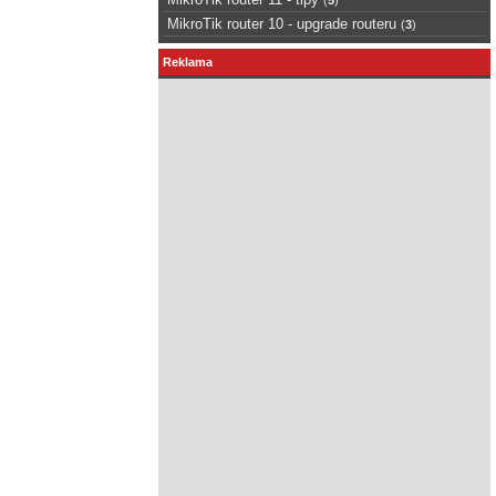
MikroTik router 10 - upgrade routeru
(
3
)
Reklama