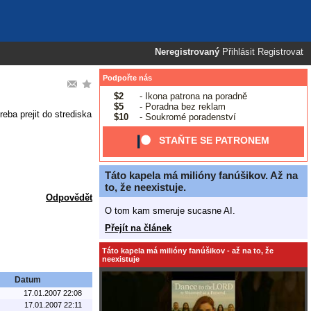
Neregistrovaný
Přihlásit
Registrovat
Podpořte nás
$2
- Ikona patrona na poradně
$5
- Poradna bez reklam
eba prejit do strediska
$10
- Soukromé poradenství
STAŇTE SE PATRONEM
Táto kapela má milióny fanúšikov. Až na
to, že neexistuje.
Odpovědět
O tom kam smeruje sucasne AI.
Přejít na článek
Táto kapela má milióny fanúšikov - až na to, že
neexistuje
Datum
17.01.2007 22:08
17.01.2007 22:11