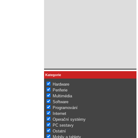
Kategorie
Hardware
Periferie
Multimédia
Software
Programování
Internet
Operační systémy
PC sestavy
Ostatní
Mobily a tablety