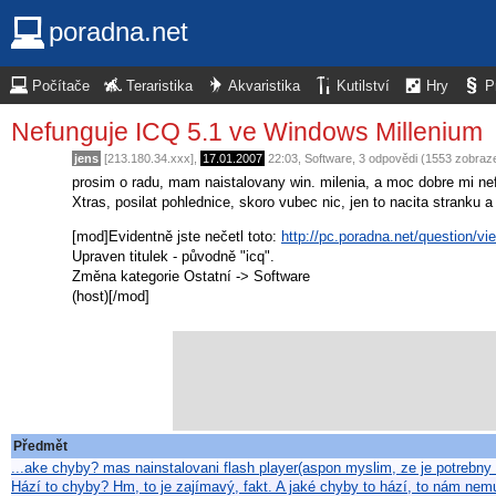
poradna.net
Počítače
Teraristika
Akvaristika
Kutilství
Hry
P
Nefunguje ICQ 5.1 ve Windows Millenium
jens
[213.180.34.xxx],
17.01.2007
22:03
,
Software
, 3 odpovědi (1553 zobraz
prosim o radu, mam naistalovany win. milenia, a moc dobre mi nefun
Xtras, posilat pohlednice, skoro vubec nic, jen to nacita stranku 
[mod]Evidentně jste nečetl toto:
http://pc.poradna.net/question/vi
Upraven titulek - původně "icq".
Změna kategorie Ostatní -> Software
(host)[/mod]
Předmět
...ake chyby? mas nainstalovani flash player(aspon myslim, ze je potrebny
Hází to chyby? Hm, to je zajímavý, fakt. A jaké chyby to hází, to nám nem