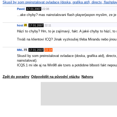
Skusil by som preinstalovat ovladace (doska, grafika atd), directx, flashp
Pavol
,
17.01.2007
22:08
...ake chyby? mas nainstalovani flash player(aspon myslim, ze je
host
,
17.01.2007
22:11
Hází to chyby? Hm, to je zajímavý, fakt. A jaké chyby to hází, to
Trváš na klientovi ICQ? Jinak vyzkoušej třeba Mirandu nebo jinou 
MM..
,
17.01.2007
22:18
Skusil by som preinstalovat ovladace (doska, grafika atd), directx,
nainstalovat).
ICQ5.1 mi ide aj na Win98 ale tzers a potdobne blbosti fakt nepo
Zpět do poradny
Odpovědět na původní otázku
Nahoru