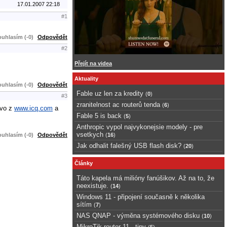
17.01.2007 22:18
#1
uhlasím (-0)
Odpovědět
#2
Přejít na videa
Aktuality
uhlasím (-0)
Odpovědět
Fable uz len za kredity
(
0
)
#3
zranitelnost ac routerů tenda
(
6
)
ovo z
www.icq.com
a
Fable 5 is back
(
5
)
Anthropic vypol najvykonejsie modely - pre
vsetkych
uhlasím (-0)
Odpovědět
(
16
)
Jak odhalit falešný USB flash disk?
(
20
)
Články
Táto kapela má milióny fanúšikov. Až na to, že
neexistuje.
(
14
)
Windows 11 - připojení současně k několika
sítím
(
7
)
NAS QNAP - výměna systémového disku
(
10
)
MikroTik router 11 - tipy
(
5
)