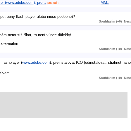
layer (www.adobe.com), pre…
MM..
poslední
 potrebny flash player alebo nieco podobne)?
Souhlasím (+0)
Neso
 nám nemusíš říkat, to není vůbec důležitý.
alternativu.
Souhlasím (+0)
Neso
 flashplayer (
www.adobe.com
), preinstalovat ICQ (odinstalovat, stiahnut nan
uzivam.
Souhlasím (+0)
Neso