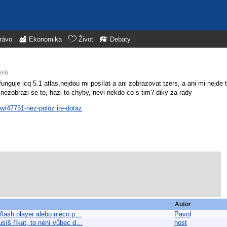
rávo
Ekonomika
Život
Debaty
ení)
guje icq 5.1 atlas,nejdou mi posílat a ani zobrazovat tzers, a ani mi nejde tr
a nezobrazi se to, hazi to chyby, nevi nekdo co s tim? diky za rady
ew/47751-nez-poloz ite-dotaz
Autor
 flash player alebo nieco p…
Pavol
usíš říkat, to není vůbec d…
host